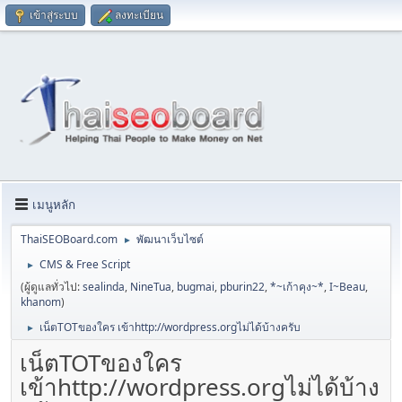
เข้าสู่ระบบ
ลงทะเบียน
เมนูหลัก
ThaiSEOBoard.com
พัฒนาเว็บไซต์
►
CMS & Free Script
►
(ผู้ดูแลทั่วไป:
sealinda
,
NineTua
,
bugmai
,
pburin22
,
*~เก้าคุง~*
,
I~Beau
,
khanom
)
เน็ตTOTของใคร เข้าhttp://wordpress.orgไม่ได้บ้างครับ
►
เน็ตTOTของใคร
เข้าhttp://wordpress.orgไม่ได้บ้าง