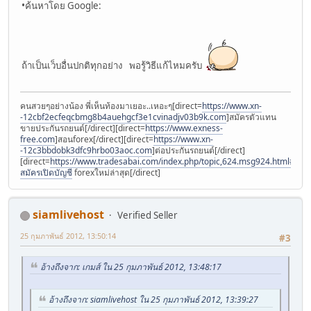
•ค้นหาโดย Google:
ถ้าเป็นเว็บอื่นปกติทุกอย่าง พอรู้วิธีแก้ไหมครับ
คนสวยๆอย่างน้อง พี่เห็นท้องมาเยอะ..เหอะๆ[direct=
https://www.xn-
-12cbf2ecfeqcbmg8b4auehgcf3e1cvinadjv03b9k.com
]สมัครตัวแทน
ขายประกันรถยนต์[/direct][direct=
https://www.exness-
free.com
]สอนforex[/direct][direct=
https://www.xn-
-12c3bbdobk3dfc9hrbo03aoc.com
]ต่อประกันรถยนต์[/direct]
[direct=
https://www.tradesabai.com/index.php/topic,624.msg924.html#msg9
สมัครเปิดบัญชี
forexใหม่ล่าสุด[/direct]
siamlivehost
Verified Seller
25 กุมภาพันธ์ 2012, 13:50:14
#3
อ้างถึงจาก: เกมส์ ใน 25 กุมภาพันธ์ 2012, 13:48:17
อ้างถึงจาก: siamlivehost ใน 25 กุมภาพันธ์ 2012, 13:39:27