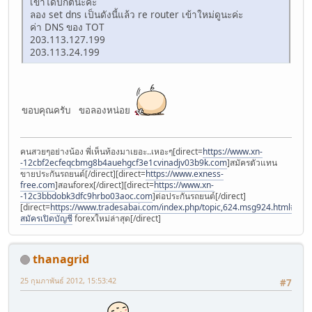
เข้าได้ปกตินะค่ะ
ลอง set dns เป็นดังนี้แล้ว re router เข้าใหม่ดูนะค่ะ
ค่า DNS ของ TOT
203.113.127.199
203.113.24.199
ขอบคุณครับ ขอลองหน่อย
คนสวยๆอย่างน้อง พี่เห็นท้องมาเยอะ..เหอะๆ[direct=
https://www.xn-
-12cbf2ecfeqcbmg8b4auehgcf3e1cvinadjv03b9k.com
]สมัครตัวแทน
ขายประกันรถยนต์[/direct][direct=
https://www.exness-
free.com
]สอนforex[/direct][direct=
https://www.xn-
-12c3bbdobk3dfc9hrbo03aoc.com
]ต่อประกันรถยนต์[/direct]
[direct=
https://www.tradesabai.com/index.php/topic,624.msg924.html#msg9
สมัครเปิดบัญชี
forexใหม่ล่าสุด[/direct]
thanagrid
25 กุมภาพันธ์ 2012, 15:53:42
#7