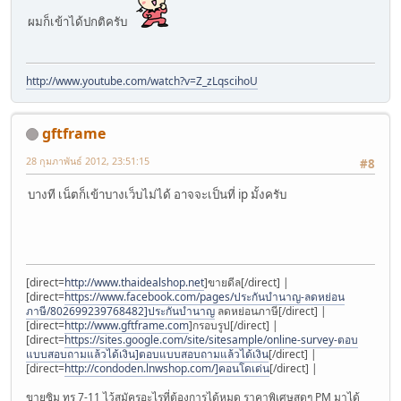
ผมก็เข้าได้ปกติครับ
http://www.youtube.com/watch?v=Z_zLqscihoU
gftframe
28 กุมภาพันธ์ 2012, 23:51:15
#8
บางที เน็ตก็เข้าบางเว็บไม่ได้ อาจจะเป็นที่ ip มั้งครับ
[direct=
http://www.thaidealshop.net
]ขายดีล[/direct] |
[direct=
https://www.facebook.com/pages/ประกันบำนาญ-ลดหย่อน
ภาษี/802699239768482]ประกันบำนาญ
ลดหย่อนภาษี[/direct] |
[direct=
http://www.gftframe.com
]กรอบรูป[/direct] |
[direct=
https://sites.google.com/site/sitesample/online-survey-ตอบ
แบบสอบถามแล้วได้เงิน]ตอบแบบสอบถามแล้วได้เงิน
[/direct] |
[direct=
http://condoden.lnwshop.com/]คอนโดเด่น
[/direct] |
ขายซิม ทรู 7-11 ไว้สมัครอะไรที่ต้องการได้หมด ราคาพิเศษสุดๆ PM มาได้