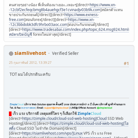
คนสวยๆอย่างน้อง พี่เห็นท้องมาเยอะ..เหอะๆ[direct=
https://www.xn-
-12cbf2ecfeqcbmg8b4auehgcf3e1cvinadjv03b9k.com
]สมัครตัวแทน
ขายประกันรถยนต์[/direct][direct=
https://www.exness-
free.com
]สอนforex[/direct][direct=
https://www.xn-
-12c3bbdobk3dfc9hrbo03aoc.com
]ต่อประกันรถยนต์[/direct]
[direct=
https://www.tradesabai.com/index.php/topic,624.msg924.html#msg9
สมัครเปิดบัญชี
forexใหม่ล่าสุด[/direct]
siamlivehost
Verified Seller
25 กุมภาพันธ์ 2012, 13:39:27
#1
TOT ผมได้ปรกตินะครับ
█
เร็ว แรง บริการดี เหตุผลที่ใคร ๆ ก็เลือกใช้
Zimple
Cloud
[direct=
https://zimple.cloud/cloud-ssd-web-hosting]Cloud
SSD Web
Hosting[/direct] [direct=
https://zimple.cloud/cloud-ssd-web-hosting]โฮ
สติ้ง
Cloud SSD ไม่จำกัด Domain[/direct]
[direct=
https://siamlivehost.com/vps/]Linux
VPS เร็ว แรง Free