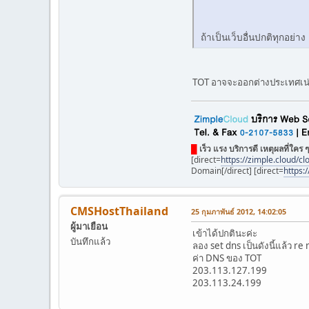
ถ้าเป็นเว็บอื่นปกติทุกอย่า
TOT อาจจะออกต่างประเทศเน่าเ
█
เร็ว แรง บริการดี เหตุผลที่ใคร ๆ
[direct=
https://zimple.cloud/c
Domain[/direct] [direct=
https:
CMSHostThailand
25 กุมภาพันธ์ 2012, 14:02:05
ผู้มาเยือน
เข้าได้ปกตินะค่ะ
บันทึกแล้ว
ลอง set dns เป็นดังนี้แล้ว re
ค่า DNS ของ TOT
203.113.127.199
203.113.24.199