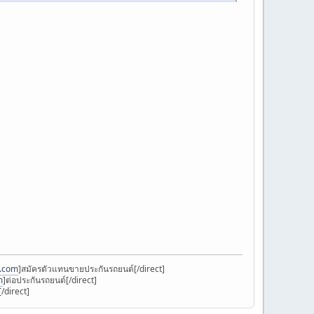
k.com
]สมัครตัวแทนขายประกันรถยนต์[/direct]
m
]ต่อประกันรถยนต์[/direct]
/direct]