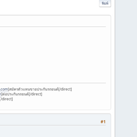
พิมพ์
k.com
]สมัครตัวแทนขายประกันรถยนต์[/direct]
m
]ต่อประกันรถยนต์[/direct]
/direct]
#1