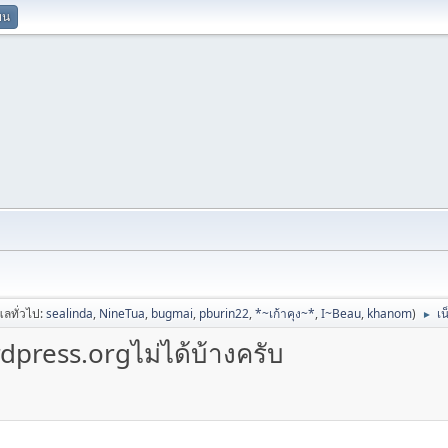
ยน
ูแลทั่วไป:
sealinda
,
NineTua
,
bugmai
,
pburin22
,
*~เก้าคุง~*
,
I~Beau
,
khanom
)
เ
►
dpress.orgไม่ได้บ้างครับ