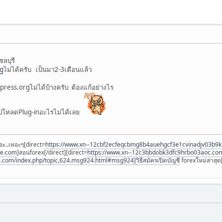
ลบุรี
rg
ไม่ได้ครับ เป็นมา2-3เดือนแล้ว
press.orgไม่ได้บ้างครับ ต้องแก้อย่างไร
ปโหลดPlug-inอะไรไม่ได้เลย
อะ..เหอะๆ[direct=
https://www.xn--12cbf2ecfeqcbmg8b4auehgcf3e1cvinadjv03b9
ee.com
]สอนforex[/direct][direct=
https://www.xn--12c3bbdobk3dfc9hrbo03aoc.co
i.com/index.php/topic,624.msg924.html#msg924]วิธีสมัครเปิดบัญชี
forexใหม่ล่าสุด[