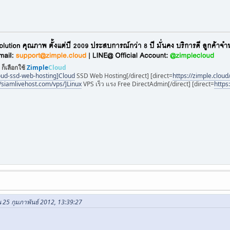
 ก็เลือกใช้
Zimple
Cloud
loud-ssd-web-hosting]Cloud
SSD Web Hosting[/direct] [direct=
https://zimple.cloud
//siamlivehost.com/vps/]Linux
VPS เร็ว แรง Free DirectAdmin[/direct] [direct=
https
น 25 กุมภาพันธ์ 2012, 13:39:27