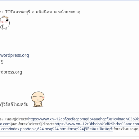
ับ TOTแถวชลบุรี อ.พนัสนิคม ต.หน้าพระธาตุ
บ
wordpress.org
rg
ordpress.­org
อรู้วิธีแก้ไหมครับ
อะ..เหอะๆ[direct=
https://www.xn--12cbf2ecfeqcbmg8b4auehgcf3e1cvinadjv03b9
ee.com
]สอนforex[/direct][direct=
https://www.xn--12c3bbdobk3dfc9hrbo03aoc.co
i.com/index.php/topic,624.msg924.html#msg924]วิธีสมัครเปิดบัญชี
forexใหม่ล่าสุด[