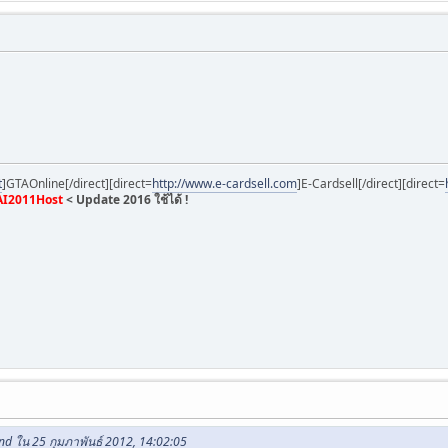
t
]GTAOnline[/direct][direct=
http://www.e-cardsell.com
]E-Cardsell[/direct][direct=
I2011Host
< Update 2016 ใช้ได้ !
nd ใน 25 กุมภาพันธ์ 2012, 14:02:05