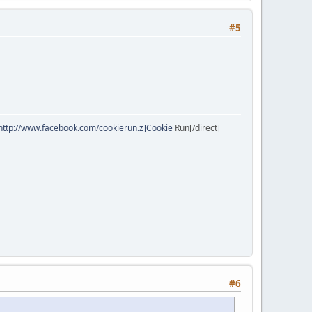
#5
http://www.facebook.com/cookierun.z]Cookie
Run[/direct]
#6