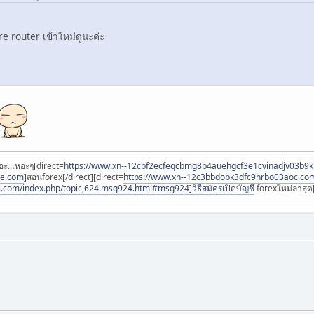
 re router เข้าใหม่ดูนะค่ะ
อะ..เหอะๆ[direct=
https://www.xn--12cbf2ecfeqcbmg8b4auehgcf3e1cvinadjv03b9
ee.com
]สอนforex[/direct][direct=
https://www.xn--12c3bbdobk3dfc9hrbo03aoc.co
i.com/index.php/topic,624.msg924.html#msg924]วิธีสมัครเปิดบัญชี
forexใหม่ล่าสุด[