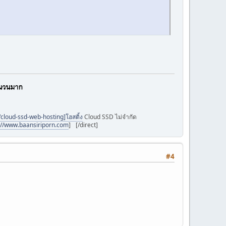
/cloud-ssd-web-hosting]โฮสติ้ง
Cloud SSD ไม่จำกัด
://www.baansiriporn.com
]
[/direct]
รีสอร์ทอัมพวา
#4