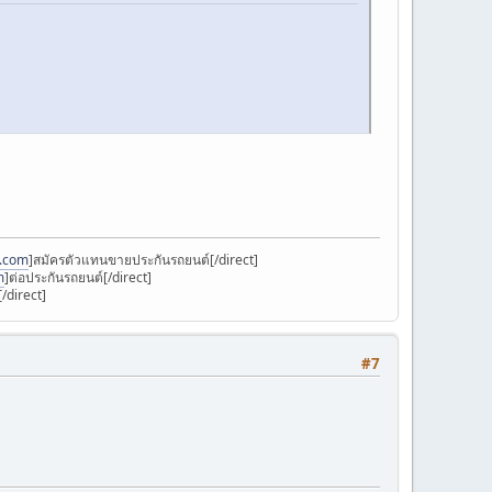
k.com
]สมัครตัวแทนขายประกันรถยนต์[/direct]
m
]ต่อประกันรถยนต์[/direct]
/direct]
#7