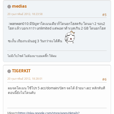
medias
20 กุมภาพันธ์ 2012, 18:23:58
#5
:wanwan010:มีปัญหาโดเมนเดียวก็โดนยกโฮสครับ โดนมา 2 รอบ2
โฮส แล้ว บอกเราว่า unlimited แต่พอดาต้าเบสเกิน 2 GB โดนยกโฮส
ซะงั้น เถียงกะมันอยู่ 3 วันกว่าจะได้คืน
ไม่มีเว็บไซด์ ไม่ต้องมาบอมคลิ๊ก ให้ผม
TIGERKIT
20 กุมภาพันธ์ 2012, 18:28:01
#6
ผมจดโดเมน ใช้โปร 5 acc/domain/บัตร จดได้ ย้ายมา acc หลักทันที
ตอนนี้ยังไม่โดนคับ
[direct=
https://play.google.com/store/apps/details?