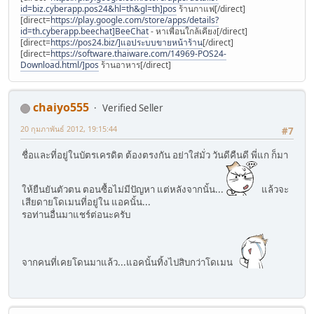
id=biz.cyberapp.pos24&hl=th&gl=th]pos
ร้านกาแฟ[/direct]
[direct=
https://play.google.com/store/apps/details?
id=th.cyberapp.beechat]BeeChat
- หาเพื่อนใกล้เคียง[/direct]
[direct=
https://pos24.biz/]แอประบบขายหน้าร้าน
[/direct]
[direct=
https://software.thaiware.com/14969-POS24-
Download.html/]pos
ร้านอาหาร[/direct]
chaiyo555
Verified Seller
20 กุมภาพันธ์ 2012, 19:15:44
#7
ชื่อและที่อยู่ในบัตรเครดิต ต้องตรงกัน อย่าใส่มั่ว วันดีคืนดี พี่แก ก็มา
ให้ยืนยันตัวตน ตอนซื้อไม่มีปัญหา แต่หลังจากนั้น...
แล้วจะ
เสียดายโดเมนที่อยู่ใน แอคนั้น...
รอท่านอื่นมาแชร์ต่อนะครับ
จากคนที่เคยโดนมาแล้ว...แอคนั้นทิ้งไปสิบกว่าโดเมน