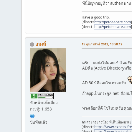
ทีนี้ปัญหาอยู่ที่ว่า authen ผ
Have a good trip.
[direct=
http://petdeecare.com
[direct=
http://petdeecare.com
เกมส์
15 กุมภาพันธ์ 2012, 13:58:12
ครับ ผมยังไม่ค่อยเข้าใจครั
ADคือ (Active Directoryหรือเ
AD 80K คืออะไรเหรอครับ
ถ้าappเป็นตระกูล.net คือผม
หัวหน้าแก๊งเสียว
ทางเลือกที่ดี ใช่ไหมครับ ค
กระทู้: 1,658
บันทึกแล้ว
คนสวยๆอย่างน้อง พี่เห็นท้องมาเย
[direct=
https://www.exness-fr
[direct=
https://www.tradesaba