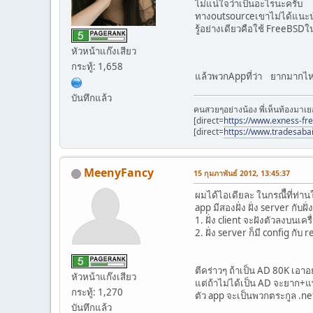
ไม่แน่ใจว่าเป็นอะไรนะครับ
ทางoutsourceเขาไม่ได้แนะนำ
รู้อย่างเดียวคือใช้ FreeBSD
หัวหน้าแก๊งเสียว
กระทู้: 1,658
แล้วพวกAppที่ว่า ยากมากไห
บันทึกแล้ว
คนสวยๆอย่างน้อง พี่เห็นท้องมาเย
[direct=
https://www.exness-fr
[direct=
https://www.tradesaba
MeenyFancy
15 กุมภาพันธ์ 2012, 13:45:37
ผมได้ไอเดียละ ในกรณีืที่ท่าน
app มีสองฝั่ง ฝั่ง server กับฝั่
1. ฝั่ง client จะฝังตัวลงบนเค
2. ฝั่ง server ก็มี config กับ re
ตีคร่าวๆ ถ้าเป็น AD 80K เอาอย
หัวหน้าแก๊งเสียว
แต่ถ้าไม่ได้เป็น AD จะยาก+
กระทู้: 1,270
ตัว app จะเป็นพวกตระกูล .ne
บันทึกแล้ว