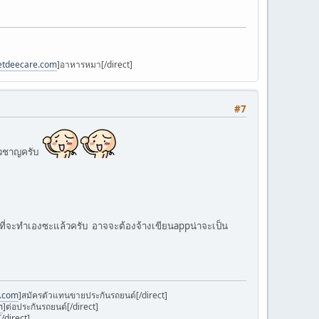
petdeecare.com
]อาหารหมา[/direct]
#7
่ยวชาญครับ
ที่จะทำเองซะแล้วครับ อาจจะต้องจ้างเขียนappน่าจะเป็น
k.com
]สมัครตัวแทนขายประกันรถยนต์[/direct]
m
]ต่อประกันรถยนต์[/direct]
/direct]