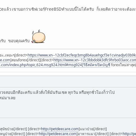
แล้ว เขาบอกว่าเซิฟเวอร์FreeBSDทำแบบนี้ไม่ได้ครับ ก็เลยคิดว่าอาจจะต้องเ
ครับ ขอบคุณครับ
อะ..เหอะๆ[direct=
https://www.xn--12cbf2ecfeqcbmg8b4auehgcf3e1cvinadjv03b9
ee.com
]สอนforex[/direct][direct=
https://www.xn--12c3bbdobk3dfc9hrbo03aoc.co
i.com/index.php/topic,624.msg924.html#msg924]วิธีสมัครเปิดบัญชี
forexใหม่ล่าสุด[
วจสอบอีกทีอะครับ แล้วสั่งให้มันรันเชค ทุกวัน หรือทุกชั่วโมงก็ว่าไป
 ใหม่มาเลย
]สุนัขป่วย[/direct] [direct=
http://petdeecare.com
]แมวป่วย[/direct]
]หนูป่วย[/direct] [direct=
http://petdeecare.com
]อาหารแมว[/direct] [direct=
http://