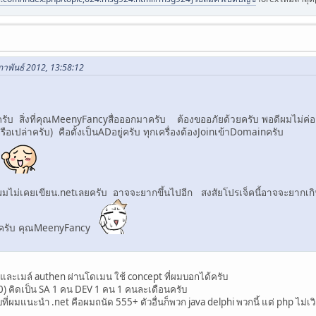
มภาพันธ์ 2012, 13:58:12
ครับ สิ่งที่คุณMeenyFancyสื่อออกมาครับ ต้องขออภัยด้วยครับ พอดีผมไม่ค
ือเปล่าครับ) คือตั้งเป็นADอยู่ครับ ทุกเครื่องต้องJoinเข้าDomainครับ
บ
อผมไม่เคยเขียน.netเลยครับ อาจจะยากขึ้นไปอีก สงสัยโปรเจ็คนี้อาจจะยากเก
ไหมครับ คุณMeenyFancy
n และเมล์ authen ผ่านโดเมน ใช้ concept ที่ผมบอกได้ครับ
0) คิดเป็น SA 1 คน DEV 1 คน 1 คนละเดือนครับ
รับที่ผมแนะนำ .net คือผมถนัด 555+ ตัวอื่นก็พวก java delphi พวกนี้ แต่ php ไม่เว