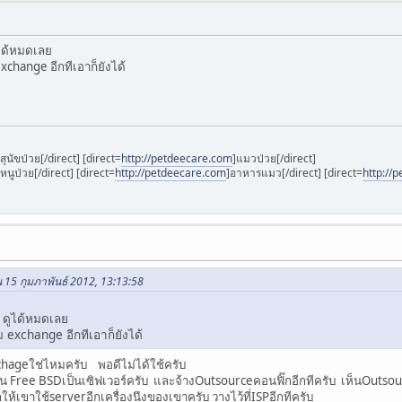
ดูได้หมดเลย
change อีกทีเอาก็ยังได้
]สุนัขป่วย[/direct] [direct=
http://petdeecare.com
]แมวป่วย[/direct]
]หนูป่วย[/direct] [direct=
http://petdeecare.com
]อาหารแมว[/direct] [direct=
http://
 15 กุมภาพันธ์ 2012, 13:13:58
ับ ดูได้หมดเลย
exchange อีกทีเอาก็ยังได้
xchageใช่ไหมครับ พอดีไม่ได้ใช้ครับ
เป็น Free BSDเป็นเซิฟเวอร์ครับ และจ้างOutsourceคอนฟิ๊กอีกทีครับ เห็นOuts
็ให้เขาใช้serverอีกเครื่องนึงของเขาครับ วางไว้ที่ISPอีกทีครับ