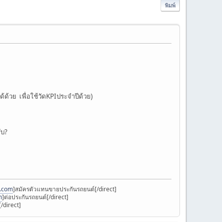
พิมพ์
ด้ด้วย เพื่อใช้วัดKPIประจำปีด้วย)
ับ?
k.com
]สมัครตัวแทนขายประกันรถยนต์[/direct]
m
]ต่อประกันรถยนต์[/direct]
/direct]