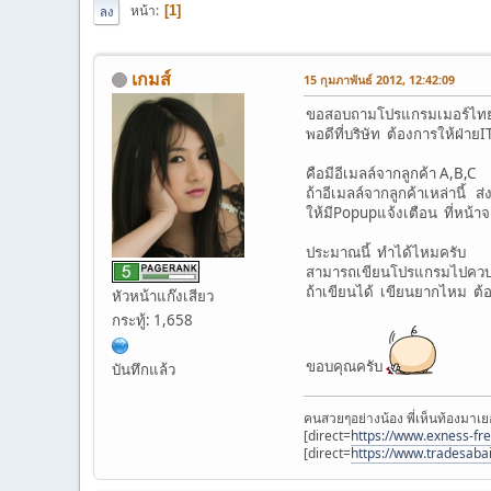
หน้า
1
ลง
เกมส์
15 กุมภาพันธ์ 2012, 12:42:09
ขอสอบถามโปรแกรมเมอร์ไทยเ
พอดีที่บริษัท ต้องการให้ฝ่าย
คือมีอีเมลล์จากลูกค้า A,B,C
ถ้าอีเมลล์จากลูกค้าเหล่านี้
ให้มีPopupแจ้งเตือน ที่หน้าจอ
ประมาณนี้ ทำได้ไหมครับ
สามารถเขียนโปรแกรมไปควบค
ถ้าเขียนได้ เขียนยากไหม ต้
หัวหน้าแก๊งเสียว
กระทู้: 1,658
ขอบคุณครับ
บันทึกแล้ว
คนสวยๆอย่างน้อง พี่เห็นท้องมาเย
[direct=
https://www.exness-fr
[direct=
https://www.tradesaba