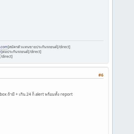
k.com
]สมัครตัวแทนขายประกันรถยนต์[/direct]
m
]ต่อประกันรถยนต์[/direct]
/direct]
#6
x ถ้ามี + เกิน 24 ก็ alert พร้อมทั้ง report