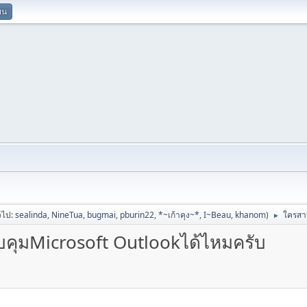
ยน
่วไป:
sealinda
,
NineTua
,
bugmai
,
pburin22
,
*~เก้าคุง~*
,
I~Beau
,
khanom
)
ใครสา
►
ุมMicrosoft Outlookได้ไหมครับ