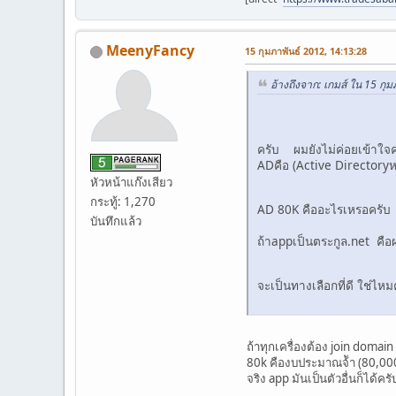
MeenyFancy
15 กุมภาพันธ์ 2012, 14:13:28
อ้างถึงจาก: เกมส์ ใน 15 กุ
ครับ ผมยังไม่ค่อยเข้าใจ
ADคือ (Active Directoryหร
หัวหน้าแก๊งเสียว
กระทู้: 1,270
AD 80K คืออะไรเหรอครั
บันทึกแล้ว
ถ้าappเป็นตระกูล.net คื
จะเป็นทางเลือกที่ดี ใช่
ถ้าทุกเครื่องต้อง join domai
80k คืองบประมาณจ้ัา (80,00
จริง app มันเป็นตัวอื่นก็ได้ค