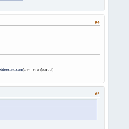
#4
petdeecare.com
]อาหารหมา[/direct]
#5