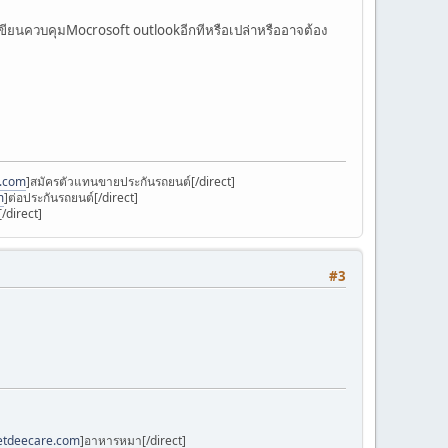
ขียนควบคุมMocrosoft outlookอีกทีหรือเปล่าหรืออาจต้อง
k.com
]สมัครตัวแทนขายประกันรถยนต์[/direct]
m
]ต่อประกันรถยนต์[/direct]
/direct]
#3
petdeecare.com
]อาหารหมา[/direct]