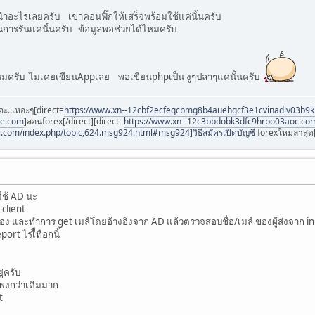
อะไรเลยครับ เขาคอนฟิ๊กให้เสร็จพร้อมใช้แค่นั้นครับ
ในการรันแค่นั้นครับ ข้อมูลพอช่วยได้ไหมครับ
มครับ ไม่เคยเขียนAppเลย พอเขียนphpเป็น งูๆปลาๆแค่นั้นครับ
อะ..เหอะๆ[direct=
https://www.xn--12cbf2ecfeqcbmg8b4auehgcf3e1cvinadjv03b9
ee.com
]สอนforex[/direct][direct=
https://www.xn--12c3bbdobk3dfc9hrbo03aoc.co
i.com/index.php/topic,624.msg924.html#msg924]วิธีสมัครเปิดบัญชี
forexใหม่ล่าสุด[
ใช้ AD นะ
ง client
รื่อง และทำการ get เมล์โดยอ้างอิงจาก AD แล้วตรวจสอบชื่อ/เมล์ ของผู้ส่งจาก inbo
port ไรเืืทือกนี้
ู่ครับ
แพงกว่าเดิมมาก
t