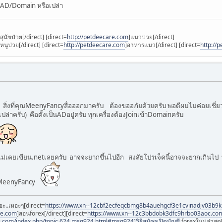
่าน AD/Domain หรือเปล่า
]สุนัขป่วย[/direct] [direct=
http://petdeecare.com
]แมวป่วย[/direct]
]หนูป่วย[/direct] [direct=
http://petdeecare.com
]อาหารแมว[/direct] [direct=
http://
บ สิ่งที่คุณMeenyFancyสื่อออกมาครับ ต้องขออภัยด้วยครับ พอดีผมไม่ค่อยเชี
ปล่าครับ) คือตั้งเป็นADอยู่ครับ ทุกเครื่องต้องJoinเข้าDomainครับ
ไม่เคยเขียน.netเลยครับ อาจจะยากขึ้นไปอีก สงสัยโปรเจ็คนี้อาจจะยากเกินไป 
ุณMeenyFancy
อะ..เหอะๆ[direct=
https://www.xn--12cbf2ecfeqcbmg8b4auehgcf3e1cvinadjv03b9
ee.com
]สอนforex[/direct][direct=
https://www.xn--12c3bbdobk3dfc9hrbo03aoc.co
i.com/index.php/topic,624.msg924.html#msg924]วิธีสมัครเปิดบัญชี
forexใหม่ล่าสุด[