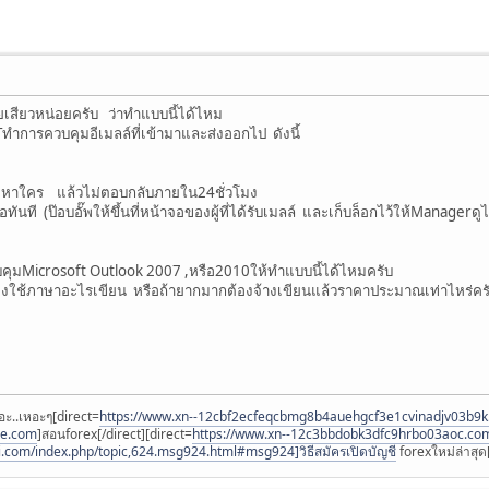
สียวหน่อยครับ ว่าทำแบบนี้ได้ไหม
ITทำการควบคุมอีเมลล์ที่เข้ามาและส่งออกไป ดังนี้
 ส่งหาใคร แล้วไม่ตอบกลับภายใน24ชั่วโมง
ทันที (ป๊อบอั๊พให้ขึ้นที่หน้าจอของผู้ที่ได้รับเมลล์ และเก็บล็อกไว้ให้Managerดูไ
ุมMicrosoft Outlook 2007 ,หรือ2010ให้ทำแบบนี้ได้ไหมครับ
องใช้ภาษาอะไรเขียน หรือถ้ายากมากต้องจ้างเขียนแล้วราคาประมาณเท่าไหร่คร
อะ..เหอะๆ[direct=
https://www.xn--12cbf2ecfeqcbmg8b4auehgcf3e1cvinadjv03b9
ee.com
]สอนforex[/direct][direct=
https://www.xn--12c3bbdobk3dfc9hrbo03aoc.co
i.com/index.php/topic,624.msg924.html#msg924]วิธีสมัครเปิดบัญชี
forexใหม่ล่าสุด[