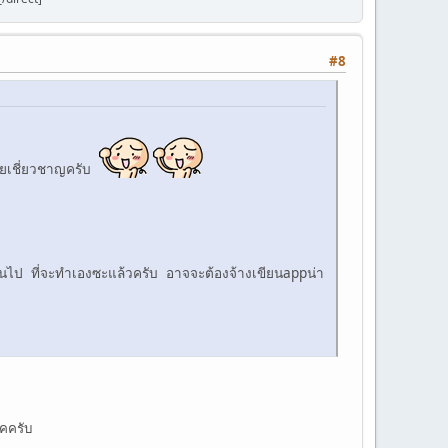
#8
่อยเชี่ยวชาญครับ
ินไป ที่จะทำเองซะแล้วครับ อาจจะต้องจ้างเขียนappน่า
ิคครับ