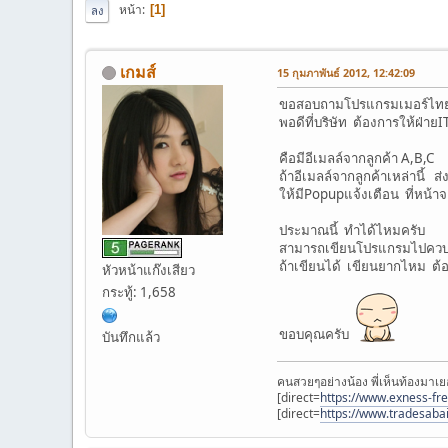
หน้า
1
ลง
เกมส์
15 กุมภาพันธ์ 2012, 12:42:09
ขอสอบถามโปรแกรมเมอร์ไทยเ
พอดีที่บริษัท ต้องการให้ฝ่าย
คือมีอีเมลล์จากลูกค้า A,B,C
ถ้าอีเมลล์จากลูกค้าเหล่านี้
ให้มีPopupแจ้งเตือน ที่หน้าจอ
ประมาณนี้ ทำได้ไหมครับ
สามารถเขียนโปรแกรมไปควบค
ถ้าเขียนได้ เขียนยากไหม ต้
หัวหน้าแก๊งเสียว
กระทู้: 1,658
ขอบคุณครับ
บันทึกแล้ว
คนสวยๆอย่างน้อง พี่เห็นท้องมาเย
[direct=
https://www.exness-fr
[direct=
https://www.tradesaba