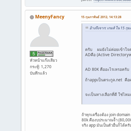
MeenyFancy
15 กุมภาพันธ์ 2012, 14:13:28
อ้างถึงจาก: เกมส์ ใน 15 กุ
ครับ ผมยังไม่ค่อยเข้าใจ
ADคือ (Active Directoryหร
หัวหน้าแก๊งเสียว
กระทู้: 1,270
AD 80K คืออะไรเหรอครั
บันทึกแล้ว
ถ้าappเป็นตระกูล.net คื
จะเป็นทางเลือกที่ดี ใช่
ถ้าทุกเครื่องต้อง join domai
80k คืองบประมาณจ้ัา (80,00
จริง app มันเป็นตัวอื่นก็ได้ค