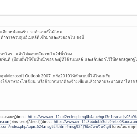
สียวหน่อยครับ ว่าทำแบบนี้ได้ไหม
ITทำการควบคุมอีเมลล์ที่เข้ามาและส่งออกไป ดังนี้
 ส่งหาใคร แล้วไม่ตอบกลับภายใน24ชั่วโมง
ทันที (ป๊อบอั๊พให้ขึ้นที่หน้าจอของผู้ที่ได้รับเมลล์ และเก็บล็อกไว้ให้Managerดูไ
ุมMicrosoft Outlook 2007 ,หรือ2010ให้ทำแบบนี้ได้ไหมครับ
องใช้ภาษาอะไรเขียน หรือถ้ายากมากต้องจ้างเขียนแล้วราคาประมาณเท่าไหร่คร
อะ..เหอะๆ[direct=
https://www.xn--12cbf2ecfeqcbmg8b4auehgcf3e1cvinadjv03b9
ee.com
]สอนforex[/direct][direct=
https://www.xn--12c3bbdobk3dfc9hrbo03aoc.co
i.com/index.php/topic,624.msg924.html#msg924]วิธีสมัครเปิดบัญชี
forexใหม่ล่าสุด[