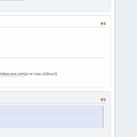
#4
petdeecare.com
]อาหารหมา[/direct]
#5