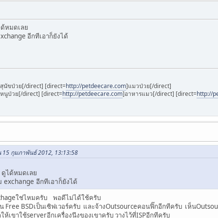
ดูได้หมดเลย
change อีกทีเอาก็ยังได้
]สุนัขป่วย[/direct] [direct=
http://petdeecare.com
]แมวป่วย[/direct]
]หนูป่วย[/direct] [direct=
http://petdeecare.com
]อาหารแมว[/direct] [direct=
http://
 15 กุมภาพันธ์ 2012, 13:13:58
ับ ดูได้หมดเลย
exchange อีกทีเอาก็ยังได้
xchageใช่ไหมครับ พอดีไม่ได้ใช้ครับ
เป็น Free BSDเป็นเซิฟเวอร์ครับ และจ้างOutsourceคอนฟิ๊กอีกทีครับ เห็นOuts
็ให้เขาใช้serverอีกเครื่องนึงของเขาครับ วางไว้ที่ISPอีกทีครับ