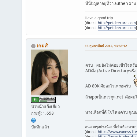
ทีนี้ปัญหาอยู่ที่ว่า authen ผ
Have a good trip.
[direct=
http://petdeecare.com
[direct=
http://petdeecare.com
เกมส์
15 กุมภาพันธ์ 2012, 13:58:12
ครับ ผมยังไม่ค่อยเข้าใจครั
ADคือ (Active Directoryหรือเ
AD 80K คืออะไรเหรอครับ
ถ้าappเป็นตระกูล.net คือผม
หัวหน้าแก๊งเสียว
ทางเลือกที่ดี ใช่ไหมครับ ค
กระทู้: 1,658
บันทึกแล้ว
คนสวยๆอย่างน้อง พี่เห็นท้องมาเย
[direct=
https://www.exness-fr
[direct=
https://www.tradesaba