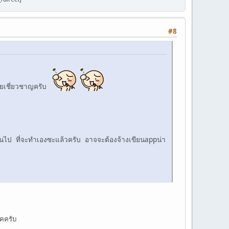
#8
่อยเชี่ยวชาญครับ
ินไป ที่จะทำเองซะแล้วครับ อาจจะต้องจ้างเขียนappน่า
ิคครับ