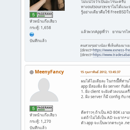
ไม่แน่ใจว่าเป็นอะไรนะครับ
ทางoutsourceเขาไม่ได้แนะนำ
รู้อย่างเดียวคือใช้ FreeBSD
หัวหน้าแก๊งเสียว
กระทู้: 1,658
แล้วพวกAppที่ว่า ยากมากไห
บันทึกแล้ว
คนสวยๆอย่างน้อง พี่เห็นท้องมาเย
[direct=
https://www.exness-fr
[direct=
https://www.tradesaba
MeenyFancy
15 กุมภาพันธ์ 2012, 13:45:37
ผมได้ไอเดียละ ในกรณีืที่ท่าน
app มีสองฝั่ง ฝั่ง server กับฝั่
1. ฝั่ง client จะฝังตัวลงบนเค
2. ฝั่ง server ก็มี config กับ re
ตีคร่าวๆ ถ้าเป็น AD 80K เอาอย
หัวหน้าแก๊งเสียว
แต่ถ้าไม่ได้เป็น AD จะยาก+
กระทู้: 1,270
ตัว app จะเป็นพวกตระกูล .ne
บันทึกแล้ว