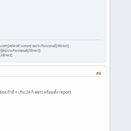
k.com
]สมัครตัวแทนขายประกันรถยนต์[/direct]
m
]ต่อประกันรถยนต์[/direct]
/direct]
#6
x ถ้ามี + เกิน 24 ก็ alert พร้อมทั้ง report