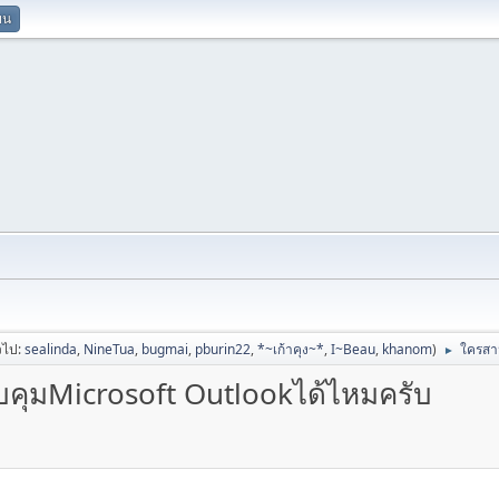
ยน
่วไป:
sealinda
,
NineTua
,
bugmai
,
pburin22
,
*~เก้าคุง~*
,
I~Beau
,
khanom
)
ใครสา
►
ุมMicrosoft Outlookได้ไหมครับ