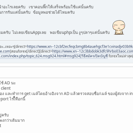
อะไรเลยครับ เขาคอนฟิ๊กให้เสร็จพร้อมใช้แค่นั้นครับ
ในการรันแค่นั้นครับ ข้อมูลพอช่วยได้ไหมครับ
มครับ ไม่เคยเขียนAppเลย พอเขียนphpเป็น งูๆปลาๆแค่นั้นครับ
อะ..เหอะๆ[direct=
https://www.xn--12cbf2ecfeqcbmg8b4auehgcf3e1cvinadjv03b9
ee.com
]สอนforex[/direct][direct=
https://www.xn--12c3bbdobk3dfc9hrbo03aoc.co
i.com/index.php/topic,624.msg924.html#msg924]วิธีสมัครเปิดบัญชี
forexใหม่ล่าสุด[
ใช้ AD นะ
ง client
รื่อง และทำการ get เมล์โดยอ้างอิงจาก AD แล้วตรวจสอบชื่อ/เมล์ ของผู้ส่งจาก inbo
port ไรเืืทือกนี้
ู่ครับ
แพงกว่าเดิมมาก
t