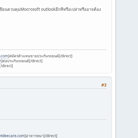
ขียนควบคุมMocrosoft outlookอีกทีหรือเปล่าหรืออาจต้อง
k.com
]สมัครตัวแทนขายประกันรถยนต์[/direct]
m
]ต่อประกันรถยนต์[/direct]
/direct]
#3
petdeecare.com
]อาหารหมา[/direct]