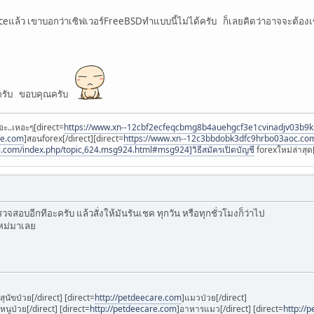
แล้ว เขาบอกว่าเซิฟเวอร์FreeBSDทำแบบนี้ไม่ได้ครับ ก็เลยคิดว่าอาจจะต้องเ
ครับ ขอบคุณครับ
อะ..เหอะๆ[direct=
https://www.xn--12cbf2ecfeqcbmg8b4auehgcf3e1cvinadjv03b9
ee.com
]สอนforex[/direct][direct=
https://www.xn--12c3bbdobk3dfc9hrbo03aoc.co
i.com/index.php/topic,624.msg924.html#msg924]วิธีสมัครเปิดบัญชี
forexใหม่ล่าสุด[
วจสอบอีกทีอะครับ แล้วสั่งให้มันรันเชค ทุกวัน หรือทุกชั่วโมงก็ว่าไป
 ใหม่มาเลย
]สุนัขป่วย[/direct] [direct=
http://petdeecare.com
]แมวป่วย[/direct]
]หนูป่วย[/direct] [direct=
http://petdeecare.com
]อาหารแมว[/direct] [direct=
http://