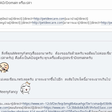
่าน AD/Domain หรือเปล่า
]สุนัขป่วย[/direct] [direct=
http://petdeecare.com
]แมวป่วย[/direct]
]หนูป่วย[/direct] [direct=
http://petdeecare.com
]อาหารแมว[/direct] [direct=
http://
บ สิ่งที่คุณMeenyFancyสื่อออกมาครับ ต้องขออภัยด้วยครับ พอดีผมไม่ค่อยเชี
ปล่าครับ) คือตั้งเป็นADอยู่ครับ ทุกเครื่องต้องJoinเข้าDomainครับ
ไม่เคยเขียน.netเลยครับ อาจจะยากขึ้นไปอีก สงสัยโปรเจ็คนี้อาจจะยากเกินไป 
ุณMeenyFancy
อะ..เหอะๆ[direct=
https://www.xn--12cbf2ecfeqcbmg8b4auehgcf3e1cvinadjv03b9
ee.com
]สอนforex[/direct][direct=
https://www.xn--12c3bbdobk3dfc9hrbo03aoc.co
i.com/index.php/topic,624.msg924.html#msg924]วิธีสมัครเปิดบัญชี
forexใหม่ล่าสุด[