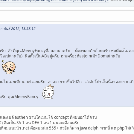
มภาพันธ์ 2012, 13:58:12
ครับ สิ่งที่คุณMeenyFancyสื่อออกมาครับ ต้องขออภัยด้วยครับ พอดีผมไม่ค
ือเปล่าครับ) คือตั้งเป็นADอยู่ครับ ทุกเครื่องต้องJoinเข้าDomainครับ
บ
อผมไม่เคยเขียน.netเลยครับ อาจจะยากขึ้นไปอีก สงสัยโปรเจ็คนี้อาจจะยากเก
ไหมครับ คุณMeenyFancy
n และเมล์ authen ผ่านโดเมน ใช้ concept ที่ผมบอกได้ครับ
0) คิดเป็น SA 1 คน DEV 1 คน 1 คนละเดือนครับ
รับที่ผมแนะนำ .net คือผมถนัด 555+ ตัวอื่นก็พวก java delphi พวกนี้ แต่ php ไม่เว