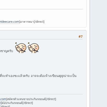
petdeecare.com
]อาหารหมา[/direct]
#7
่ยวชาญครับ
ที่จะทำเองซะแล้วครับ อาจจะต้องจ้างเขียนappน่าจะเป็น
k.com
]สมัครตัวแทนขายประกันรถยนต์[/direct]
m
]ต่อประกันรถยนต์[/direct]
/direct]