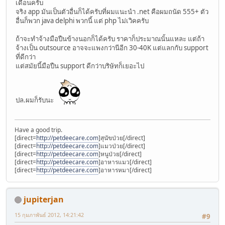
เดือนครับ
จริง app มันเป็นตัวอื่นก็ได้ครับที่ผมแนะนำ .net คือผมถนัด 555+ ตัว
อื่นก็พวก java delphi พวกนี้ แต่ php ไม่เวิคครับ
ถ้าจะทำจ้างมือปืนข้างนอกก็ได้ครับ ราคาก็ประมาณนั้นแหละ แต่ถ้า
จ้างเป็น outsource อาจจะแพงกว่านีอีก 30-40K แต่แลกกับ support
ที่ดีกว่า
แต่สมัยนี้มือปืน support ดีกว่าบริษัทก็เยอะไป
ปล.ผมก็รับนะ
Have a good trip.
[direct=
http://petdeecare.com
]สุนัขป่วย[/direct]
[direct=
http://petdeecare.com
]แมวป่วย[/direct]
[direct=
http://petdeecare.com
]หนูป่วย[/direct]
[direct=
http://petdeecare.com
]อาหารแมว[/direct]
[direct=
http://petdeecare.com
]อาหารหมา[/direct]
jupiterjan
15 กุมภาพันธ์ 2012, 14:21:42
#9