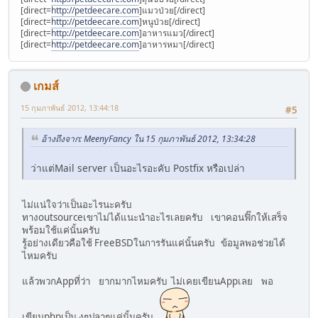
[direct=
http://petdeecare.com
]แมวป่วย[/direct]
[direct=
http://petdeecare.com
]หนูป่วย[/direct]
[direct=
http://petdeecare.com
]อาหารแมว[/direct]
[direct=
http://petdeecare.com
]อาหารหมา[/direct]
เกมส์
15 กุมภาพันธ์ 2012, 13:44:18
#5
อ้างถึงจาก: MeenyFancy ใน 15 กุมภาพันธ์ 2012, 13:34:28
ว่าแต่Mail server เป็นอะไรอะคับ Postfix หรือเปล่า
ไม่แน่ใจว่าเป็นอะไรนะครับ
ทางoutsourceเขาไม่ได้แนะนำอะไรเลยครับ เขาคอนฟิ๊กให้เสร็จ
พร้อมใช้แค่นั้นครับ
รู้อย่างเดียวคือใช้ FreeBSDในการรันแค่นั้นครับ ข้อมูลพอช่วยได้
ไหมครับ
แล้วพวกAppที่ว่า ยากมากไหมครับ ไม่เคยเขียนAppเลย พอ
เขียนphpเป็น งูๆปลาๆแค่นั้นครับ