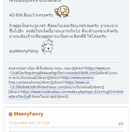
เครื่องต้องJoinเข้าDomainครับ
AD 80K คืออะไรเหรอครับ
ถ้าappเป็นตระกูล.net คือผมไม่เคยเขียน.netเลยครับ อาจจะยาก
ขึ้นไปอีก สงสัยโปรเจ็คนี้อาจจะยากเกินไป ที่จะทำเองซะแล้วครับ
อาจจะต้องจ้างเขียนappน่าจะเป็นทางเลือกที่ดี ใช่ไหมครับ
คุณMeenyFancy
คนสวยๆอย่างน้อง พี่เห็นท้องมาเยอะ..เหอะๆ[direct=
https://www.xn-
-12cbf2ecfeqcbmg8b4auehgcf3e1cvinadjv03b9k.com
]สมัครตัวแทน
ขายประกันรถยนต์[/direct][direct=
https://www.exness-
free.com
]สอนforex[/direct][direct=
https://www.xn-
-12c3bbdobk3dfc9hrbo03aoc.com
]ต่อประกันรถยนต์[/direct]
[direct=
https://www.tradesabai.com/index.php/topic,624.msg924.html#msg9
สมัครเปิดบัญชี
forexใหม่ล่าสุด[/direct]
MeenyFancy
15 กุมภาพันธ์ 2012, 14:13:28
#8