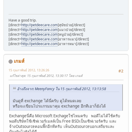
Have a good trip.
[direct=
http://petdeecare.com
]สุนัขป่วย[/direct]
[direct=
http://petdeecare.com
]แมวป่วย[/direct]
[direct=
http://petdeecare.com
]หนูป่วย[/direct]
[direct=
http://petdeecare.com
]อาหารแมว[/direct]
[direct=
http://petdeecare.com
]อาหารหมา[/direct]
เกมส์
15 กุมภาพันธ์ 2012, 13:26:26
#2
แก้ไขล่าสุด
: 15 กุมภาพันธ์ 2012, 13:30:17 โดย เกมส์
อ้างถึงจาก: MeenyFancy ใน 15 กุมภาพันธ์ 2012, 13:13:58
มันดูที่ exchange ได้นี่ครับ ดูได้หมดเลย
หรือจะเขียนโปรแกรมมาคุม exchange อีกทีเอาก็ยังได้
Exchangeนี่คือ Microsoft Exchageใช่ไหมครับ พอดีไม่ได้ใช้ครับ
พอดีบริษัทใช้เซิฟเวอร์เมลล์เป็น Free BSDเป็นเซิฟเวอร์ครับ และ
จ้างOutsourceคอนฟิ๊กอีกทีครับ เห็นOutsourceบอกเสถียรและ
ป้องกันไวรัสได้ดี