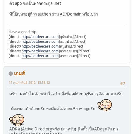
ตัว app จะเป็นพวกตระกูล .net
ทีนี้ปัญหาอยู่ที่ว่า authen ผ่าน AD/Domain หรือเปล่า
Have a good trip.
[direct=
http://petdeecare.com
]สุนัขป่วย[/direct]
[direct=
http://petdeecare.com
]แมวป่วย[/direct]
[direct=
http://petdeecare.com
]หนูป่วย[/direct]
[direct=
http://petdeecare.com
]อาหารแมว[/direct]
[direct=
http://petdeecare.com
]อาหารหมา[/direct]
เกมส์
15 กุมภาพันธ์ 2012, 13:58:12
#7
ครับ ผมยังไม่ค่อยเข้าใจครับ สิ่งที่คุณMeenyFancyสื่อออกมาครับ
ต้องขออภัยด้วยครับ พอดีผมไม่ค่อยเชี่ยวชาญครับ
ADคือ (Active Directoryหรือเปล่าครับ) คือตั้งเป็นADอยู่ครับ ทุก