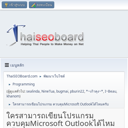
เข้าสู่ระบบ
ลงทะเบียน
เมนูหลัก
ThaiSEOBoard.com
พัฒนาเว็บไซต์
►
Programming
►
(ผู้ดูแลทั่วไป:
sealinda
,
NineTua
,
bugmai
,
pburin22
,
*~เก้าคุง~*
,
I~Beau
,
khanom
)
ใครสามารถเขียนโปรแกรม ควบคุมMicrosoft Outlookได้ไหมครับ
►
ใครสามารถเขียนโปรแกรม
ควบคุมMicrosoft Outlookได้ไหม