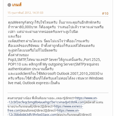
เกมส์
15 กุมภาพันธ์ 2012, 14:31:03
#10
คุณMeenyFancy ก็รับใช่ไหมครับ งั้นอาจจะคุยกันอีกสักพักครับ
ถ้าราคา80,000บาท ก็ต้องดูครับ ว่าเสนอไปแล้ว ราคาจะผ่านหรือ
เปล่า แต่น่าจะผ่านยากหน่อยครับเพราะสูงไปนิด
และเรื่อง
เมล์authen ผ่านโดเมน นี่ผมไม่แน่ใจว่าคืออะไรนะครับ
คือเมลล์ของบริษัทผม ถ้าตั้งค่าถูกต้องก็รับเมลล์ได้หมดครับ
จะjoinโดเมนหรือไม่ก็ไม่มีผลครับ
ตั้งค่าส่วนของ
Pop3,SMTP,ใส่หมายเลขIP Severให้ถูกแค่นั้นครับ ,Port 2525,
POP110 และ คลิกถูกที่ My outgoing Server(SMTP)requires
authentication ประมาณนี้ครับ
และเมลล์clientก็จะใช้Microsoft Outlook 2007,2010,2003บ้าง
ครับ หรือจะใช้ตัวอื่นๆก็ได้ครับแต่ไม่ค่อยได้ลง เช่นพวก Windows
live mail, Outlook express เป็นต้น
คนสวยๆอย่างน้อง พี่เห็นท้องมาเยอะ..เหอะๆ[direct=
https://www.xn-
-12cbf2ecfeqcbmg8b4auehgcf3e1cvinadjv03b9k.com
]สมัครตัวแทน
ขายประกันรถยนต์[/direct][direct=
https://www.exness-
free.com
]สอนforex[/direct][direct=
https://www.xn-
-12c3bbdobk3dfc9hrbo03aoc.com
]ต่อประกันรถยนต์[/direct]