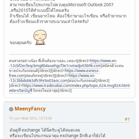
สามารถเขียนโปรแกรมไปควบคุมMicrosoft Outlook 2007
,หรือ2010ให้ทำแบบนี้ได้ไหมครับ
ถ้าเขียนได้ เขียนยากไหม ต้องใช้ภาษาอะไรเขียน หรือถ้ายากมาก
ต้องจ้างเขียนแล้วราคาประมาณเท่าไหร่ครับ?
ขอบคุณครับ
คนสวยๆอย่างน้อง พี่เห็นท้องมาเยอะ..เหอะๆ[direct=
https://www.xn-
-12cbf2ecfeqcbmg8b4auehgcf3e1cvinadjv03b9k.com
]สมัครตัวแทน
ขายประกันรถยนต์[/direct][direct=
https://www.exness-
free.com
]สอนforex[/direct][direct=
https://www.xn-
-12c3bbdobk3dfc9hrbo03aoc.com
]ต่อประกันรถยนต์[/direct]
[direct=
https://www.tradesabai.com/index.php/topic,624.msg924.html#msg9
สมัครเปิดบัญชี
forexใหม่ล่าสุด[/direct]
MeenyFancy
15 กุมภาพันธ์ 2012, 13:13:58
#1
มันดูที่ exchange ได้นี่ครับ ดูได้หมดเลย
หรือจะเขียนโปรแกรมมาคุม exchange อีกทีเอาก็ยังได้