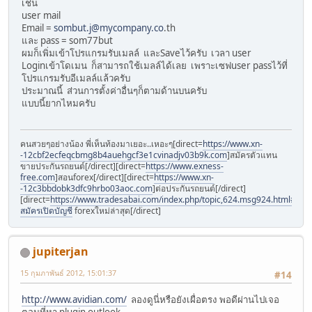
เช่น
user mail
Email =
sombut.j@mycompany.co
.th
และ pass = som77but
ผมก็เพิ่มเข้าโปรแกรมรับเมลล์ และSaveไว้ครับ เวลา user
Loginเข้าโดเมน ก็สามารถใช้เมลล์ได้เลย เพราะเซฟuser passไว้ที่
โปรแกรมรับอีเมลล์แล้วครับ
ประมาณนี้ ส่วนการตั้งค่าอื่นๆก็ตามด้านบนครับ
แบบนี้ยากไหมครับ
คนสวยๆอย่างน้อง พี่เห็นท้องมาเยอะ..เหอะๆ[direct=
https://www.xn-
-12cbf2ecfeqcbmg8b4auehgcf3e1cvinadjv03b9k.com
]สมัครตัวแทน
ขายประกันรถยนต์[/direct][direct=
https://www.exness-
free.com
]สอนforex[/direct][direct=
https://www.xn-
-12c3bbdobk3dfc9hrbo03aoc.com
]ต่อประกันรถยนต์[/direct]
[direct=
https://www.tradesabai.com/index.php/topic,624.msg924.html#msg9
สมัครเปิดบัญชี
forexใหม่ล่าสุด[/direct]
jupiterjan
15 กุมภาพันธ์ 2012, 15:01:37
#14
http://www.avidian.com/
ลองดูนี่หรือยังเผื่อตรง พอดีผ่านไปเจอ
ตอนที่หา plugin outlook