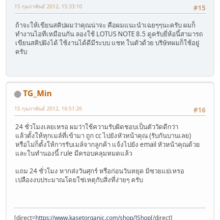
15 กุมภาพันธ์ 2012, 15:33:10
#15
ถ้าจะให้เขียนสคิปผมว่าคุณน่าจะ คือผมแนะนำเฉยๆๆนะครับ ผมก็
ทำงานไอทีเหมือนกัน ลองใช้ LOTUS NOTE 8.5 ดูครับยี่ห้อนี้สามารถ
เขียนสคิปฝังได้ ใช้งานได้ดีมีระบบ แชท ในตัวด้วย บริษัทผมก็ใช้อยู่
ครับ
TG_Min
15 กุมภาพันธ์ 2012, 16:51:26
#16
24 ชั่วโมงเลยเหรอ ผมว่าใช้ความรับผิดชอบเป็นตัววัดดีกว่า
แล้วตั้งให้ทุกเมล์ที่เข้ามา ถูก cc ไปยังหัวหน้าคุณ (รับกันบานเลย)
หรือไม่ก็ตั้งให้การรับเมล์จากลูกค้า แจ้งไปยัง email หัวหน้าคุณด้วย
และในทำนองนี้ rule มีครอบคลุมหมดแล้ว
แถม 24 ชั่วโมง หากส่งวันศุกร์ หรือก่อนวันหยุด มิซวยแย่เหรอ
เปลืองงบประมาณโดยใช่เหตุกับสิ่งที่ง่ายๆ ครับ
[direct=
https://www.kasetorganic.com/shop/]Shop
[/direct]