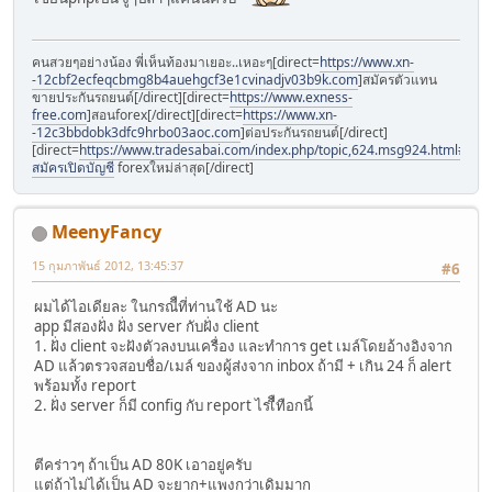
คนสวยๆอย่างน้อง พี่เห็นท้องมาเยอะ..เหอะๆ[direct=
https://www.xn-
-12cbf2ecfeqcbmg8b4auehgcf3e1cvinadjv03b9k.com
]สมัครตัวแทน
ขายประกันรถยนต์[/direct][direct=
https://www.exness-
free.com
]สอนforex[/direct][direct=
https://www.xn-
-12c3bbdobk3dfc9hrbo03aoc.com
]ต่อประกันรถยนต์[/direct]
[direct=
https://www.tradesabai.com/index.php/topic,624.msg924.html#msg9
สมัครเปิดบัญชี
forexใหม่ล่าสุด[/direct]
MeenyFancy
15 กุมภาพันธ์ 2012, 13:45:37
#6
ผมได้ไอเดียละ ในกรณีืที่ท่านใช้ AD นะ
app มีสองฝั่ง ฝั่ง server กับฝั่ง client
1. ฝั่ง client จะฝังตัวลงบนเครื่อง และทำการ get เมล์โดยอ้างอิงจาก
AD แล้วตรวจสอบชื่อ/เมล์ ของผู้ส่งจาก inbox ถ้ามี + เกิน 24 ก็ alert
พร้อมทั้ง report
2. ฝั่ง server ก็มี config กับ report ไรเืืทือกนี้
ตีคร่าวๆ ถ้าเป็น AD 80K เอาอยู่ครับ
แต่ถ้าไม่ได้เป็น AD จะยาก+แพงกว่าเดิมมาก