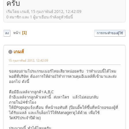
ครับ
เริ่มโดย เกมส์, 15 กุมภาพันธ์ 2012, 12:42:09
0 สมาชิก และ 1 ผู้มาเยือน กำลังดูหัวข้อนี้
หน้า
1
ลง
การกระทำของผู้ใช้
เกมส์
15 กุมภาพันธ์ 2012, 12:42:09
ขอสอบถามโปรแกรมเมอร์ไทยเสียวหน่อยครับ ว่าทำแบบนี้ได้ไหม
พอดีที่บริษัท ต้องการให้ฝ่ายITทำการควบคุมอีเมลล์ที่เข้ามาและส่ง
ออกไป ดังนี้
คือมีอีเมลล์จากลูกค้า A,B,C
ถ้าอีเมลล์จากลูกค้าเหล่านี้ ส่งหาใคร แล้วไม่ตอบกลับ
ภายใน24ชั่วโมง
ให้มีPopupแจ้งเตือน ที่หน้าจอทันที (ป๊อบอั๊พให้ขึ้นที่หน้าจอของผู้ที่
ได้รับเมลล์ และเก็บล็อกไว้ให้Managerดูได้ด้วย เพื่อใช้
วัดKPIประจำปีด้วย)
ประมาณนี้ ทำได้ไหมครับ