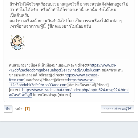
ถ้าทำไม่ได้จริงๆหรืองบประมาณสูงจริงก็ อาจจะสรุปแจ้งManagerไป
ว่า ทำไม่ได้ครับ หรือถ้าทำได้ก็ราคาเท่านี้ เท่านั้น รับได้ไหม
เป็นต้นครับ
ผมว่าบางเรื่องถ้ายากเกินกำลังไป ก็จะเป็นการหาเรื่องใส่ตัวเปล่าๆ
เท่าที่อ่านจากกระทู้นี้ รู้สึกจะยุ่งยากไม่น้อยครับ
คนสวยๆอย่างน้อง พี่เห็นท้องมาเยอะ..เหอะๆ[direct=
https://www.xn-
-12cbf2ecfeqcbmg8b4auehgcf3e1cvinadjv03b9k.com
]สมัครตัวแทน
ขายประกันรถยนต์[/direct][direct=
https://www.exness-
free.com
]สอนforex[/direct][direct=
https://www.xn-
-12c3bbdobk3dfc9hrbo03aoc.com
]ต่อประกันรถยนต์[/direct]
[direct=
https://www.tradesabai.com/index.php/topic,624.msg924.html#msg9
สมัครเปิดบัญชี
forexใหม่ล่าสุด[/direct]
หน้า
1
ขึ้น
การกระทำของผู้ใช้