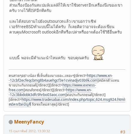
ส่วนเรื่องป้องกันสแปมล์เมลล์ก็ให้เขาใช้serverอีกเครื่องนึงของเขา
ครับ วางไว้ที่ISPอีกทีครับ
และได้สอบถามไปยังoutsourceแล้ว เขาบอกว่าเซิฟ
เวอร์FreeBSDทำแบบนี้ไม่ได้ครับ ก็เลยคิดว่าอาจจะต้องเขียน
ควบคุมMocrosoft outlookอีกทีหรือเปล่าหรืออาจต้องใช้วิธีอื่นครับ
แบบนี้ พอจะมีคำแนะนำไหมครับ ขอบคุณครับ
คนสวยๆอย่างน้อง พี่เห็นท้องมาเยอะ..เหอะๆ[direct=
https://www.xn-
-12cbf2ecfeqcbmg8b4auehgcf3e1cvinadjv03b9k.com
]สมัครตัวแทน
ขายประกันรถยนต์[/direct][direct=
https://www.exness-
free.com
]สอนforex[/direct][direct=
https://www.xn-
-12c3bbdobk3dfc9hrbo03aoc.com
]ต่อประกันรถยนต์[/direct]
[direct=
https://www.tradesabai.com/index.php/topic,624.msg924.html#msg9
สมัครเปิดบัญชี
forexใหม่ล่าสุด[/direct]
MeenyFancy
15 กุมภาพันธ์ 2012, 13:30:32
#3