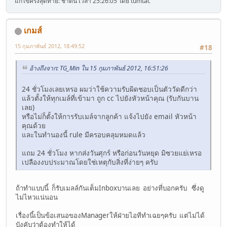
แก้ไขครั้งสุดท้าย: ชาตินี้ เวลา 25:26:05 โดย tumtac
เกมส์
15 กุมภาพันธ์ 2012, 18:49:52
#18
อ้างถึงจาก: TG_Min ใน 15 กุมภาพันธ์ 2012, 16:51:26
24 ชั่วโมงเลยเหรอ ผมว่าใช้ความรับผิดชอบเป็นตัววัดดีกว่า
แล้วตั้งให้ทุกเมล์ที่เข้ามา ถูก cc ไปยังหัวหน้าคุณ (รับกันบาน
เลย)
หรือไม่ก็ตั้งให้การรับเมล์จากลูกค้า แจ้งไปยัง email หัวหน้า
คุณด้วย
และในทำนองนี้ rule มีครอบคลุมหมดแล้ว
แถม 24 ชั่วโมง หากส่งวันศุกร์ หรือก่อนวันหยุด มิซวยแย่เหรอ
เปลืองงบประมาณโดยใช่เหตุกับสิ่งที่ง่ายๆ ครับ
ถ้าทำแบบนี้ ก็รับเมลล์กันเต็มInboxบานเลย อย่างที่บอกครับ ซึ่งดู
ไม่ไหวแน่นอน
เรื่องนี้เป็นข้อเสนอของManagerให้ฝ่ายไอทีทำเฉยๆครับ แต่ไม่ได้
บังคับว่าต้องทำให้ได้