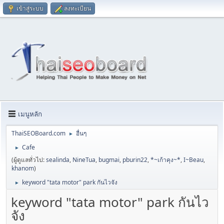
เข้าสู่ระบบ
ลงทะเบียน
เมนูหลัก
ThaiSEOBoard.com
อื่นๆ
►
Cafe
►
(ผู้ดูแลทั่วไป:
sealinda
,
NineTua
,
bugmai
,
pburin22
,
*~เก้าคุง~*
,
I~Beau
,
khanom
)
keyword "tata motor" park กันไวจัง
►
keyword "tata motor" park กันไว
จัง