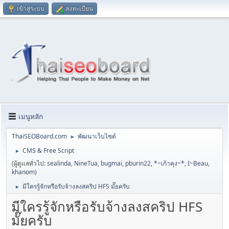
เข้าสู่ระบบ
ลงทะเบียน
เมนูหลัก
ThaiSEOBoard.com
พัฒนาเว็บไซต์
►
CMS & Free Script
►
(ผู้ดูแลทั่วไป:
sealinda
,
NineTua
,
bugmai
,
pburin22
,
*~เก้าคุง~*
,
I~Beau
,
khanom
)
มีใครรู้จักหรือรับจ้างลงสคริป HFS มั๊ยครับ
►
มีใครรู้จักหรือรับจ้างลงสคริป HFS
มั๊ยครับ