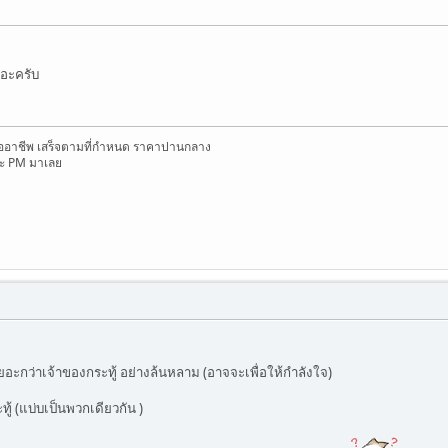
งอะครับ
ืออาชีพ เสร็จตามที่กำหนด ราคาปานกลาง
จ๊ะ PM มาเลย
ะกว่าเจ้าของกระทู้ อย่างล้นหลาม (อาจจะเพื่อให้กำลังใจ)
ู้ (แบ่บเป็นพวกเดียวกัน )