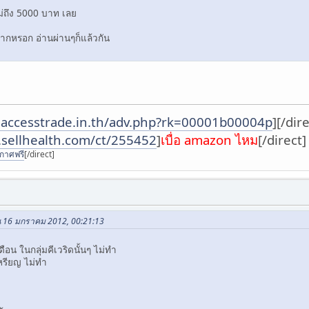
ม่ถึง 5000 บาท เลย
มากหรอก อ่านผ่านๆก็แล้วกัน
ck.accesstrade.in.th/adv.php?rk=00001b00004p
]
[/dire
.sellhealth.com/ct/255452
]
เบื่อ amazon ไหม
[/direct
ะกาศฟรี
[/direct]
น 16 มกราคม 2012, 00:21:13
ือน ในกลุ่มคีเวริดนั้นๆ ไม่ทำ
หรียญ ไม่ทำ