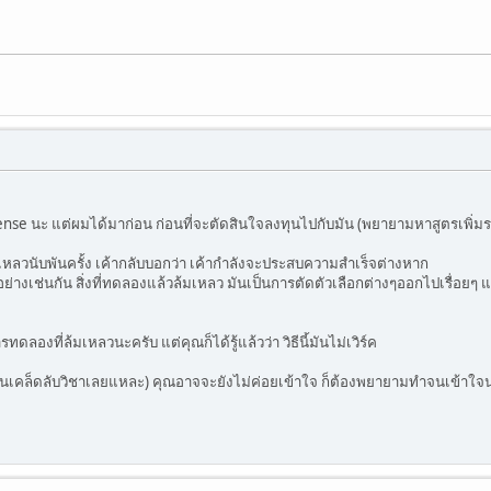
ense นะ แต่ผมได้มาก่อน ก่อนที่จะตัดสินใจลงทุนไปกับมัน (พยายามหาสูตรเพิ่ม
ลวนับพันครั้ง เค้ากลับบอกว่า เค้ากำลังจะประสบความสำเร็จต่างหาก
อย่างเช่นกัน สิ่งที่ทดลองแล้วล้มเหลว มันเป็นการตัดตัวเลือกต่างๆออกไปเรื่อยๆ 
ารทดลองที่ล้มเหลวนะครับ แต่คุณก็ได้รู้แล้วว่า วิธีนี้มันไม่เวิร์ค
นเป็นเคล็ดลับวิชาเลยแหละ) คุณอาจจะยังไม่ค่อยเข้าใจ ก็ต้องพยายามทำจนเข้าใจน