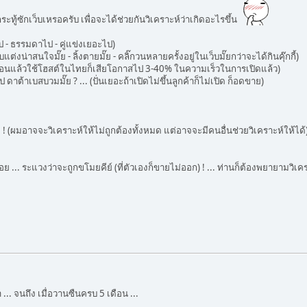
ทู้ซักเว็บเหรอครับ เพื่อจะได้ช่วยกันวิเคราะห์ว่าเกิดอะไรขึ้น
ไป - ธรรมดาไป - คู่แข่งเยอะไป)
บแต่งน่าสนใจมั๊ย - ลิ้งตายมั๊ย - คลิ๊กวนหลายครั้งอยู่ในเว็บมั๊ยกว่าจะได้กินคุ๊กกี้)
เมซอนแล้วใช้โฮสต์ในไทยก็เสียโอกาสไป 3-40% ในความเร็วในการเปิดแล้ว)
ไป ดาต้าเบสบวมมั๊ย ? ... (ปั่นเยอะถ้าเปิดไม่ขึ้นลูกค้าก็ไม่เปิด ก็อดขาย)
ู ! (ผมอาจจะวิเคราะห์ให้ไม่ถูกต้องทั้งหมด แต่อาจจะมีคนอื่นช่วยวิเคราะห์ให้ได้
้อย ... ระแวงว่าจะถูกขโมยคีย์ (ที่ตัวเองก็ขายไม่ออก) ! ... ท่านก็ต้องพยายามวิ
... จนถึง เมื่อวานซืนครบ 5 เดือน ...