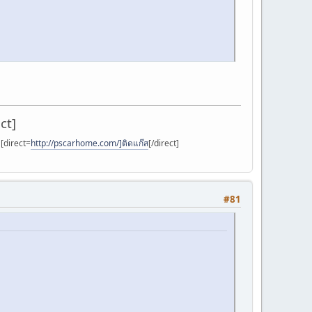
ct]
]
[direct=
http://pscarhome.com/]ติดแก๊ส
[/direct]
#81