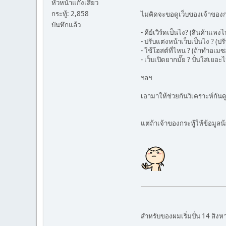
หัวหน้าแก๊งเสียว
กระทู้: 2,858
ไม่คิดจะขอดูเว็บของเจ้าของกระ
บันทึกแล้ว
- คีย์เวิร์ดเป็นไง? (สินค้าแพง
- ปรับแต่งหน้าเว็บเป็นไง ? (ปรั
- ใช้โฮสต์ที่ไหน ? (ถ้าทำอ
- เว็บเปิดยากมั๊ย ? ปั่นใส่เยอะ
ฯลฯ
เอามาให้ช่วยกันวิเคราะห์กันด
แต่ถ้าเจ้าของกระทู้ให้ข้อมูลน
สำหรับของผมเริ่มปั่น 14 สิงหา 