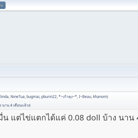
ยน
linda
,
NineTua
,
bugmai
,
pburin22
,
*~เก้าคุง~*
,
I~Beau
,
khanom
)
 นาน 4 เดือนแล้วอ่
 แต่ไข่แตกได้แค่ 0.08 doll บ้าง นาน 4