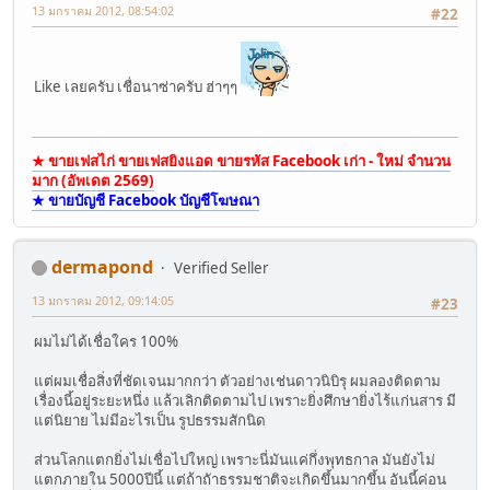
13 มกราคม 2012, 08:54:02
#22
Like เลยครับ เชื่อนาซ่าครับ ฮ่าๆๆ
★ ขายเฟสไก่ ขายเฟสยิงแอด ขายรหัส Facebook เก่า - ใหม่ จำนวน
มาก (อัพเดต 2569)
★ ขายบัญชี Facebook บัญชีโฆษณา
dermapond
Verified Seller
13 มกราคม 2012, 09:14:05
#23
ผมไม่ได้เชื่อใคร 100%
แต่ผมเชื่อสิ่งที่ชัดเจนมากกว่า ตัวอย่างเช่นดาวนิบิรุ ผมลองติดตาม
เรื่องนี้อยู่ระยะหนึ่ง แล้วเลิกติดตามไป เพราะยิ่งศึกษายิ่งไร้แก่นสาร มี
แต่นิยาย ไม่มีอะไรเป็น รูปธรรมสักนิด
ส่วนโลกแตกยิ่งไม่เชื่อไปใหญ่ เพราะนี่มันแค่กึ่งพุทธกาล มันยังไม่
แตกภายใน 5000ปีนี้ แต่ถ้าถัาธรรมชาติจะเกิดขึ้นมากขึ้น อันนี้ค่อน