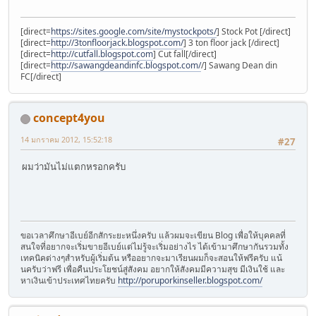
[direct=
https://sites.google.com/site/mystockpots/
] Stock Pot [/direct]
[direct=
http://3tonfloorjack.blogspot.com/
] 3 ton floor jack [/direct]
[direct=
http://cutfall.blogspot.com
] Cut fall[/direct]
[direct=
http://sawangdeandinfc.blogspot.com/
/] Sawang Dean din
FC[/direct]
concept4you
14 มกราคม 2012, 15:52:18
#27
ผมว่ามันไม่แตกหรอกครับ
ขอเวลาศึกษาอีเบย์อีกสักระยะหนึ่งครับ แล้วผมจะเขียน Blog เพื่อให้บุคคลที่
สนใจที่อยากจะเริ่มขายอีเบย์แต่ไม่รู้จะเริ่มอย่างไร ได้เข้ามาศึกษากันรวมทั้ง
เทคนิคต่างๆสำหรับผู้เริ่มต้น หรืออยากจะมาเรียนผมก็จะสอนให้ฟรีครับ แน้
นครับว่าฟรี เพื่อคืนประโยชน์สู่สังคม อยากให้สังคมมีความสุข มีเงินใช้ และ
หาเงินเข้าประเทศไทยครับ
http://poruporkinseller.blogspot.com/