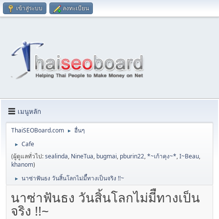
เข้าสู่ระบบ
ลงทะเบียน
เมนูหลัก
ThaiSEOBoard.com
อื่นๆ
►
Cafe
►
(ผู้ดูแลทั่วไป:
sealinda
,
NineTua
,
bugmai
,
pburin22
,
*~เก้าคุง~*
,
I~Beau
,
khanom
)
นาซ่าฟันธง วันสิ้นโลกไม่มีืทางเป็นจริง !!~
►
นาซ่าฟันธง วันสิ้นโลกไม่มีืทางเป็น
จริง !!~