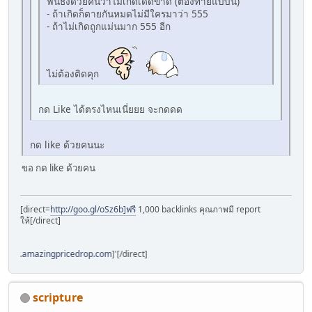
ฟันธงด้วยคนว่าไม่เกิดเด็ดขาด (ต้องทายแบบนี้)
- ถ้าเกิดก็ตายกันหมดไม่มีใครมาว่า 555
- ถ้าไม่เกิดถูกแม่นมาก 555 อีก
ไม่ต้องติดคุก
กด Like ได้ตรงไหนเนี่ยยย จะกดดด
กด like ด้วยคนนะ
ขอ กด like ด้วยคน
[direct=
http://goo.gl/oSz6b]ฟรี
1,000 backlinks คุณภาพมี report
ให้[/direct]
ww.amazingpricedrop.com
]'[/direct]
scripture