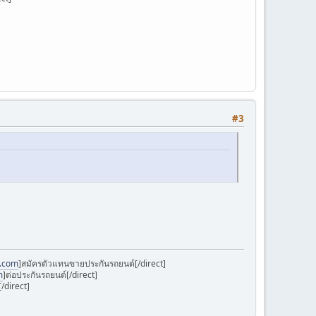
#3
k.com
]สมัครตัวแทนขายประกันรถยนต์[/direct]
m
]ต่อประกันรถยนต์[/direct]
/direct]