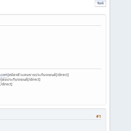
พิมพ์
k.com
]สมัครตัวแทนขายประกันรถยนต์[/direct]
m
]ต่อประกันรถยนต์[/direct]
/direct]
#1