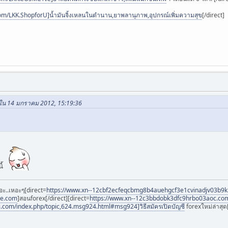
om/LKK.ShopforU]น้ำมันจิ้งเหลนในตำนาน,ยาพลานุภาพ,อุปกรณ์เพิ่มความสุข
[/direct]
~ ใน 14 มกราคม 2012, 15:19:36
นี้
อะ..เหอะๆ[direct=
https://www.xn--12cbf2ecfeqcbmg8b4auehgcf3e1cvinadjv03b9
ee.com
]สอนforex[/direct][direct=
https://www.xn--12c3bbdobk3dfc9hrbo03aoc.co
i.com/index.php/topic,624.msg924.html#msg924]วิธีสมัครเปิดบัญชี
forexใหม่ล่าสุด[