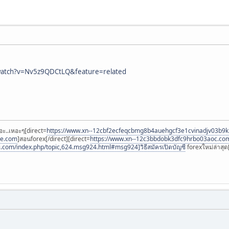
watch?v=Nv5z9QDCtLQ&feature=related
อะ..เหอะๆ[direct=
https://www.xn--12cbf2ecfeqcbmg8b4auehgcf3e1cvinadjv03b9
ee.com
]สอนforex[/direct][direct=
https://www.xn--12c3bbdobk3dfc9hrbo03aoc.co
i.com/index.php/topic,624.msg924.html#msg924]วิธีสมัครเปิดบัญชี
forexใหม่ล่าสุด[