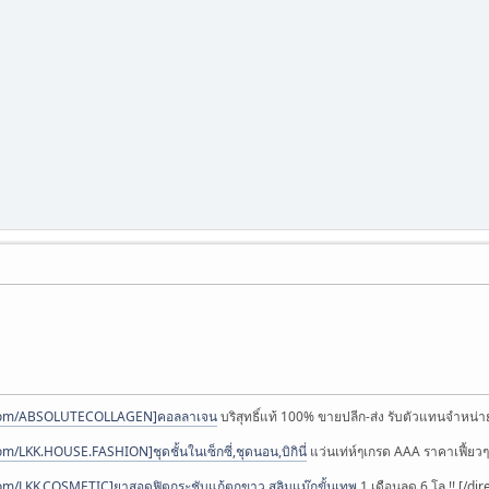
.com/ABSOLUTECOLLAGEN]คอลลาเจน
บริสุทธิ์แท้ 100% ขายปลีก-ส่ง รับตัวแทนจำหน่าย
m/LKK.HOUSE.FASHION]ชุดชั้นในเซ็กซี่,ชุดนอน,บิกินี่
แว่นเท่ห์ๆเกรด AAA ราคาเฟี้ยวๆ
om/LKK.COSMETIC]ยาสอดฟิตกระชับแก้ตกขาว,สลิมแม๊กขั้นเทพ
1 เดือนลด 6 โล !! [/dir