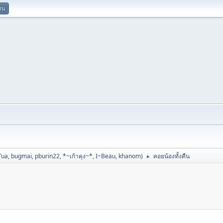
ยน
Tua
,
bugmai
,
pburin22
,
*~เก้าคุง~*
,
I~Beau
,
khanom
)
คอยน้องทั้งคืน
►