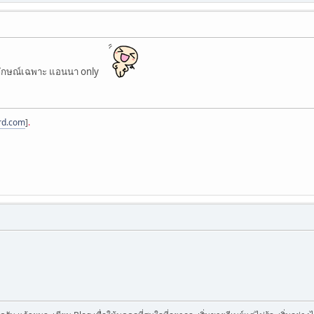
ักษณ์เฉพาะ แอนนา only
rd.com
]
.