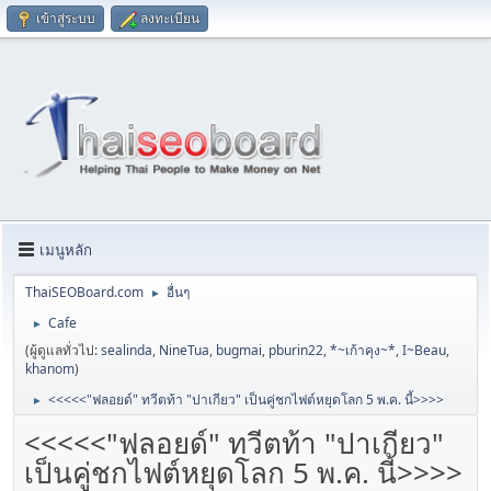
เข้าสู่ระบบ
ลงทะเบียน
เมนูหลัก
ThaiSEOBoard.com
อื่นๆ
►
Cafe
►
(ผู้ดูแลทั่วไป:
sealinda
,
NineTua
,
bugmai
,
pburin22
,
*~เก้าคุง~*
,
I~Beau
,
khanom
)
<<<<<"ฟลอยด์" ทวีตท้า "ปาเกียว" เป็นคู่ชกไฟต์หยุดโลก 5 พ.ค. นี้>>>>
►
<<<<<"ฟลอยด์" ทวีตท้า "ปาเกียว"
เป็นคู่ชกไฟต์หยุดโลก 5 พ.ค. นี้>>>>