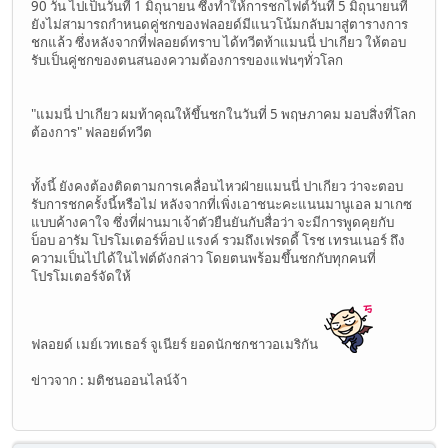
90 วัน ไปเป็นวันที่ 1 มิถุนายน ซึ่งทำให้การชกไฟต์วันที่ 5 มิถุนายนที่
ยังไม่สามารถกำหนดคู่ชกของฟลอยด์มีแนวโน้มกลับมาสู่ตารางการ
ชกแล้ว ซึ่งหลังจากที่ฟลอยด์ทราบ ได้ทวีตท้าแมนนี่ ปาเกียว ให้ตอบ
รับเป็นคู่ชกของตนสนองความต้องการของแฟนๆทั่วโลก
"แมมนี่ ปาเกียว ผมท้าคุณให้ขึ้นชกในวันที่ 5 พฤษภาคม มอบสิ่งที่โลก
ต้องการ" ฟลอยด์ทวีต
ทั้งนี้ ยังคงต้องติดตามการเคลื่อนไหวฝ่ายแมนนี่ ปาเกียว ว่าจะตอบ
รับการชกครั้งนี้หรือไม่ หลังจากที่เพิ่งเอาชนะคะแนนมานูเอล มาเกซ
แบบค้างคาใจ ซึ่งที่ผ่านมาเจ้าตัวยืนยันกับสื่อว่า จะมีการพูดคุยกับ
บ็อบ อารัม โปรโมเตอร์ท็อป แรงค์ รวมถึงเฟรดดี้ โรช เทรนเนอร์ ถึง
ความเป็นไปได้ในไฟต์ดังกล่าว โดยตนพร้อมขึ้นชกกับทุกคนที่
โปรโมเตอร์จัดให้
ฟลอยด์ เมย์เวทเธอร์ จูเนียร์ ยอดนักชกชาวอเมริกัน
ข่าวจาก : มติชนออนไลน์จ้า