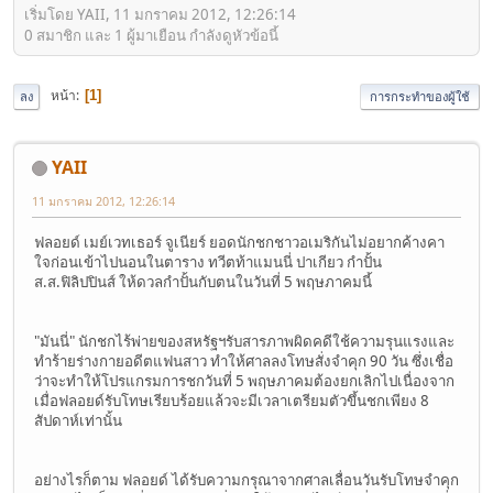
เริ่มโดย YAII, 11 มกราคม 2012, 12:26:14
0 สมาชิก และ 1 ผู้มาเยือน กำลังดูหัวข้อนี้
หน้า
1
ลง
การกระทำของผู้ใช้
YAII
11 มกราคม 2012, 12:26:14
ฟลอยด์ เมย์เวทเธอร์ จูเนียร์ ยอดนักชกชาวอเมริกันไม่อยากค้างคา
ใจก่อนเข้าไปนอนในตาราง ทวีตท้าแมนนี่ ปาเกียว กำปั้น
ส.ส.ฟิลิปปินส์ ให้ดวลกำปั้นกับตนในวันที่ 5 พฤษภาคมนี้
"มันนี่" นักชกไร้พ่ายของสหรัฐฯรับสารภาพผิดคดีใช้ความรุนแรงและ
ทำร้ายร่างกายอดีตแฟนสาว ทำให้ศาลลงโทษสั่งจำคุก 90 วัน ซึ่งเชื่อ
ว่าจะทำให้โปรแกรมการชกวันที่ 5 พฤษภาคมต้องยกเลิกไปเนื่องจาก
เมื่อฟลอยด์รับโทษเรียบร้อยแล้วจะมีเวลาเตรียมตัวขึ้นชกเพียง 8
สัปดาห์เท่านั้น
อย่างไรก็ตาม ฟลอยด์ ได้รับความกรุณาจากศาลเลื่อนวันรับโทษจำคุก