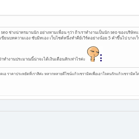
seo ช่างน่าทรมานนัก อย่างทามเพื่อน ๆว่า ถ้าเราทำงานเป็นนัก seo ของบริษัทแห่
ียนบทความเอง ซับมิทเอง เว็บไซต์หนึ่งทำคีย์เวิร์ดอย่างน้อย 5 คำขึ้นไป บางเว็
คิดว่าทำงานประมาณนี้น่าจะได้เงินเดือนสักเท่าไรค่ะ
ดเอ ราคาประหยัดที่เราสิค่ะ หลากหลายดีไซน์แก้วเซรามิคเพื่อเอาใจคนรักแก้วเซรามิคโดยเฉพ