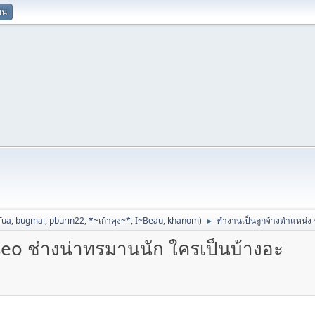
ยน
Tua
,
bugmai
,
pburin22
,
*~เก้าคุง~*
,
I~Beau
,
khanom
)
ทำงานเป็นลูกจ้างตำแหน่ง 
►
seo ช่างน่าทรมานนัก ใครเป็นบ้างอะ