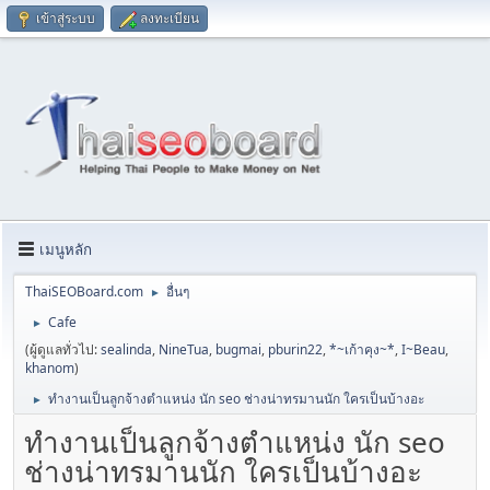
เข้าสู่ระบบ
ลงทะเบียน
เมนูหลัก
ThaiSEOBoard.com
อื่นๆ
►
Cafe
►
(ผู้ดูแลทั่วไป:
sealinda
,
NineTua
,
bugmai
,
pburin22
,
*~เก้าคุง~*
,
I~Beau
,
khanom
)
ทำงานเป็นลูกจ้างตำแหน่ง นัก seo ช่างน่าทรมานนัก ใครเป็นบ้างอะ
►
ทำงานเป็นลูกจ้างตำแหน่ง นัก seo
ช่างน่าทรมานนัก ใครเป็นบ้างอะ