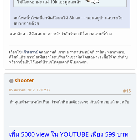
ไม่ถึงหรอกค่ะ แค่ 10k เองพูดละเส้า
ผมโพสนั้นโพสนี่อาทิดนึงผมได้ 8k ละ - - นอนอยู่บ้านสบายใจ
สบายกายด้วย
แอบอิจฉา ดีจังเลยนะค่ะ หวังว่าสักวันจะมีโอกาสแบบนี้บ้าง
เลือกใช้
แก้วเซรามิค
คุณภาพดี เกรดเอ ราคาประหยัดที่เราสิค่ะ หลากหลาย
ดีไซน์แก้วเซรามิคเพื่อเอาใจคนรักแก้วเซรามิคโดยเฉพาะจะซื้อให้คนสำคัญ
หรือว่าซื้อเก็บไว้เองที่บ้านก็ให้คุณค่าที่ดีไม่ต่างกัน
shooter
05 มกราคม 2012, 12:02:33
#15
ถ้าคุณทำงานหนักเกินกว่าหน้าที่คุณต้องเจรจากับเจ้านายแล้วล่ะครับ
เพิ่ม 5000 view ใน YOUTUBE เพียง 599 บาท