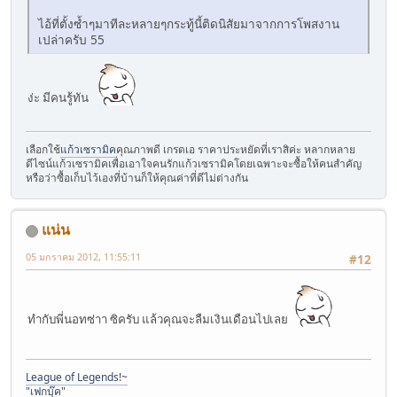
ไอ้ที่ตั้งซ้ำๆมาทีละหลายๆกระทู้นี้ติดนิสัยมาจากการโพสงาน
เปล่าครับ 55
ง่ะ มีคนรู้ทัน
เลือกใช้
แก้วเซรามิค
คุณภาพดี เกรดเอ ราคาประหยัดที่เราสิค่ะ หลากหลาย
ดีไซน์แก้วเซรามิคเพื่อเอาใจคนรักแก้วเซรามิคโดยเฉพาะจะซื้อให้คนสำคัญ
หรือว่าซื้อเก็บไว้เองที่บ้านก็ให้คุณค่าที่ดีไม่ต่างกัน
แน่น
05 มกราคม 2012, 11:55:11
#12
ทำกับพี่นอทซ่าา ซิครับ แล้วคุณจะลืมเงินเดือนไปเลย
League of Legends!~
"เฟกบุ๊ค"