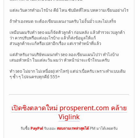
แต่ละวันควรทำอะไรบ้าง คีย์ ไหน ซับมิตที่ไหน บทความเขียนอย่างไร
ถ้าทำเองหมด จะต้องเขียนแผนงานครับ ไม่งั้นมั่ว และไม่เสร็จ
เหมือนผมรับทำ seo ผมก็จัดคิวลูกค้า ก่อนหลัง แล้วสำรวจเวบลูกค้า
ว่า ควรปรับหรือแต่งอะไรบ้าง แล้วก็ส่งข้อมูลให้แก้
ส่วนลูกค้าจะแก้หรือเปล่าอีกเรื่อง แต่เราทำหน้าที่แล้ว
แต่สำหรับงานบริษัทแผนกทำ seo ลองเขียนแผนไปว่า ทำไงบ้าง
เสนอหัวหน้า ในแต่ละวัน ผมว่า หัวหน้าน่าจะเข้าใจนะครับ
ทำ seo ไม่ยาก ไม่เหนื่อย(เท่าไหร่) แต่น่าเบื่อครับ เพราะทำแบบเดิม
ๆ ซ้ำ ๆ ไปจนครบทุกคีย์ 555+
เปิดซิงตลาดใหม่ prosperent.com คล้าย
Viglink
รับซื้อ
PayPal
รับเยอะ
สอบถามเรทล่าสุดได้
PM มาได้เลยตรับ