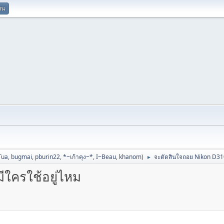
ยน
Tua
,
bugmai
,
pburin22
,
*~เก้าคุง~*
,
I~Beau
,
khanom
)
จะตัดสินใจถอย Nikon D310
►
ใครใช้อยู่ไหม