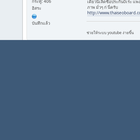
กระทู้: 406
เดี๋ยวนี้เลิดซื้อประกัน0เร่ะ แ
ภาพ มั่วๆ ก่ นี่ครับ
อิสระ
http://www.thaiseoboard.
บันทึกแล้ว
ช่วยให้ระบบ youtube ง่ายขึ้น
cs2553
05 มกราคม 2012, 02:21:35
Verified Seller
อ้างถึงจาก: zx1000rr ใน 
D90 +เลน
หัวหน้าแก๊งเสียว
20000 ครับ
กระทู้: 1,230
ซื้อมาจาคนรู้จักกัน
ไม่ผิดหวังคับ
บันทึกแล้ว
ถ้าซ่อม ก่ ไปร้านช่างดำคร
เดี๋ยวนี้เลิดซื้อประกัน0เร่ะ
ภาพ มั่วๆ ก่ นี่ครับ
http://www.thaiseoboa
โอ้วรูปภาพสวยงาม พลุสวยมา