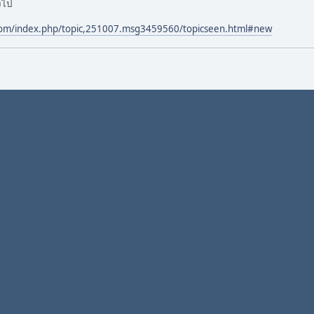
พงไป
com/index.php/topic,251007.msg3459560/topicseen.html#new
02 มกราคม 2012, 09:24:03
ับ
 แพงไป
rd.com/index.php/topic,251007.msg3459560/topicseen.html#new
กครับ