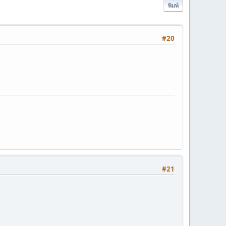
พิมพ์
#20
#21