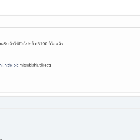
รับ ถ้าใช้กึ่งโปร ก็ d5100 ก็โอแล้ว
i.in.th/]plc
mitsubishi[/direct]