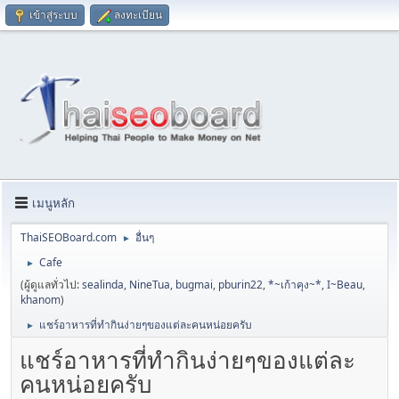
เข้าสู่ระบบ
ลงทะเบียน
เมนูหลัก
ThaiSEOBoard.com
อื่นๆ
►
Cafe
►
(ผู้ดูแลทั่วไป:
sealinda
,
NineTua
,
bugmai
,
pburin22
,
*~เก้าคุง~*
,
I~Beau
,
khanom
)
แชร์อาหารที่ทำกินง่ายๆของแต่ละคนหน่อยครับ
►
แชร์อาหารที่ทำกินง่ายๆของแต่ละ
คนหน่อยครับ