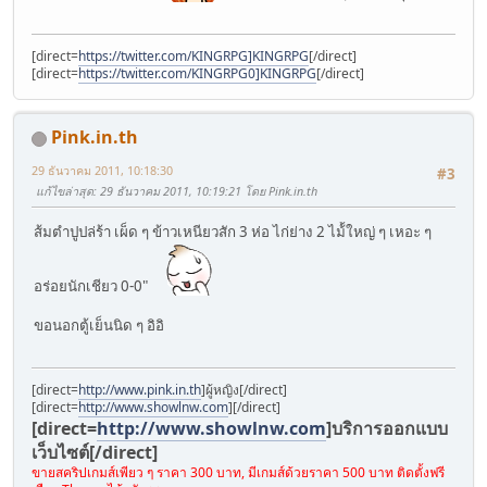
[direct=
https://twitter.com/KINGRPG]KINGRPG
[/direct]
[direct=
https://twitter.com/KINGRPG0]KINGRPG
[/direct]
Pink.in.th
29 ธันวาคม 2011, 10:18:30
#3
แก้ไขล่าสุด
: 29 ธันวาคม 2011, 10:19:21 โดย Pink.in.th
ส้มตำปูปล่ร้า เผ็ด ๆ ข้าวเหนียวสัก 3 ห่อ ไก่ย่าง 2 ไม้้ใหญ่ ๆ เหอะ ๆ
อร่อยนักเชียว 0-0"
ขอนอกตู้เย็นนิด ๆ อิอิ
[direct=
http://www.pink.in.th
]ผู้หญิง[/direct]
[direct=
http://www.showlnw.com
]
[/direct]
[direct=
http://www.showlnw.com
]บริการออกแบบ
เว็บไซต์[/direct]
ขายสคริปเกมส์เพียว ๆ ราคา 300 บาท, มีเกมส์ด้วยราคา 500 บาท ติดตั้งฟรี