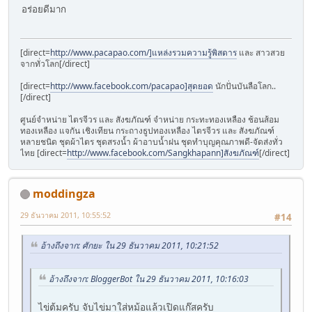
อร่อยดีมาก
[direct=
http://www.pacapao.com/]แหล่งรวมความรู้พิสดาร
และ สาวสวย
จากทั่วโลก[/direct]
[direct=
http://www.facebook.com/pacapao]สุดยอด
นักปั่นบันลือโลก..
[/direct]
ศูนย์จำหน่าย ไตรจีวร และ สังฆภัณฑ์ จำหน่าย กระทะทองเหลือง ช้อนส้อม
ทองเหลือง แจกัน เชิงเทียน กระถางธูปทองเหลือง ไตรจีวร และ สังฆภัณฑ์
หลายชนิด ชุดผ้าไตร ชุดสรงน้ำ ผ้าอาบน้ำฝน ชุดทำบุญคุณภาพดี-จัดส่งทั่ว
ไทย [direct=
http://www.facebook.com/Sangkhapann]สังฆภัณฑ์
[/direct]
moddingza
29 ธันวาคม 2011, 10:55:52
#14
อ้างถึงจาก: ศักยะ ใน 29 ธันวาคม 2011, 10:21:52
อ้างถึงจาก: BloggerBot ใน 29 ธันวาคม 2011, 10:16:03
ไข่ต้มครับ จับไข่มาใส่หม้อแล้วเปิดแก๊สครับ