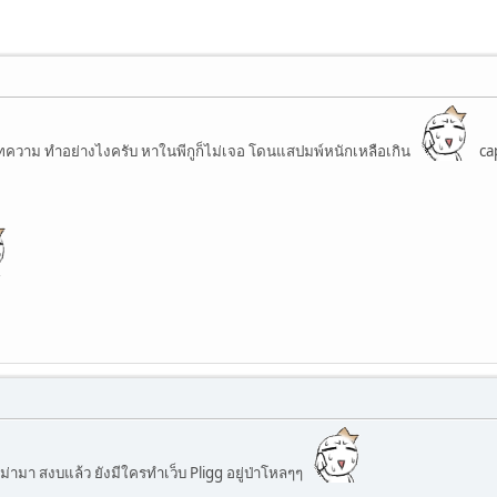
บทความ ทำอย่างไงครับ หาในพีกูก็ไม่เจอ โดนแสปมพ์หนักเหลือเกิน
cap
ม่ามา สงบแล้ว ยังมีใครทำเว็บ Pligg อยู่ป่าโหลๆๆ