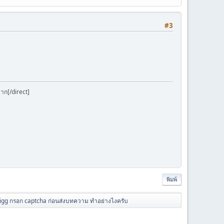
#3
าก[/direct]
พิมพ์
ligg กรอก captcha ก่อนส่งบทความ ทำอย่างไงครับ