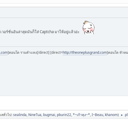
วอร์ชั่นอันล่าสุดมันก็ใส่ Captcha มาให้อยู่แล้วอ่ะ
d.com
]คอนโด รามคำแหง[/direct] [direct=
http://theoneplusgrand.com
]คอนโด หัวหม
ูแลทั่วไป:
sealinda
,
NineTua
,
bugmai
,
pburin22
,
*~เก้าคุง~*
,
I~Beau
,
khanom
)
p
►