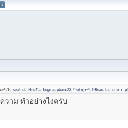
ยน
ูแลทั่วไป:
sealinda
,
NineTua
,
bugmai
,
pburin22
,
*~เก้าคุง~*
,
I~Beau
,
khanom
)
p
►
ทความ ทำอย่างไงครับ