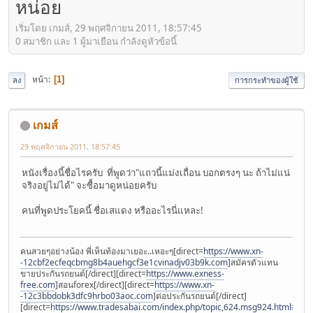
หน่อย
เริ่มโดย เกมส์, 29 พฤศจิกายน 2011, 18:57:45
0 สมาชิก และ 1 ผู้มาเยือน กำลังดูหัวข้อนี้
หน้า
1
ลง
การกระทำของผู้ใช้
เกมส์
29 พฤศจิกายน 2011, 18:57:45
หนังเรื่องนี้ชื่อไรครับ ที่พูดว่า"แถวนี้แม่งเถื่อน บอกตรงๆ นะ ถ้าไม่แน่
จริงอยู่ไม่ได้" จะซื้อมาดูหน่อยครับ
คนที่พูดประโยคนี้ ชื่อเสแดง หรืออะไรนี่แหละ!
คนสวยๆอย่างน้อง พี่เห็นท้องมาเยอะ..เหอะๆ[direct=
https://www.xn-
-12cbf2ecfeqcbmg8b4auehgcf3e1cvinadjv03b9k.com
]สมัครตัวแทน
ขายประกันรถยนต์[/direct][direct=
https://www.exness-
free.com
]สอนforex[/direct][direct=
https://www.xn-
-12c3bbdobk3dfc9hrbo03aoc.com
]ต่อประกันรถยนต์[/direct]
[direct=
https://www.tradesabai.com/index.php/topic,624.msg924.html#msg9