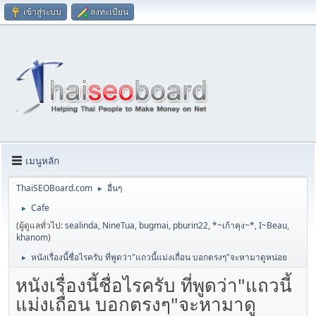
เข้าสู่ระบบ
ลงทะเบียน
เมนูหลัก
ThaiSEOBoard.com
อื่นๆ
►
Cafe
►
(ผู้ดูแลทั่วไป:
sealinda
,
NineTua
,
bugmai
,
pburin22
,
*~เก้าคุง~*
,
I~Beau
,
khanom
)
หนังเรื่องนี้ชื่อไรครับ ที่พูดว่า"แถวนี้แม่งเถื่อน บอกตรงๆ"จะหามาดูหน่อย
►
หนังเรื่องนี้ชื่อไรครับ ที่พูดว่า"แถวนี้
แม่งเถื่อน บอกตรงๆ"จะหามาดู