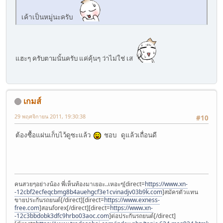
เค้าเป็นหมู่นะครับ
แฮะๆ ครับตามนั้นครับ แค่คุ้นๆ ว่าไม่ใช่ เส
เกมส์
29 พฤศจิกายน 2011, 19:30:38
#10
ต้องซื้อแผ่นเก็บไว้ดูซะแล้ว
ชอบ ดูแล้วเถื่อนดี
คนสวยๆอย่างน้อง พี่เห็นท้องมาเยอะ..เหอะๆ[direct=
https://www.xn-
-12cbf2ecfeqcbmg8b4auehgcf3e1cvinadjv03b9k.com
]สมัครตัวแทน
ขายประกันรถยนต์[/direct][direct=
https://www.exness-
free.com
]สอนforex[/direct][direct=
https://www.xn-
-12c3bbdobk3dfc9hrbo03aoc.com
]ต่อประกันรถยนต์[/direct]