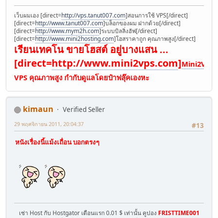
เว็บผมเอง [direct=
http://vps.tanut007.com
]สอนการใช้ VPS[/direct]
[direct=
http://www.tanut007.com
]บล็อกของผม ฝากด้วย[/direct]
[direct=
http://www.mym2h.com
]ระบบบิลลิ่งฮัฟ[/direct]
[direct=
http://www.mini2hosting.com
]โฮสราคาถูก คุณภาพสูง[/direct]
เรียนเทคโน ขายโฮสต์ อยู่บางแสน ...
[direct=
http://www.mini2vps.com
]
Mini2VPS
VPS คุณภาพสูง กำกับดูแลโดยป๋าฟลุ๊คเองหะ
kimaun
Verified Seller
29 พฤศจิกายน 2011, 20:04:37
#13
หนังเรื่องนี้แม้งเถื่อน บอกตรงๆ
เช่า Host กับ Hostgator เดือนแรก 0.01 $ เท่านั้น คูปอง
FRISTTIME001