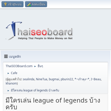
เข้าสู่ระบบ
ลงทะเบียน
เมนูหลัก
ThaiSEOBoard.com
อื่นๆ
►
Cafe
►
(ผู้ดูแลทั่วไป:
sealinda
,
NineTua
,
bugmai
,
pburin22
,
*~เก้าคุง~*
,
I~Beau
,
khanom
)
มีใครเล่น league of legends บ้างครับ
►
มีใครเล่น league of legends บ้าง
ครับ