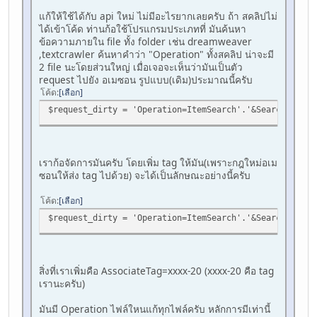
แก้ให้ใช้ได้กับ api ใหม่ ไม่มีอะไรยากเลยครับ ถ้า สคลิปไม่
ได้เข้าโค้ด ท่านก้อใช้โปรแกรมประเภทที่ มันค้นหา
ข้อความภายใน file ทั้ง folder เช่น dreamweaver
,textcrawler ค้นหาคำว่า "Operation" ทั้งสคลิป น่าจะมี
2 file นะโดยส่วนใหญ่ เมื่อเจอจะเห็นว่ามันเป็นตัว
request ไปยัง อเมซอน รูปแบบ(เดิม)ประมาณนี้ครับ
โค้ด
เลือก
$request_dirty = 'Operation=ItemSearch'.'&SearchIndex=
เราก้อจัดการมันครับ โดยเพิ่ม tag ให้มัน(เพราะกฎใหม่อเม
ซอนให้ส่ง tag ไปด้วย) จะได้เป็นลักษณะอย่างนี้ครับ
โค้ด
เลือก
$request_dirty = 'Operation=ItemSearch'.'&SearchIndex=
สิ่งที่เราเพิ่มคือ AssociateTag=xxxx-20 (xxxx-20 คือ tag
เรานะครับ)
มันมี Operation ไฟล์ใหนแก้ทุกไฟล์ครับ หลักการมีเท่านี้