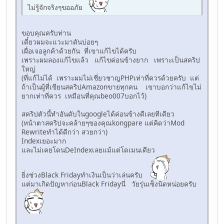
ไม่รู้จักจริงๆขออภัย
ขอบคุณครับท่าน
เดี๋ยวผมจะแวะมาดันบ่อยๆ
เผื่อเจอลูกค้าด้วยกัน ที่เขาแก้ไขได้ครับ
เพราะผมลองแก้ไขแล้ว แก้ไขค่อนข้างยาก เพราะเป็นสคริป
ใหญ่
(ที่แก้ไม่ได้ เพราะผมไม่เชี่ยวชาญPHPเท่าที่ควรด้วยครับ แต่
ถ้าเป็นผู้ที่เขียนสคริปAmazonขายทุกคน เขาบอกว่าแก้ไขไม่
ยากเท่าที่ควร เหมือนที่คุณbeo007บอกไว้)
สคริปตัวนี้ทำอันดับในgoogleได้ค่อนข้างดีเลยทีเดียว
(หน้าตาสคริปจะคล้ายๆของคุณkongpare แต่คิดว่าMod
Rewriteทำได้ดีกว่า สวยกว่า)
Indexเยอะมาก
และไม่เคยโดนDeIndexเลยแม้แต่โดเมนเดียว
ยิ่งช่วงBlack Fridayทำเงินเป็นว่าเล่นครับ
แต่มาเกิดปัญหาก่อนBlack Fridayนี่ วัยรุ่นเซ็งนิดหน่อยครับ