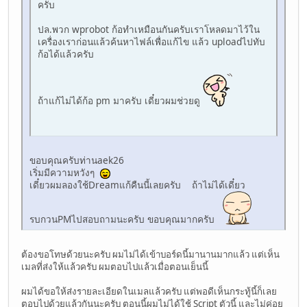
ครับ
ปล.พวก wprobot ก้อทำเหมือนกันครับเราโหลดมาไว้ใน
เครื่องเราก่อนแล้วค้นหาไฟล์เพื่อแก้ไข แล้ว uploadไปทับ
ก้อได้แล้วครับ
ถ้าแก้ไม่ได้ก้อ pm มาครับ เดี๋ยวผมช่วยดู
ขอบคุณครับท่านaek26
เริ่มมีความหวังๆ
เดี๋ยวผมลองใช้Dreamแก้คืนนี้เลยครับ ถ้าไม่ได้เดี๋ยว
รบกวนPMไปสอบถามนะครับ ขอบคุณมากครับ
ต้องขอโทษด้วยนะครับ ผมไม่ได้เข้าบอร์ดนี้มานานมากแล้ว แต่เห็น
เมลที่ส่งให้แล้วครับ ผมตอบไปแล้วเมื่อตอนเย็นนี้
ผมได้ขอให้ส่งรายละเอียดในเมลแล้วครับ แต่พอดีเห็นกระทู้นี้ก็เลย
ตอบไปด้วยแล้วกันนะครับ ตอนนี้ผมไม่ได้ใช้ Script ตัวนี้ และไม่ค่อย