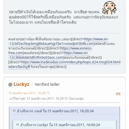
ปลายปีทำเงินได้เยอะเหมือนกันนะครับ น่าเสียดายแทน
คุณbeo007ก็ใช้สคริปนี้เหมือนกันครับ แต่แกบอกว่าปัจจุบันของแก
โมไปเยอะมาก แทบไม่เหลือเค้าโครงเดิม
คนสวยๆอย่างน้อง พี่เห็นท้องมาเยอะ..เหอะๆ[direct=
https://www.xn-
-12cbf2ecfeqcbmg8b4auehgcf3e1cvinadjv03b9k.com
]สมัครตัวแทน
ขายประกันรถยนต์[/direct][direct=
https://www.exness-
free.com
]สอนforex[/direct][direct=
https://www.xn-
-12c3bbdobk3dfc9hrbo03aoc.com
]ต่อประกันรถยนต์[/direct]
[direct=
https://www.tradesabai.com/index.php/topic,624.msg924.html#msg9
สมัครเปิดบัญชี
forexใหม่ล่าสุด[/direct]
Luckyz
Verified Seller
15 พฤศจิกายน 2011, 16:28:13
#8
แก้ไขล่าสุด
: 15 พฤศจิกายน 2011, 16:29:15 โดย Luckyz
อ้างถึงจาก: เกมส์ ใน 15 พฤศจิกายน 2011, 16:20:34
อ้างถึงจาก: Luckyz ใน 15 พฤศจิกายน 2011, 16:06:24