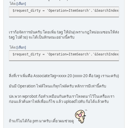
โค้ด
เลือก
$request_dirty = 'Operation=ItemSearch'.'&SearchIndex='.$
เราก้อจัดการมันครับ โดยเพิ่ม tag ให้มัน(เพราะกฎใหม่อเมซอนให้ส่ง
tag ไปด้วย) จะได้เป็นลักษณะอย่างนี้ครับ
โค้ด
เลือก
$request_dirty = 'Operation=ItemSearch'.'&SearchIndex='.$
สิ่งที่เราเพิ่มคือ AssociateTag=xxxx-20 (xxxx-20 คือ tag เรานะครับ)
มันมี Operation ไฟล์ใหนแก้ทุกไฟล์ครับ หลักการมีเท่านี้ครับ
ปล.พวก wprobot ก้อทำเหมือนกันครับเราโหลดมาไว้ในเครื่องเรา
ก่อนแล้วค้นหาไฟล์เพื่อแก้ไข แล้ว uploadไปทับ ก้อได้แล้วครับ
ถ้าแก้ไม่ได้ก้อ pm มาครับ เดี๋ยวผมช่วยดู