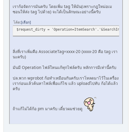
เราก้อจัดการมันครับ โดยเพิ่ม tag ให้มัน(เพราะกฎใหม่อเม
ซอนให้ส่ง tag ไปด้วย) จะได้เป็นลักษณะอย่างนี้ครับ
โค้ด
เลือก
$request_dirty = 'Operation=ItemSearch'.'&SearchIndex='.
สิ่งที่เราเพิ่มคือ AssociateTag=xxxx-20 (xxxx-20 คือ tag เรา
นะครับ)
มันมี Operation ไฟล์ใหนแก้ทุกไฟล์ครับ หลักการมีเท่านี้ครับ
ปล.พวก wprobot ก้อทำเหมือนกันครับเราโหลดมาไว้ในเครื่อง
เราก่อนแล้วค้นหาไฟล์เพื่อแก้ไข แล้ว uploadไปทับ ก้อได้แล้ว
ครับ
ถ้าแก้ไม่ได้ก้อ pm มาครับ เดี๋ยวผมช่วยดู