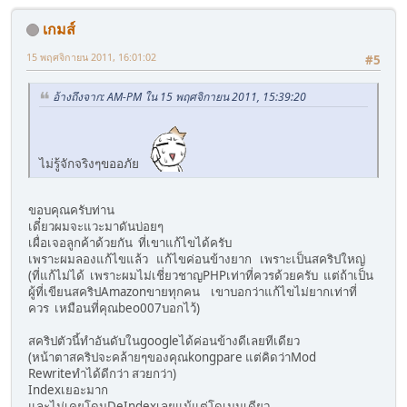
เกมส์
15 พฤศจิกายน 2011, 16:01:02
#5
อ้างถึงจาก: AM-PM ใน 15 พฤศจิกายน 2011, 15:39:20
ไม่รู้จักจริงๆขออภัย
ขอบคุณครับท่าน
เดี๋ยวผมจะแวะมาดันบ่อยๆ
เผื่อเจอลูกค้าด้วยกัน ที่เขาแก้ไขได้ครับ
เพราะผมลองแก้ไขแล้ว แก้ไขค่อนข้างยาก เพราะเป็นสคริปใหญ่
(ที่แก้ไม่ได้ เพราะผมไม่เชี่ยวชาญPHPเท่าที่ควรด้วยครับ แต่ถ้าเป็น
ผู้ที่เขียนสคริปAmazonขายทุกคน เขาบอกว่าแก้ไขไม่ยากเท่าที่
ควร เหมือนที่คุณbeo007บอกไว้)
สคริปตัวนี้ทำอันดับในgoogleได้ค่อนข้างดีเลยทีเดียว
(หน้าตาสคริปจะคล้ายๆของคุณkongpare แต่คิดว่าMod
Rewriteทำได้ดีกว่า สวยกว่า)
Indexเยอะมาก
และไม่เคยโดนDeIndexเลยแม้แต่โดเมนเดียว