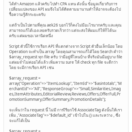
ได้ทำ Amazon แล้วครับ ไปทำ CPA แทน ดังนั้น ข้อมูลเกี่ยวกับการ
เปลี่ยนแปลงของ API ผมจึงไม่ได้ติดตามมานานทำให้อาจจะต้องไป
รื้อความรู้สักระยะครับ
แต่ถ้าเป็นไปตามที่คุณ aek26 บอกไว้ก็คงไม่มีอะไรมากครับ และคุณ
สามารถแก้ได้เองเลยครับรวดเร็วกว่า แต่จะส่งให้ผมแก้ให้ก็ได้นะ
ครับ แต่ผมขอเวลานิดหนึ่ง
Script ตัวนี้ใช้การเรียก API ที่แตกต่างจาก Script ตัวอื่นเล็กน้อย โดย
Operation จะทำเป็น array โดยคุณสามารถแก้ได้โดย Search คำว่า
$array_request ทุก file ครับ ว่ามีอยู่ที่ไหนบ้าง ที่จริงมันมีอยู่บาง file
แต่ผมจำไม่ค่อยได้แล้ว เพิ่มความ sure ให้ check ทุก file จะดีกว่า
โดย จะมีการเรียก API เช่น
$array_request =
array("Operation"=>"ItemLookup","ItemId"=>"$asintotals","M
erchantId"=>"All","ResponseGroup"=>"Small,Similarities,Imag
es,ItemAttributes,EditorialReview,Reviews,Offers,OfferFull,Pr
omotionSummary,OfferSummary,PromotionDetails");
จะเห็นว่าใน request นี้ ไม่มี การเีรียกใช้ AssociateTag ดังนั้นให้เรา
เพิ่ม ,"AssociateTag"=>"$default_id" เข้าไปใน () และระหว่าง , ซึ่ง
จะแก้ได้เป็น
$array_request =