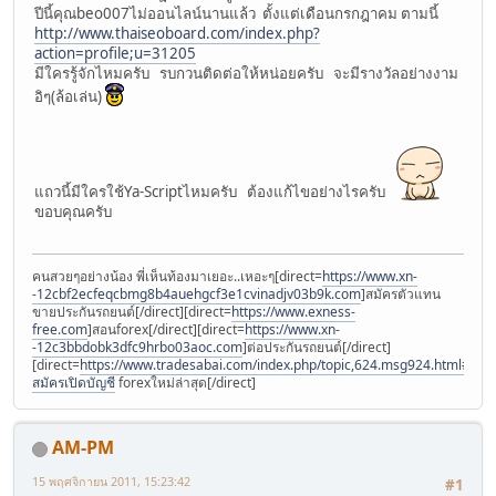
ปีนี้คุณbeo007ไม่ออนไลน์นานแล้ว ตั้งแต่เดือนกรกฎาคม ตามนี้
http://www.thaiseoboard.com/index.php?
action=profile;u=31205
มีใครรู้จักไหมครับ รบกวนติดต่อให้หน่อยครับ จะมีรางวัลอย่างงาม
อิๆ(ล้อเล่น)
แถวนี้มีใครใช้Ya-Scriptไหมครับ ต้องแก้ไขอย่างไรครับ
ขอบคุณครับ
คนสวยๆอย่างน้อง พี่เห็นท้องมาเยอะ..เหอะๆ[direct=
https://www.xn-
-12cbf2ecfeqcbmg8b4auehgcf3e1cvinadjv03b9k.com
]สมัครตัวแทน
ขายประกันรถยนต์[/direct][direct=
https://www.exness-
free.com
]สอนforex[/direct][direct=
https://www.xn-
-12c3bbdobk3dfc9hrbo03aoc.com
]ต่อประกันรถยนต์[/direct]
[direct=
https://www.tradesabai.com/index.php/topic,624.msg924.html#msg9
สมัครเปิดบัญชี
forexใหม่ล่าสุด[/direct]
AM-PM
15 พฤศจิกายน 2011, 15:23:42
#1