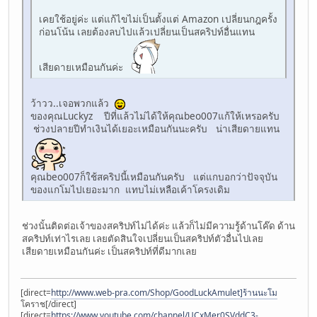
เคยใช้อยู่ค่ะ แต่แก้ไขไม่เป็นตั้งแต่ Amazon เปลี่ยนกฎครั้ง
ก่อนโน้น เลยต้องลบไปแล้วเปลี่ยนเป็นสคริปท์อื่นแทน
เสียดายเหมือนกันค่ะ
ว้าวว..เจอพวกแล้ว
ของคุณLuckyz ปีที่แล้วไม่ได้ให้คุณbeo007แก้ให้เหรอครับ
ช่วงปลายปีทำเงินได้เยอะเหมือนกันนะครับ น่าเสียดายแทน
คุณbeo007ก็ใช้สคริปนี้เหมือนกันครับ แต่แกบอกว่าปัจจุบัน
ของแกโมไปเยอะมาก แทบไม่เหลือเค้าโครงเดิม
ช่วงนั้นติดต่อเจ้าของสคริปท์ไม่ได้ค่ะ แล้วก็ไม่มีความรู้ด้านโค๊ด ด้าน
สคริปท์เท่าไรเลย เลยตัดสินใจเปลี่ยนเป็นสคริปท์ตัวอื่นไปเลย
เสียดายเหมือนกันค่ะ เป็นสคริปท์ที่ดีมากเลย
[direct=
http://www.web-pra.com/Shop/GoodLuckAmulet]ร้านนะโม
โคราช[/direct]
[direct=
https://www.youtube.com/channel/UCxMer0SVddC3-