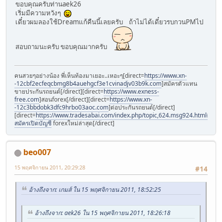
ขอบคุณครับท่านaek26
เริ่มมีความหวังๆ
เดี๋ยวผมลองใช้Dreamแก้คืนนี้เลยครับ ถ้าไม่ได้เดี๋ยวรบกวนPMไป
สอบถามนะครับ ขอบคุณมากครับ
คนสวยๆอย่างน้อง พี่เห็นท้องมาเยอะ..เหอะๆ[direct=
https://www.xn-
-12cbf2ecfeqcbmg8b4auehgcf3e1cvinadjv03b9k.com
]สมัครตัวแทน
ขายประกันรถยนต์[/direct][direct=
https://www.exness-
free.com
]สอนforex[/direct][direct=
https://www.xn-
-12c3bbdobk3dfc9hrbo03aoc.com
]ต่อประกันรถยนต์[/direct]
[direct=
https://www.tradesabai.com/index.php/topic,624.msg924.html#msg9
สมัครเปิดบัญชี
forexใหม่ล่าสุด[/direct]
beo007
15 พฤศจิกายน 2011, 20:29:28
#14
อ้างถึงจาก: เกมส์ ใน 15 พฤศจิกายน 2011, 18:52:25
อ้างถึงจาก: aek26 ใน 15 พฤศจิกายน 2011, 18:26:18