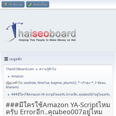
เข้าสู่ระบบ
ลงทะเบียน
เมนูหลัก
ThaiSEOBoard.com
ความรู้ทั่วไป
►
Amazon
►
(ผู้ดูแลทั่วไป:
sealinda
,
NineTua
,
bugmai
,
pburin22
,
*~เก้าคุง~*
,
I~Beau
,
khanom
)
###มีใครใช้Amazon YA-Scriptไหมครับ Errorอีก..คุณbeo007อยู่ไหมครับ
►
###มีใครใช้Amazon YA-Scriptไหม
ครับ Errorอีก..คุณbeo007อยู่ไหม