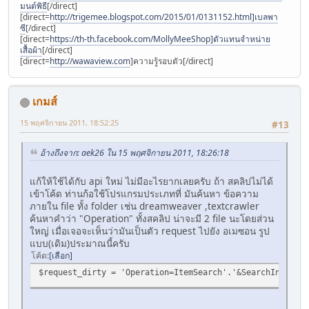
มนต์พิธี
[/direct]
[direct=
http://trigemee.blogspot.com/2015/01/0131152.html]เบลพา
ซี
[/direct]
[direct=
https://th-th.facebook.com/MollyMeeShop]ตัวแทนจําหน่าย
เสื้อผ้า
[/direct]
[direct=
http://wawaview.com
]ความรู้รอบตัว[/direct]
เกมส์
15 พฤศจิกายน 2011, 18:52:25
#13
อ้างถึงจาก: aek26 ใน 15 พฤศจิกายน 2011, 18:26:18
แก้ให้ใช้ได้กับ api ใหม่ ไม่มีอะไรยากเลยครับ ถ้า สคลิปไม่ได้
เข้าโค้ด ท่านก้อใช้โปรแกรมประเภทที่ มันค้นหา ข้อความ
ภายใน file ทั้ง folder เช่น dreamweaver ,textcrawler
ค้นหาคำว่า "Operation" ทั้งสคลิป น่าจะมี 2 file นะโดยส่วน
ใหญ่ เมื่อเจอจะเห็นว่ามันเป็นตัว request ไปยัง อเมซอน รูป
แบบ(เดิม)ประมาณนี้ครับ
โค้ด
เลือก
$request_dirty = 'Operation=ItemSearch'.'&SearchIndex='.