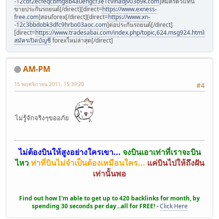
-12cbf2ecfeqcbmg8b4auehgcf3e1cvinadjv03b9k.com
]สมัครตัวแทน
ขายประกันรถยนต์[/direct][direct=
https://www.exness-
free.com
]สอนforex[/direct][direct=
https://www.xn-
-12c3bbdobk3dfc9hrbo03aoc.com
]ต่อประกันรถยนต์[/direct]
[direct=
https://www.tradesabai.com/index.php/topic,624.msg924.html#msg9
สมัครเปิดบัญชี
forexใหม่ล่าสุด[/direct]
AM-PM
15 พฤศจิกายน 2011, 15:39:20
#4
ไม่รู้จักจริงๆขออภัย
ไม่ต้องบินให้สูงอย่างใครเขา...
จงบินเอาเท่าที่เราจะบิน
ไหว
ท่าที่บินไม่จำเป็นต้องเหมือนใคร...
แค่บินไปให้ถึงฝัน
เท่านั้นพอ
Find out how I'm able to get up to 420 backlinks for month, by
spending 30 seconds per day...all for FREE!
-
Click Here