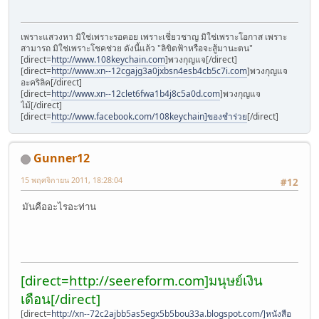
เพราะแสวงหา มิใช่เพราะรอคอย เพราะเชี่ยวชาญ มิใช่เพราะโอกาส เพราะ
สามารถ มิใช่เพราะโชคช่วย ดังนี้แล้ว "ลิขิตฟ้าหรือจะสู้มานะตน"
[direct=
http://www.108keychain.com
]พวงกุญแจ[/direct]
[direct=
http://www.xn--12cgajg3a0jxbsn4esb4cb5c7i.com
]พวงกุญแจ
อะคริลิค[/direct]
[direct=
http://www.xn--12clet6fwa1b4j8c5a0d.com
]พวงกุญแจ
ไม้[/direct]
[direct=
http://www.facebook.com/108keychain]ของชำร่วย
[/direct]
Gunner12
15 พฤศจิกายน 2011, 18:28:04
#12
มันคืออะไรอะท่าน
[direct=
http://seereform.com
]มนุษย์เงิน
เดือน[/direct]
[direct=
http://xn--72c2ajbb5as5egx5b5bou33a.blogspot.com/]หนังสือ