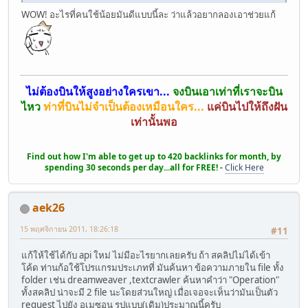
WOW! อะไรที่คนใช้น้อยมันดีแบบนี้ละ ว่าแล้วอยากลองเอาช่วยแก้
ไม่ต้องบินให้สูงอย่างใครเขา...
จงบินเอาเท่าที่เราจะบิน
ไหว
ท่าที่บินไม่จำเป็นต้องเหมือนใคร...
แค่บินไปให้ถึงฝัน
เท่านั้นพอ
Find out how I'm able to get up to 420 backlinks for month, by
spending 30 seconds per day...all for FREE!
-
Click Here
aek26
15 พฤศจิกายน 2011, 18:26:18
#11
แก้ให้ใช้ได้กับ api ใหม่ ไม่มีอะไรยากเลยครับ ถ้า สคลิปไม่ได้เข้า
โค้ด ท่านก้อใช้โปรแกรมประเภทที่ มันค้นหา ข้อความภายใน file ทั้ง
folder เช่น dreamweaver ,textcrawler ค้นหาคำว่า "Operation"
ทั้งสคลิป น่าจะมี 2 file นะโดยส่วนใหญ่ เมื่อเจอจะเห็นว่ามันเป็นตัว
request ไปยัง อเมซอน รูปแบบ(เดิม)ประมาณนี้ครับ