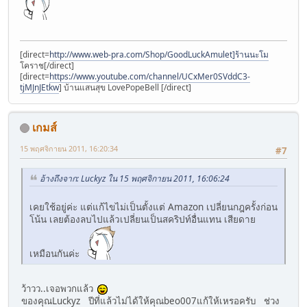
[direct=
http://www.web-pra.com/Shop/GoodLuckAmulet]ร้านนะโม
โคราช[/direct]
[direct=
https://www.youtube.com/channel/UCxMer0SVddC3-
tjMJnJEtkw
] บ้านแสนสุข LovePopeBell [/direct]
เกมส์
15 พฤศจิกายน 2011, 16:20:34
#7
อ้างถึงจาก: Luckyz ใน 15 พฤศจิกายน 2011, 16:06:24
เคยใช้อยู่ค่ะ แต่แก้ไขไม่เป็นตั้งแต่ Amazon เปลี่ยนกฎครั้งก่อน
โน้น เลยต้องลบไปแล้วเปลี่ยนเป็นสคริปท์อื่นแทน เสียดาย
เหมือนกันค่ะ
ว้าวว..เจอพวกแล้ว
ของคุณLuckyz ปีที่แล้วไม่ได้ให้คุณbeo007แก้ให้เหรอครับ ช่วง