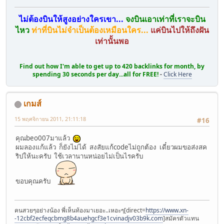
ไม่ต้องบินให้สูงอย่างใครเขา...
จงบินเอาเท่าที่เราจะบิน
ไหว
ท่าที่บินไม่จำเป็นต้องเหมือนใคร...
แค่บินไปให้ถึงฝัน
เท่านั้นพอ
Find out how I'm able to get up to 420 backlinks for month, by
spending 30 seconds per day...all for FREE!
-
Click Here
เกมส์
15 พฤศจิกายน 2011, 21:11:18
#16
คุณbeo007มาแล้ว
ผมลองแก้แล้ว ก็ยังไม่ได้ สงสัยแก้codeไม่ถูกต้อง เดี๋ยวผมขอส่งสค
ริปให้นะครับ ใช้เวลานานหน่อยไม่เป็นไรครับ
ขอบคุณครับ
คนสวยๆอย่างน้อง พี่เห็นท้องมาเยอะ..เหอะๆ[direct=
https://www.xn-
-12cbf2ecfeqcbmg8b4auehgcf3e1cvinadjv03b9k.com
]สมัครตัวแทน