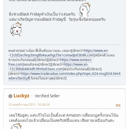
ยิ่งช่วงBlack Fridayทำเงินเป็นว่าเล่นครับ
แต่มาเกิดปัญหาก่อนBlack Fridayนี่ วัยรุ่นเซ็งนิดหน่อยครับ
คนสวยๆอย่างน้อง พี่เห็นท้องมาเยอะ..เหอะๆ[direct=
https://www.xn-
-12cbf2ecfeqcbmg8b4auehgcf3e1cvinadjv03b9k.com
]สมัครตัวแทน
ขายประกันรถยนต์[/direct][direct=
https://www.exness-
free.com
]สอนforex[/direct][direct=
https://www.xn-
-12c3bbdobk3dfc9hrbo03aoc.com
]ต่อประกันรถยนต์[/direct]
[direct=
https://www.tradesabai.com/index.php/topic,624.msg924.html#msg9
สมัครเปิดบัญชี
forexใหม่ล่าสุด[/direct]
Luckyz
Verified Seller
15 พฤศจิกายน 2011, 16:06:24
#6
เคยใช้อยู่ค่ะ แต่แก้ไขไม่เป็นตั้งแต่ Amazon เปลี่ยนกฎครั้งก่อนโน้น
เลยต้องลบไปแล้วเปลี่ยนเป็นสคริปท์อื่นแทน เสียดายเหมือนกันค่ะ