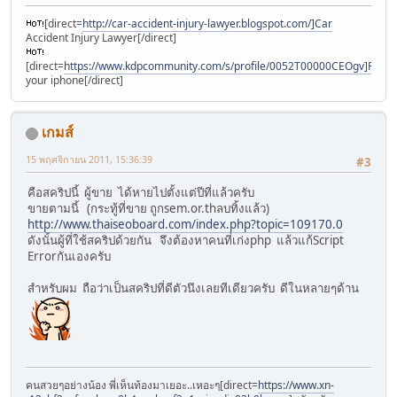
[direct=
http://car-accident-injury-lawyer.blogspot.com/]Car
Accident Injury Lawyer[/direct]
[direct=
https://www.kdpcommunity.com/s/profile/0052T00000CEOgv]Find
your iphone[/direct]
เกมส์
15 พฤศจิกายน 2011, 15:36:39
#3
คือสคริปนี้ ผู้ขาย ได้หายไปตั้งแต่ปีที่แล้วครับ
ขายตามนี้ (กระทู้ที่ขาย ถูกsem.or.thลบทิ้งแล้ว)
http://www.thaiseoboard.com/index.php?topic=109170.0
ดังนั้นผู้ที่ใช้สคริปด้วยกัน จึงต้องหาคนที่เก่งphp แล้วแก้Script
Errorกันเองครับ
สำหรับผม ถือว่าเป็นสคริปที่ดีตัวนึงเลยทีเดียวครับ ดีในหลายๆด้าน
คนสวยๆอย่างน้อง พี่เห็นท้องมาเยอะ..เหอะๆ[direct=
https://www.xn-