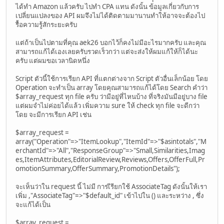
ได้ทำ Amazon แล้วครับ ไปทำ CPA แทน ดังนั้น ข้อมูลเกี่ยวกับการ
เปลี่ยนแปลงของ API ผมจึงไม่ได้ติดตามมานานทำให้อาจจะต้องไป
รื้อความรู้สักระยะครับ
แต่ถ้าเป็นไปตามที่คุณ aek26 บอกไว้ก็คงไม่มีอะไรมากครับ และคุณ
สามารถแก้ได้เองเลยครับรวดเร็วกว่า แต่จะส่งให้ผมแก้ให้ก็ได้นะ
ครับ แต่ผมขอเวลานิดหนึ่ง
Script ตัวนี้ใช้การเรียก API ที่แตกต่างจาก Script ตัวอื่นเล็กน้อย โดย
Operation จะทำเป็น array โดยคุณสามารถแก้ได้โดย Search คำว่า
$array_request ทุก file ครับ ว่ามีอยู่ที่ไหนบ้าง ที่จริงมันมีอยู่บาง file
แต่ผมจำไม่ค่อยได้แล้ว เพิ่มความ sure ให้ check ทุก file จะดีกว่า
โดย จะมีการเรียก API เช่น
$array_request =
array("Operation"=>"ItemLookup","ItemId"=>"$asintotals","M
erchantId"=>"All","ResponseGroup"=>"Small,Similarities,Imag
es,ItemAttributes,EditorialReview,Reviews,Offers,OfferFull,Pr
omotionSummary,OfferSummary,PromotionDetails");
จะเห็นว่าใน request นี้ ไม่มี การเีรียกใช้ AssociateTag ดังนั้นให้เรา
เพิ่ม ,"AssociateTag"=>"$default_id" เข้าไปใน () และระหว่าง , ซึ่ง
จะแก้ได้เป็น
$array_request =