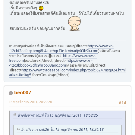
ขอบคุณครับท่านaek26
เริ่มมีความหวังๆ
เดี๋ยวผมลองใช้Dreamแก้คืนนี้เลยครับ ถ้าไม่ได้เดี๋ยวรบกวนPMไป
สอบถามนะครับ ขอบคุณมากครับ
คนสวยๆอย่างน้อง พี่เห็นท้องมาเยอะ..เหอะๆ[direct=
https://www.xn-
-12cbf2ecfeqcbmg8b4auehgcf3e1cvinadjv03b9k.com
]สมัครตัวแทน
ขายประกันรถยนต์[/direct][direct=
https://www.exness-
free.com
]สอนforex[/direct][direct=
https://www.xn-
-12c3bbdobk3dfc9hrbo03aoc.com
]ต่อประกันรถยนต์[/direct]
[direct=
https://www.tradesabai.com/index.php/topic,624.msg924.html#msg9
สมัครเปิดบัญชี
forexใหม่ล่าสุด[/direct]
beo007
15 พฤศจิกายน 2011, 20:29:28
#14
อ้างถึงจาก: เกมส์ ใน 15 พฤศจิกายน 2011, 18:52:25
อ้างถึงจาก: aek26 ใน 15 พฤศจิกายน 2011, 18:26:18