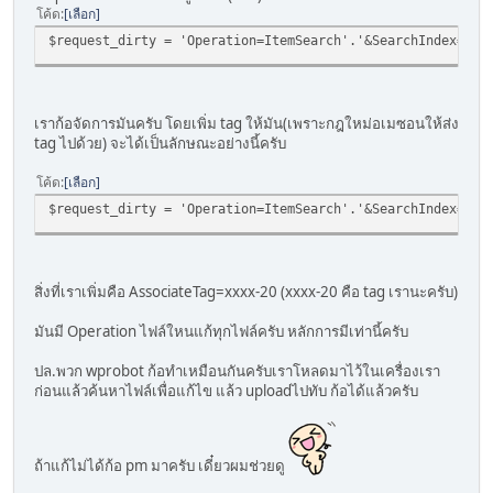
โค้ด
เลือก
$request_dirty = 'Operation=ItemSearch'.'&SearchIndex='.$
เราก้อจัดการมันครับ โดยเพิ่ม tag ให้มัน(เพราะกฎใหม่อเมซอนให้ส่ง
tag ไปด้วย) จะได้เป็นลักษณะอย่างนี้ครับ
โค้ด
เลือก
$request_dirty = 'Operation=ItemSearch'.'&SearchIndex='.$
สิ่งที่เราเพิ่มคือ AssociateTag=xxxx-20 (xxxx-20 คือ tag เรานะครับ)
มันมี Operation ไฟล์ใหนแก้ทุกไฟล์ครับ หลักการมีเท่านี้ครับ
ปล.พวก wprobot ก้อทำเหมือนกันครับเราโหลดมาไว้ในเครื่องเรา
ก่อนแล้วค้นหาไฟล์เพื่อแก้ไข แล้ว uploadไปทับ ก้อได้แล้วครับ
ถ้าแก้ไม่ได้ก้อ pm มาครับ เดี๋ยวผมช่วยดู