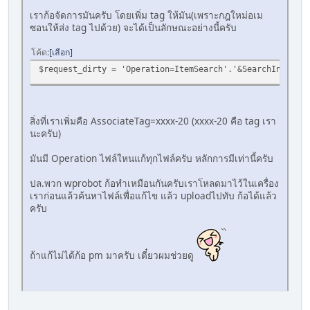
เราก้อจัดการมันครับ โดยเพิ่ม tag ให้มัน(เพราะกฎใหม่อเม
ซอนให้ส่ง tag ไปด้วย) จะได้เป็นลักษณะอย่างนี้ครับ
โค้ด
เลือก
$request_dirty = 'Operation=ItemSearch'.'&SearchIndex='.
สิ่งที่เราเพิ่มคือ AssociateTag=xxxx-20 (xxxx-20 คือ tag เรา
นะครับ)
มันมี Operation ไฟล์ใหนแก้ทุกไฟล์ครับ หลักการมีเท่านี้ครับ
ปล.พวก wprobot ก้อทำเหมือนกันครับเราโหลดมาไว้ในเครื่อง
เราก่อนแล้วค้นหาไฟล์เพื่อแก้ไข แล้ว uploadไปทับ ก้อได้แล้ว
ครับ
ถ้าแก้ไม่ได้ก้อ pm มาครับ เดี๋ยวผมช่วยดู