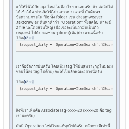
แก้ให้ใช้ได้กับ api ใหม่ ไม่มีอะไรยากเลยครับ ถ้า สคลิปไม่
ได้เข้าโค้ด ท่านก้อใช้โปรแกรมประเภทที่ มันค้นหา
ข้อความภายใน file ทั้ง folder เช่น dreamweaver
,textcrawler ค้นหาคำว่า "Operation" ทั้งสคลิป น่าจะมี
2 file นะโดยส่วนใหญ่ เมื่อเจอจะเห็นว่ามันเป็นตัว
request ไปยัง อเมซอน รูปแบบ(เดิม)ประมาณนี้ครับ
โค้ด
เลือก
$request_dirty = 'Operation=ItemSearch'.'&SearchIndex=
เราก้อจัดการมันครับ โดยเพิ่ม tag ให้มัน(เพราะกฎใหม่อเม
ซอนให้ส่ง tag ไปด้วย) จะได้เป็นลักษณะอย่างนี้ครับ
โค้ด
เลือก
$request_dirty = 'Operation=ItemSearch'.'&SearchIndex=
สิ่งที่เราเพิ่มคือ AssociateTag=xxxx-20 (xxxx-20 คือ tag
เรานะครับ)
มันมี Operation ไฟล์ใหนแก้ทุกไฟล์ครับ หลักการมีเท่านี้