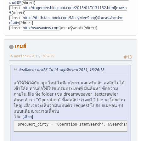
มนต์พิธี
[/direct]
[direct=
http://trigemee.blogspot.com/2015/01/0131152.html]เบลพา
ซี
[/direct]
[direct=
https://th-th.facebook.com/MollyMeeShop]ตัวแทนจําหน่าย
เสื้อผ้า
[/direct]
[direct=
http://wawaview.com
]ความรู้รอบตัว[/direct]
เกมส์
15 พฤศจิกายน 2011, 18:52:25
#13
อ้างถึงจาก: aek26 ใน 15 พฤศจิกายน 2011, 18:26:18
แก้ให้ใช้ได้กับ api ใหม่ ไม่มีอะไรยากเลยครับ ถ้า สคลิปไม่ได้
เข้าโค้ด ท่านก้อใช้โปรแกรมประเภทที่ มันค้นหา ข้อความ
ภายใน file ทั้ง folder เช่น dreamweaver ,textcrawler
ค้นหาคำว่า "Operation" ทั้งสคลิป น่าจะมี 2 file นะโดยส่วน
ใหญ่ เมื่อเจอจะเห็นว่ามันเป็นตัว request ไปยัง อเมซอน รูป
แบบ(เดิม)ประมาณนี้ครับ
โค้ด
เลือก
$request_dirty = 'Operation=ItemSearch'.'&SearchIndex='.