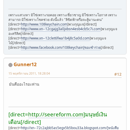
เพราะแสวงหา มิใช่เพราะรอคอย เพราะเชี่ยวชาญ มิใช่เพราะโอกาส เพราะ
สามารถ มิใช่เพราะโชคช่วย ดังนี้แล้ว "ลิขิตฟ้าหรือจะสู้มานะตน"
[direct=
http://www.108keychain.com
]พวงกุญแจ[/direct]
[direct=
http://www.xn--12cgajg3a0jxbsn4esb4cb5c7i.com
]พวงกุญแจ
อะคริลิค[/direct]
[direct=
http://www.xn--12clet6fwa1b4j8c5a0d.com
]พวงกุญแจ
ไม้[/direct]
[direct=
http://www.facebook.com/108keychain]ของชำร่วย
[/direct]
Gunner12
15 พฤศจิกายน 2011, 18:28:04
#12
มันคืออะไรอะท่าน
[direct=
http://seereform.com
]มนุษย์เงิน
เดือน[/direct]
[direct=
http://xn--72c2ajbb5as5egx5b5bou33a.blogspot.com/]หนังสือ