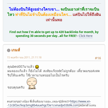
ไม่ต้องบินให้สูงอย่างใครเขา...
จงบินเอาเท่าที่เราจะบิน
ไหว
ท่าที่บินไม่จำเป็นต้องเหมือนใคร...
แค่บินไปให้ถึงฝัน
เท่านั้นพอ
Find out how I'm able to get up to 420 backlinks for month, by
spending 30 seconds per day...all for FREE!
-
Click Here
เกมส์
15 พฤศจิกายน 2011, 21:11:18
#16
คุณbeo007มาแล้ว
ผมลองแก้แล้ว ก็ยังไม่ได้ สงสัยแก้codeไม่ถูกต้อง เดี๋ยวผมขอส่งสค
ริปให้นะครับ ใช้เวลานานหน่อยไม่เป็นไรครับ
ขอบคุณครับ
คนสวยๆอย่างน้อง พี่เห็นท้องมาเยอะ..เหอะๆ[direct=
https://www.xn-
-12cbf2ecfeqcbmg8b4auehgcf3e1cvinadjv03b9k.com
]สมัครตัวแทน