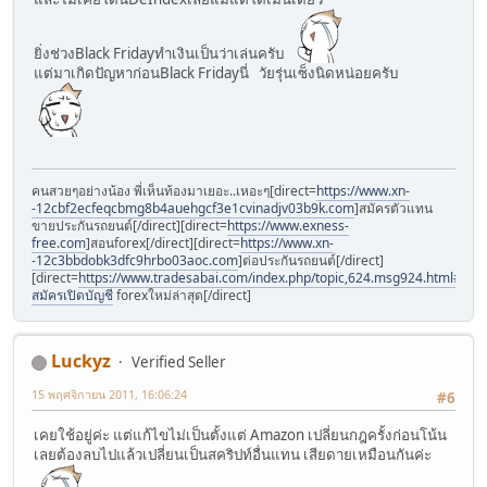
ยิ่งช่วงBlack Fridayทำเงินเป็นว่าเล่นครับ
แต่มาเกิดปัญหาก่อนBlack Fridayนี่ วัยรุ่นเซ็งนิดหน่อยครับ
คนสวยๆอย่างน้อง พี่เห็นท้องมาเยอะ..เหอะๆ[direct=
https://www.xn-
-12cbf2ecfeqcbmg8b4auehgcf3e1cvinadjv03b9k.com
]สมัครตัวแทน
ขายประกันรถยนต์[/direct][direct=
https://www.exness-
free.com
]สอนforex[/direct][direct=
https://www.xn-
-12c3bbdobk3dfc9hrbo03aoc.com
]ต่อประกันรถยนต์[/direct]
[direct=
https://www.tradesabai.com/index.php/topic,624.msg924.html#msg9
สมัครเปิดบัญชี
forexใหม่ล่าสุด[/direct]
Luckyz
Verified Seller
15 พฤศจิกายน 2011, 16:06:24
#6
เคยใช้อยู่ค่ะ แต่แก้ไขไม่เป็นตั้งแต่ Amazon เปลี่ยนกฎครั้งก่อนโน้น
เลยต้องลบไปแล้วเปลี่ยนเป็นสคริปท์อื่นแทน เสียดายเหมือนกันค่ะ