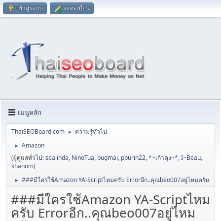
เข้าสู่ระบบ
ลงทะเบียน
เมนูหลัก
ThaiSEOBoard.com
ความรู้ทั่วไป
►
Amazon
►
(ผู้ดูแลทั่วไป:
sealinda
,
NineTua
,
bugmai
,
pburin22
,
*~เก้าคุง~*
,
I~Beau
,
khanom
)
###มีใครใช้Amazon YA-Scriptไหมครับ Errorอีก..คุณbeo007อยู่ไหมครับ
►
###มีใครใช้Amazon YA-Scriptไหม
ครับ Errorอีก..คุณbeo007อยู่ไหม