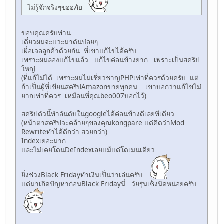
ไม่รู้จักจริงๆขออภัย
ขอบคุณครับท่าน
เดี๋ยวผมจะแวะมาดันบ่อยๆ
เผื่อเจอลูกค้าด้วยกัน ที่เขาแก้ไขได้ครับ
เพราะผมลองแก้ไขแล้ว แก้ไขค่อนข้างยาก เพราะเป็นสคริป
ใหญ่
(ที่แก้ไม่ได้ เพราะผมไม่เชี่ยวชาญPHPเท่าที่ควรด้วยครับ แต่
ถ้าเป็นผู้ที่เขียนสคริปAmazonขายทุกคน เขาบอกว่าแก้ไขไม่
ยากเท่าที่ควร เหมือนที่คุณbeo007บอกไว้)
สคริปตัวนี้ทำอันดับในgoogleได้ค่อนข้างดีเลยทีเดียว
(หน้าตาสคริปจะคล้ายๆของคุณkongpare แต่คิดว่าMod
Rewriteทำได้ดีกว่า สวยกว่า)
Indexเยอะมาก
และไม่เคยโดนDeIndexเลยแม้แต่โดเมนเดียว
ยิ่งช่วงBlack Fridayทำเงินเป็นว่าเล่นครับ
แต่มาเกิดปัญหาก่อนBlack Fridayนี่ วัยรุ่นเซ็งนิดหน่อยครับ