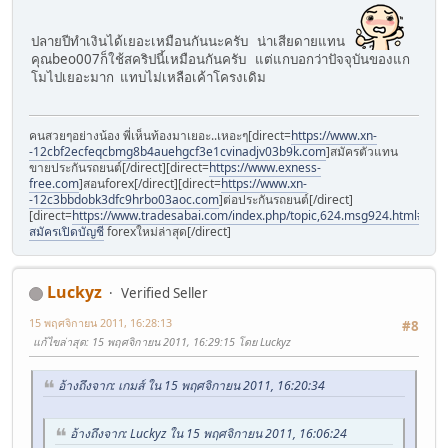
ปลายปีทำเงินได้เยอะเหมือนกันนะครับ น่าเสียดายแทน
คุณbeo007ก็ใช้สคริปนี้เหมือนกันครับ แต่แกบอกว่าปัจจุบันของแก
โมไปเยอะมาก แทบไม่เหลือเค้าโครงเดิม
คนสวยๆอย่างน้อง พี่เห็นท้องมาเยอะ..เหอะๆ[direct=
https://www.xn-
-12cbf2ecfeqcbmg8b4auehgcf3e1cvinadjv03b9k.com
]สมัครตัวแทน
ขายประกันรถยนต์[/direct][direct=
https://www.exness-
free.com
]สอนforex[/direct][direct=
https://www.xn-
-12c3bbdobk3dfc9hrbo03aoc.com
]ต่อประกันรถยนต์[/direct]
[direct=
https://www.tradesabai.com/index.php/topic,624.msg924.html#msg9
สมัครเปิดบัญชี
forexใหม่ล่าสุด[/direct]
Luckyz
Verified Seller
15 พฤศจิกายน 2011, 16:28:13
#8
แก้ไขล่าสุด
: 15 พฤศจิกายน 2011, 16:29:15 โดย Luckyz
อ้างถึงจาก: เกมส์ ใน 15 พฤศจิกายน 2011, 16:20:34
อ้างถึงจาก: Luckyz ใน 15 พฤศจิกายน 2011, 16:06:24