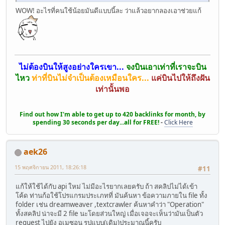
WOW! อะไรที่คนใช้น้อยมันดีแบบนี้ละ ว่าแล้วอยากลองเอาช่วยแก้
ไม่ต้องบินให้สูงอย่างใครเขา...
จงบินเอาเท่าที่เราจะบิน
ไหว
ท่าที่บินไม่จำเป็นต้องเหมือนใคร...
แค่บินไปให้ถึงฝัน
เท่านั้นพอ
Find out how I'm able to get up to 420 backlinks for month, by
spending 30 seconds per day...all for FREE!
-
Click Here
aek26
15 พฤศจิกายน 2011, 18:26:18
#11
แก้ให้ใช้ได้กับ api ใหม่ ไม่มีอะไรยากเลยครับ ถ้า สคลิปไม่ได้เข้า
โค้ด ท่านก้อใช้โปรแกรมประเภทที่ มันค้นหา ข้อความภายใน file ทั้ง
folder เช่น dreamweaver ,textcrawler ค้นหาคำว่า "Operation"
ทั้งสคลิป น่าจะมี 2 file นะโดยส่วนใหญ่ เมื่อเจอจะเห็นว่ามันเป็นตัว
request ไปยัง อเมซอน รูปแบบ(เดิม)ประมาณนี้ครับ