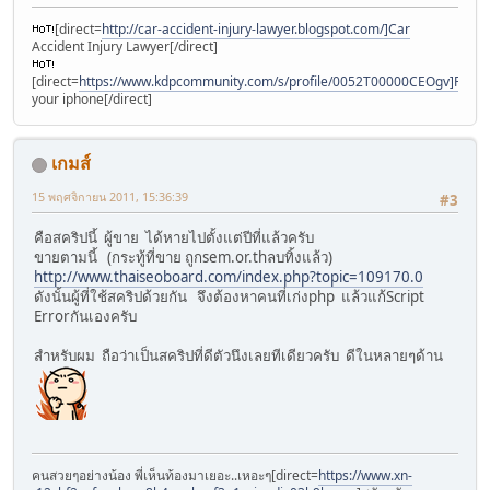
[direct=
http://car-accident-injury-lawyer.blogspot.com/]Car
Accident Injury Lawyer[/direct]
[direct=
https://www.kdpcommunity.com/s/profile/0052T00000CEOgv]Find
your iphone[/direct]
เกมส์
15 พฤศจิกายน 2011, 15:36:39
#3
คือสคริปนี้ ผู้ขาย ได้หายไปตั้งแต่ปีที่แล้วครับ
ขายตามนี้ (กระทู้ที่ขาย ถูกsem.or.thลบทิ้งแล้ว)
http://www.thaiseoboard.com/index.php?topic=109170.0
ดังนั้นผู้ที่ใช้สคริปด้วยกัน จึงต้องหาคนที่เก่งphp แล้วแก้Script
Errorกันเองครับ
สำหรับผม ถือว่าเป็นสคริปที่ดีตัวนึงเลยทีเดียวครับ ดีในหลายๆด้าน
คนสวยๆอย่างน้อง พี่เห็นท้องมาเยอะ..เหอะๆ[direct=
https://www.xn-