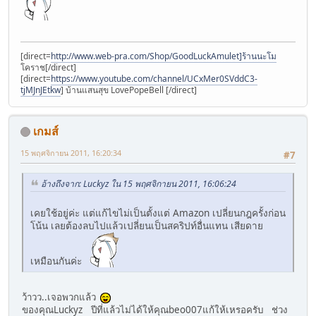
[direct=
http://www.web-pra.com/Shop/GoodLuckAmulet]ร้านนะโม
โคราช[/direct]
[direct=
https://www.youtube.com/channel/UCxMer0SVddC3-
tjMJnJEtkw
] บ้านแสนสุข LovePopeBell [/direct]
เกมส์
15 พฤศจิกายน 2011, 16:20:34
#7
อ้างถึงจาก: Luckyz ใน 15 พฤศจิกายน 2011, 16:06:24
เคยใช้อยู่ค่ะ แต่แก้ไขไม่เป็นตั้งแต่ Amazon เปลี่ยนกฎครั้งก่อน
โน้น เลยต้องลบไปแล้วเปลี่ยนเป็นสคริปท์อื่นแทน เสียดาย
เหมือนกันค่ะ
ว้าวว..เจอพวกแล้ว
ของคุณLuckyz ปีที่แล้วไม่ได้ให้คุณbeo007แก้ให้เหรอครับ ช่วง