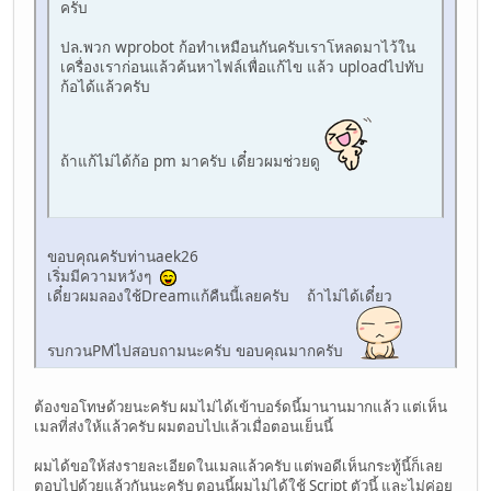
ครับ
ปล.พวก wprobot ก้อทำเหมือนกันครับเราโหลดมาไว้ใน
เครื่องเราก่อนแล้วค้นหาไฟล์เพื่อแก้ไข แล้ว uploadไปทับ
ก้อได้แล้วครับ
ถ้าแก้ไม่ได้ก้อ pm มาครับ เดี๋ยวผมช่วยดู
ขอบคุณครับท่านaek26
เริ่มมีความหวังๆ
เดี๋ยวผมลองใช้Dreamแก้คืนนี้เลยครับ ถ้าไม่ได้เดี๋ยว
รบกวนPMไปสอบถามนะครับ ขอบคุณมากครับ
ต้องขอโทษด้วยนะครับ ผมไม่ได้เข้าบอร์ดนี้มานานมากแล้ว แต่เห็น
เมลที่ส่งให้แล้วครับ ผมตอบไปแล้วเมื่อตอนเย็นนี้
ผมได้ขอให้ส่งรายละเอียดในเมลแล้วครับ แต่พอดีเห็นกระทู้นี้ก็เลย
ตอบไปด้วยแล้วกันนะครับ ตอนนี้ผมไม่ได้ใช้ Script ตัวนี้ และไม่ค่อย