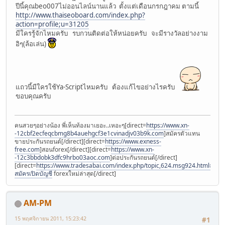
ปีนี้คุณbeo007ไม่ออนไลน์นานแล้ว ตั้งแต่เดือนกรกฎาคม ตามนี้
http://www.thaiseoboard.com/index.php?
action=profile;u=31205
มีใครรู้จักไหมครับ รบกวนติดต่อให้หน่อยครับ จะมีรางวัลอย่างงาม
อิๆ(ล้อเล่น)
แถวนี้มีใครใช้Ya-Scriptไหมครับ ต้องแก้ไขอย่างไรครับ
ขอบคุณครับ
คนสวยๆอย่างน้อง พี่เห็นท้องมาเยอะ..เหอะๆ[direct=
https://www.xn-
-12cbf2ecfeqcbmg8b4auehgcf3e1cvinadjv03b9k.com
]สมัครตัวแทน
ขายประกันรถยนต์[/direct][direct=
https://www.exness-
free.com
]สอนforex[/direct][direct=
https://www.xn-
-12c3bbdobk3dfc9hrbo03aoc.com
]ต่อประกันรถยนต์[/direct]
[direct=
https://www.tradesabai.com/index.php/topic,624.msg924.html#msg9
สมัครเปิดบัญชี
forexใหม่ล่าสุด[/direct]
AM-PM
15 พฤศจิกายน 2011, 15:23:42
#1