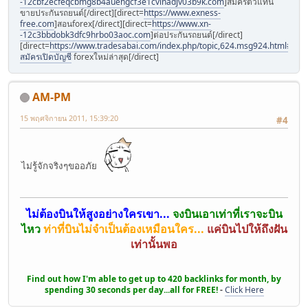
-12cbf2ecfeqcbmg8b4auehgcf3e1cvinadjv03b9k.com
]สมัครตัวแทน
ขายประกันรถยนต์[/direct][direct=
https://www.exness-
free.com
]สอนforex[/direct][direct=
https://www.xn-
-12c3bbdobk3dfc9hrbo03aoc.com
]ต่อประกันรถยนต์[/direct]
[direct=
https://www.tradesabai.com/index.php/topic,624.msg924.html#msg9
สมัครเปิดบัญชี
forexใหม่ล่าสุด[/direct]
AM-PM
15 พฤศจิกายน 2011, 15:39:20
#4
ไม่รู้จักจริงๆขออภัย
ไม่ต้องบินให้สูงอย่างใครเขา...
จงบินเอาเท่าที่เราจะบิน
ไหว
ท่าที่บินไม่จำเป็นต้องเหมือนใคร...
แค่บินไปให้ถึงฝัน
เท่านั้นพอ
Find out how I'm able to get up to 420 backlinks for month, by
spending 30 seconds per day...all for FREE!
-
Click Here