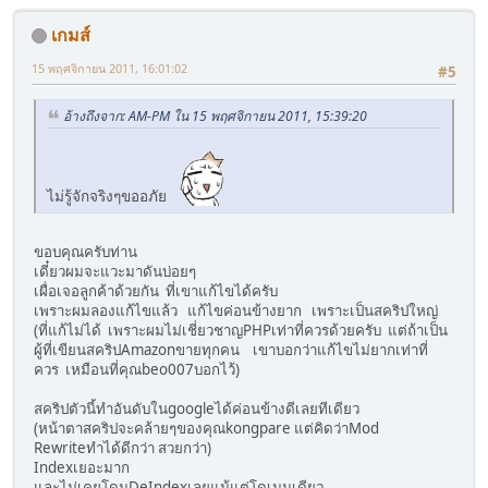
เกมส์
15 พฤศจิกายน 2011, 16:01:02
#5
อ้างถึงจาก: AM-PM ใน 15 พฤศจิกายน 2011, 15:39:20
ไม่รู้จักจริงๆขออภัย
ขอบคุณครับท่าน
เดี๋ยวผมจะแวะมาดันบ่อยๆ
เผื่อเจอลูกค้าด้วยกัน ที่เขาแก้ไขได้ครับ
เพราะผมลองแก้ไขแล้ว แก้ไขค่อนข้างยาก เพราะเป็นสคริปใหญ่
(ที่แก้ไม่ได้ เพราะผมไม่เชี่ยวชาญPHPเท่าที่ควรด้วยครับ แต่ถ้าเป็น
ผู้ที่เขียนสคริปAmazonขายทุกคน เขาบอกว่าแก้ไขไม่ยากเท่าที่
ควร เหมือนที่คุณbeo007บอกไว้)
สคริปตัวนี้ทำอันดับในgoogleได้ค่อนข้างดีเลยทีเดียว
(หน้าตาสคริปจะคล้ายๆของคุณkongpare แต่คิดว่าMod
Rewriteทำได้ดีกว่า สวยกว่า)
Indexเยอะมาก
และไม่เคยโดนDeIndexเลยแม้แต่โดเมนเดียว