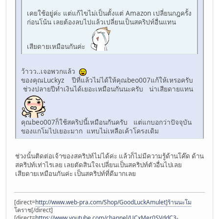
เคยใช้อยู่ค่ะ แต่แก้ไขไม่เป็นตั้งแต่ Amazon เปลี่ยนกฎครั้ง
ก่อนโน้น เลยต้องลบไปแล้วเปลี่ยนเป็นสคริปท์อื่นแทน
เสียดายเหมือนกันค่ะ
ว้าวว..เจอพวกแล้ว
ของคุณLuckyz ปีที่แล้วไม่ได้ให้คุณbeo007แก้ให้เหรอครับ
ช่วงปลายปีทำเงินได้เยอะเหมือนกันนะครับ น่าเสียดายแทน
คุณbeo007ก็ใช้สคริปนี้เหมือนกันครับ แต่แกบอกว่าปัจจุบัน
ของแกโมไปเยอะมาก แทบไม่เหลือเค้าโครงเดิม
ช่วงนั้นติดต่อเจ้าของสคริปท์ไม่ได้ค่ะ แล้วก็ไม่มีความรู้ด้านโค๊ด ด้าน
สคริปท์เท่าไรเลย เลยตัดสินใจเปลี่ยนเป็นสคริปท์ตัวอื่นไปเลย
เสียดายเหมือนกันค่ะ เป็นสคริปท์ที่ดีมากเลย
[direct=
http://www.web-pra.com/Shop/GoodLuckAmulet]ร้านนะโม
โคราช[/direct]
[direct=
https://www.youtube.com/channel/UCxMer0SVddC3-