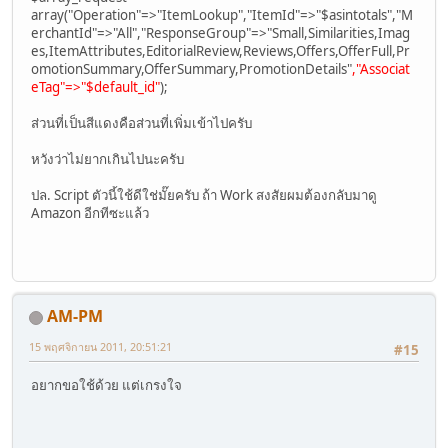
array("Operation"=>"ItemLookup","ItemId"=>"$asintotals","M
erchantId"=>"All","ResponseGroup"=>"Small,Similarities,Imag
es,ItemAttributes,EditorialReview,Reviews,Offers,OfferFull,Pr
omotionSummary,OfferSummary,PromotionDetails"
,"Associat
eTag"=>"$default_id"
);
ส่วนที่เป็นสีแดงคือส่วนที่เพิ่มเข้าไปครับ
หวังว่าไม่ยากเกินไปนะครับ
ปล. Script ตัวนี้ใช้ดีใช่มั๊ยครับ ถ้า Work สงสัยผมต้องกลับมาดู
Amazon อีกทีซะแล้ว
AM-PM
15 พฤศจิกายน 2011, 20:51:21
#15
อยากขอใช้ด้วย แต่เกรงใจ