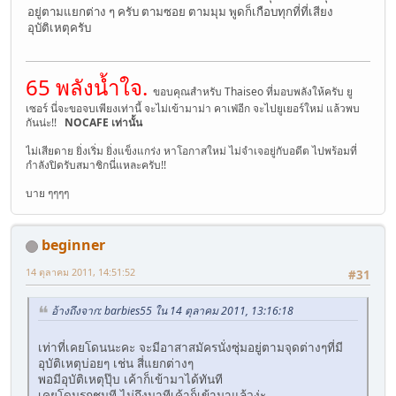
อยู่ตามแยกต่าง ๆ ครับ ตามซอย ตามมุม พูดก็เกือบทุกที่ที่เสียง
อุบัติเหตุครับ
65 พลังน้ำใจ.
ขอบคุณสำหรับ Thaiseo ที่มอบพลังให้ครับ ยู
เซอร์ นี่จะขอจบเพียงเท่านี้ จะไม่เข้ามาม่า คาเฟ่อีก จะไปยูเยอร์ใหม่ แล้วพบ
กันน่ะ!!
NOCAFE เท่านั้น
ไม่เสียดาย ยิ่งเริ่ม ยิ่งแข็งแกร่ง หาโอกาสใหม่ ไม่จำเจอยู่กับอดีต ไปพร้อมที่
กำลังปิดรับสมาชิกนี่แหละครับ!!
บาย ๆๆๆๆ
beginner
14 ตุลาคม 2011, 14:51:52
#31
อ้างถึงจาก: barbies55 ใน 14 ตุลาคม 2011, 13:16:18
เท่าที่เคยโดนนะคะ จะมีอาสาสมัครนั่งซุ่มอยู่ตามจุดต่างๆที่มี
อุบัติเหตุบ่อยๆ เช่น สี่แยกต่างๆ
พอมีอุบัติเหตุปุ๊บ เค้าก็เข้ามาได้ทันที
เคยโดนรถชนที ไม่ถึงนาทีเค้าก็เข้ามาแล้วง่ะ