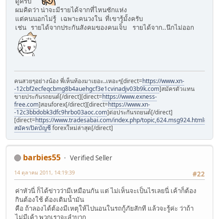
ดูครับ
ผมคิดว่า น่าจะมีรายได้จากที่ไหนซักแห่ง
แต่คนนอกไม่รู้ เฉพาะคนวงใน ที่เขารู้มั้งครับ
เช่น รายได้จากประกันสังคมของคนเจ็บ รายได้จาก..นึกไม่ออก
คนสวยๆอย่างน้อง พี่เห็นท้องมาเยอะ..เหอะๆ[direct=
https://www.xn-
-12cbf2ecfeqcbmg8b4auehgcf3e1cvinadjv03b9k.com
]สมัครตัวแทน
ขายประกันรถยนต์[/direct][direct=
https://www.exness-
free.com
]สอนforex[/direct][direct=
https://www.xn-
-12c3bbdobk3dfc9hrbo03aoc.com
]ต่อประกันรถยนต์[/direct]
[direct=
https://www.tradesabai.com/index.php/topic,624.msg924.html#msg9
สมัครเปิดบัญชี
forexใหม่ล่าสุด[/direct]
barbies55
Verified Seller
14 ตุลาคม 2011, 14:19:39
#22
ค่าหัวนี่ ก็ได้ข่าวว่ามีเหมือนกัน แต่ ไม่เห็นจะเป็นไรเลยนี่ เค้าก็ต้อง
กินต้องใช้ ต้องเติมน้ำมัน
คือ ถ้าลองได้ต้องมีเหตุให้ไปนอนในรถกู้ภัยสักที แล้วจะรู้ค่ะ ว่าถ้า
ไม่มีเค้า พวกเราจะลำบาก