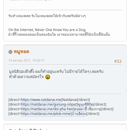
รับทำเทมเพลท รับโมเทมเพลทให้เข้ากับสคริปต์ต่างๆ
On the Internet, Never One Know You are a Dog.
ผ้าขี้ริ้วห่อทองย่อมเป็นทองฉันใด เอาทองเปลวมาห่อขี้ก็ยังเป็นขี้ฉันนั้น
หมูทอด
14 ตุลาคม 2011, 14:20:17
#23
มูลนิธิปอเต๊กตึ๊ง ผมก็ทำอยู่นะครับ ไม่มีรายได้ใดๆ เลยครับ
ทำด้วยความสมัครใจ
[direct=
https://www.natdanai.me
]Natdanai[/direct]
[direct=
https://natdanai.me/gunung-silipat]ฆูนุงซีลีปัต
[/direct]
[direct=
https://natdanai.me/doi-pha-hee]ดอยผาฮี้
เชียงราย[/direct]
[direct=
https://natdanai.me/pilok-mine]บ้านอีต่อง
[/direct]