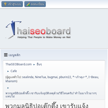
เข้าสู่ระบบ
ลงทะเบียน
เมนูหลัก
ThaiSEOBoard.com
อื่นๆ
►
Cafe
►
(ผู้ดูแลทั่วไป:
sealinda
,
NineTua
,
bugmai
,
pburin22
,
*~เก้าคุง~*
,
I~Beau
,
khanom
)
►
พวกมูลนิธิปอเต๊กตึ๊ง เขารับแจ้งอุบัติเหตุด้วยวิธีไหนครับ? ทำไมมาเร็วมากๆ
แทบไม่
พวกมูลนิธิปอเต๊กตึ๊ง เขารับแจ้ง