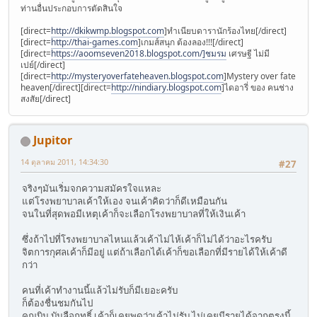
ท่านอื่นประกอบการตัดสินใจ
[direct=
http://dkikwmp.blogspot.com
]ทำเนียบดารานักร้องไทย[/direct]
[direct=
http://thai-games.com
]เกมส์สนุก ต้องลอง!!![/direct]
[direct=
https://aoomseven2018.blogspot.com/]ชมรม
เศรษฐี ไม่มี
เปย์[/direct]
[direct=
http://mysteryoverfateheaven.blogspot.com
]Mystery over fate
heaven[/direct][direct=
http://nindiary.blogspot.com
]ไดอารี่ ของ คนช่าง
สงสัย[/direct]
Jupitor
14 ตุลาคม 2011, 14:34:30
#27
จริงๆมันเริ่มจกความสมัครใจแหละ
แต่โรงพยาบาลเค้าให้เอง จนเค้าคิดว่าก็ดีเหมือนกัน
จนในที่สุดพอมีเหตุเค้าก็จะเลือกโรงพยาบาลที่ให้เงินเค้า
ซึ่งถ้าไปที่โรงพยาบาลไหนแล้วเค้าไม่ไห้เค้าก็ไม่ได้ว่าอะไรครับ
จิตการกุศลเค้าก็มีอยู่ แต่ถ้าเลือกได้เค้าก็ขอเลือกที่มีรายได้ให้เค้าดี
กว่า
คนที่เค้าทำงานนี้แล้วไม่รับก็มีเยอะครับ
ก็ต้องชื่นชมกันไป
คุณบิน บันลือฤทธิ์ เค้าก็เคยพูดว่าเค้าไม่รับ ไม่เคยมีรายได้จากตรงนี้