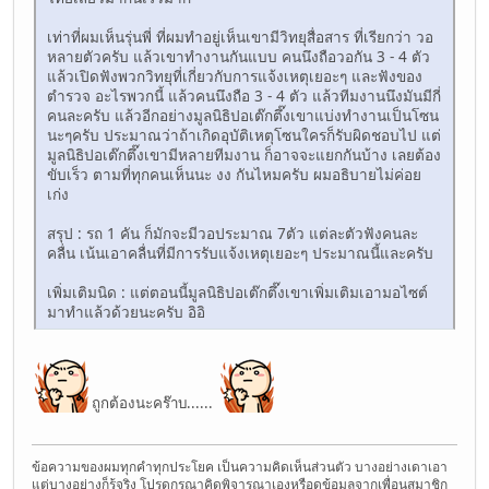
เท่าที่ผมเห็นรุ่นพี่ ที่ผมทำอยู่เห็นเขามีวิทยุสื่อสาร ที่เรียกว่า วอ
หลายตัวครับ แล้วเขาทำงานกันแบบ คนนึงถือวอกัน 3 - 4 ตัว
แล้วเปิดฟังพวกวิทยุที่เกี่ยวกับการแจ้งเหตุเยอะๆ และฟังของ
ตำรวจ อะไรพวกนี้ แล้วคนนึงถือ 3 - 4 ตัว แล้วทีมงานนึงมันมีกี่
คนละครับ แล้วอีกอย่างมูลนิธิปอเต๊กตึ๊งเขาแบ่งทำงานเป็นโซน
นะๆครับ ประมาณว่าถ้าเกิดอุบัติเหตุโซนใครก็รับผิดชอบไป แต่
มูลนิธิปอเต๊กตึ๊งเขามีหลายทีมงาน ก็อาจจะแยกกันบ้าง เลยต้อง
ขับเร็ว ตามที่ทุกคนเห็นนะ งง กันไหมครับ ผมอธิบายไม่ค่อย
เก่ง
สรุป : รถ 1 คัน ก็มักจะมีวอประมาณ 7ตัว แต่ละตัวฟังคนละ
คลื่น เน้นเอาคลื่นที่มีการรับแจ้งเหตุเยอะๆ ประมาณนี้และครับ
เพิ่มเติมนิด : แต่ตอนนี้มูลนิธิปอเต๊กตึ๊งเขาเพิ่มเติมเอามอไซต์
มาทำแล้วด้วยนะครับ อิอิ
ถูกต้องนะคร๊าบ......
ข้อความของผมทุกคำทุกประโยค เป็นความคิดเห็นส่วนตัว บางอย่างเดาเอา
แต่บางอย่างก็รู้จริง โปรดกรุณาคิดพิจารณาเองหรือดูข้อมูลจากเพื่อนสมาชิก