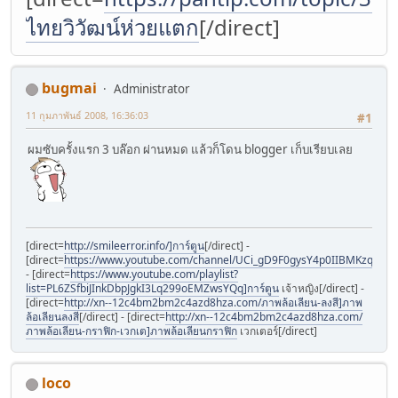
ไทยวิวัฒน์ห่วยแตก
[/direct]
bugmai
Administrator
11 กุมภาพันธ์ 2008, 16:36:03
#1
ผมซับครั้งแรก 3 บล๊อก ผ่านหมด แล้วก็โดน blogger เก็บเรียบเลย
[direct=
http://smileerror.info/]การ์ตูน
[/direct] -
[direct=
https://www.youtube.com/channel/UCi_gD9F0gysY4p0IIBMKzqQ]การ
- [direct=
https://www.youtube.com/playlist?
list=PL6ZSfbiJInkDbpJgkI3Lq299oEMZwsYQq]การ์ตูน
เจ้าหญิง[/direct] -
[direct=
http://xn--12c4bm2bm2c4azd8hza.com/ภาพล้อเลียน-ลงสี]ภาพ
ล้อเลียนลงสี
[/direct] - [direct=
http://xn--12c4bm2bm2c4azd8hza.com/
ภาพล้อเลียน-กราฟิก-เวกเต]ภาพล้อเลียนกราฟิก
เวกเตอร์[/direct]
loco