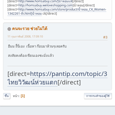
[direct=
http://www.homsabuy.com/]น้ำหอมแท้
[/direct]
[direct=
http://homsabuy.weloveshopping.com
]น้ําหอม[/direct]
[direct=
http://www.homsabuy.com/store/product/น้ำหอม_CK_Women-
1342261-th.html]น้ําหอม
ck[/direct]
คนจะรวย ช่วยไม่ได้
11 กุมภาพันธ์ 2008, 17:09:10
#3
อืมม งี้นี่เอง เนื้อหา ก๊อบมาล้วนๆเลยครับ
สงสัยคงต้องเขียนเองซะมั่งแล้ว
[direct=
https://pantip.com/topic/37
ไทยวิวัฒน์ห่วยแตก
[/direct]
หน้า
1
ขึ้น
การกระทำของผู้ใช้