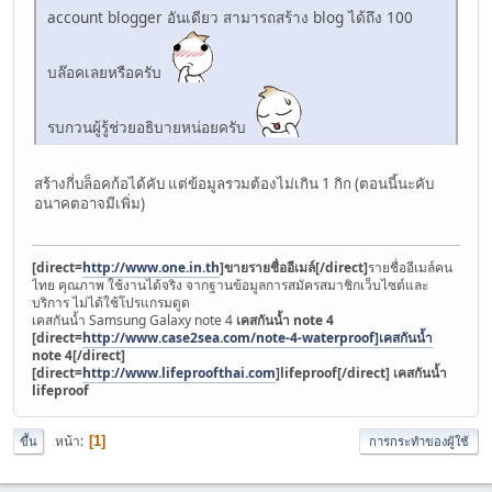
account blogger อันเดียว สามารถสร้าง blog ได้ถึง 100
บล๊อคเลยหรือครับ
รบกวนผู้รู้ช่วยอธิบายหน่อยครับ
สร้างกี่บล็อคก้อได้คับ แต่ข้อมูลรวมต้องไม่เกิน 1 กิก (ตอนนี้นะคับ
อนาคตอาจมีเพิ่ม)
[direct=
http://www.one.in.th
]ขายรายชื่ออีเมล์[/direct]
รายชื่ออีเมล์คน
ไทย คุณภาพ ใช้งานได้จริง จากฐานข้อมูลการสมัครสมาชิกเว็บไซต์และ
บริการ ไม่ได้ใช้โปรแกรมดูด
เคสกันน้ำ Samsung Galaxy note 4
เคสกันน้ำ note 4
[direct=
http://www.case2sea.com/note-4-waterproof]เคสกันน้ำ
note 4[/direct]
[direct=
http://www.lifeproofthai.com
]lifeproof[/direct]
เคสกันน้ำ
lifeproof
หน้า
1
ขึ้น
การกระทำของผู้ใช้