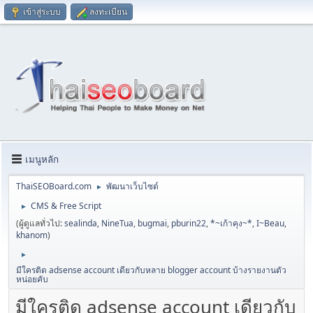
เข้าสู่ระบบ
ลงทะเบียน
เมนูหลัก
ThaiSEOBoard.com
พัฒนาเว็บไซต์
►
CMS & Free Script
►
(ผู้ดูแลทั่วไป:
sealinda
,
NineTua
,
bugmai
,
pburin22
,
*~เก้าคุง~*
,
I~Beau
,
khanom
)
►
มีใครติด adsense account เดียวกับหลาย blogger account บ้างรายงานตัว
หน่อยคับ
มีใครติด adsense account เดียวกับ