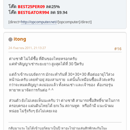
โค๊ด
BEST25PER09
ลด25%
โค๊ด
BESTGATOR994
ลด $9.94
[direct=
http://opcomputer.net/
/]opcomputer[/direct]
itong
24 กันยายน 2011, 21:13:27
#16
ต่างชาติ ไม่ได้ซื้อ ที่ดินของไทยหรอกครับ
แค่ทำสัญญาเช่าระยะยาว สูงสุดได้ที่ 30 ปีครับ
แต่ถ้าเข้าระบบจัดการ มักจะทำกันที่ 30+30+30 คือต่ออายุไว้ล่วง
หน้าน่ะครับ เคยทำอยุ่ สองสามราย แค่นั้นก็เหมือนซื้อแล้วล่ะครับ
กว่าจะหมดสัญญา คงม่องแล้ว ทั้งคนเช่า และเจ้าของ ต้องรอรุ่น
ทายาท มาจัดการกันต่อ ^ ^
ส่วนตัว ยังไม่เคยเห็นนะครับ ว่า ต่างชาติ สามารถซื้อสิทธิ์ขาดในการ
ครอบครอง แผ่นดินไทยได้ ยกเว้น สถานทูต หรือถ้ามี แนะนำผม
หน่อย ไม่รุ้จริงๆ ยังไม่เคยเจอ
กลับมาแระ ไม่ได้เข้าบอร์ดมาเป็นปี หาอะไรอ่านเล่นสักพักละกันโนะ