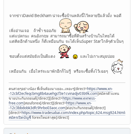
จากข่าวDavid Beckham น่าจะซื้อบ้านหลังนี้ไว้หลายปีแล้วมั้ง พอดี
เพิ่งอ่านเจอ ถ้าซ้ำ ขออภัย
แต่แปลกนะ คนอังกฤษ สามารถมาซื้อที่ดินสร้างบ้านในไทยได้
แต่คิดอีกด้านหนึ่ง ก็ดีเหมือนกัน จะได้เห็นSuper Starใกล้ๆตัวเป็นๆ
ชอบตั้งแต่สมัยยังเป็นผีแดง
และไปเกาะสมุยบ่อย
เหมือนกัน เมื่อไหร่จะมาพักอีกก็ไม่รู้ หรือจะซื้อทิ้งไว้เฉยๆ
คนสวยๆอย่างน้อง พี่เห็นท้องมาเยอะ..เหอะๆ[direct=
https://www.xn-
-12cbf2ecfeqcbmg8b4auehgcf3e1cvinadjv03b9k.com
]สมัครตัวแทน
ขายประกันรถยนต์[/direct][direct=
https://www.exness-
free.com
]สอนforex[/direct][direct=
https://www.xn-
-12c3bbdobk3dfc9hrbo03aoc.com
]ต่อประกันรถยนต์[/direct]
[direct=
https://www.tradesabai.com/index.php/topic,624.msg924.html#msg9
สมัครเปิดบัญชี
forexใหม่ล่าสุด[/direct]