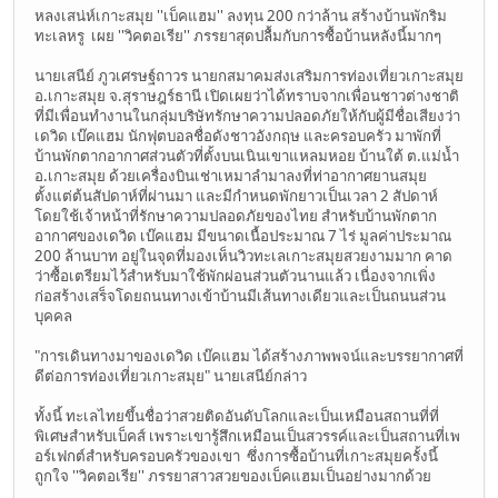
หลงเสน่ห์เกาะสมุย ''เบ็คแฮม'' ลงทุน 200 กว่าล้าน สร้างบ้านพักริม
ทะเลหรู เผย ''วิคตอเรีย'' ภรรยาสุดปลื้มกับการซื้อบ้านหลังนี้มากๆ
นายเสนีย์ ภูวเศรษฐ์ถาวร นายกสมาคมส่งเสริมการท่องเที่ยวเกาะสมุย
อ.เกาะสมุย จ.สุราษฎร์ธานี เปิดเผยว่าได้ทราบจากเพื่อนชาวต่างชาติ
ที่มีเพื่อนทำงานในกลุ่มบริษัทรักษาความปลอดภัยให้กับผู้มีชื่อเสียงว่า
เดวิด เบ๊คแฮม นักฟุตบอลชื่อดังชาวอังกฤษ และครอบครัว มาพักที่
บ้านพักตากอากาศส่วนตัวที่ตั้งบนเนินเขาแหลมหอย บ้านใต้ ต.แม่น้ำ
อ.เกาะสมุย ด้วยเครื่องบินเช่าเหมาลำมาลงที่ท่าอากาศยานสมุย
ตั้งแต่ต้นสัปดาห์ที่ผ่านมา และมีกำหนดพักยาวเป็นเวลา 2 สัปดาห์
โดยใช้เจ้าหน้าที่รักษาความปลอดภัยของไทย สำหรับบ้านพักตาก
อากาศของเดวิด เบ๊คแฮม มีขนาดเนื้อประมาณ 7 ไร่ มูลค่าประมาณ
200 ล้านบาท อยู่ในจุดที่มองเห็นวิวทะเลเกาะสมุยสวยงามมาก คาด
ว่าซื้อเตรียมไว้สำหรับมาใช้พักผ่อนส่วนตัวนานแล้ว เนื่องจากเพิ่ง
ก่อสร้างเสร็จโดยถนนทางเข้าบ้านมีเส้นทางเดียวและเป็นถนนส่วน
บุคคล
"การเดินทางมาของเดวิด เบ๊คแฮม ได้สร้างภาพพจน์และบรรยากาศที่
ดีต่อการท่องเที่ยวเกาะสมุย" นายเสนีย์กล่าว
ทั้งนี้ ทะเลไทยขึ้นชื่อว่าสวยติดอันดับโลกและเป็นเหมือนสถานที่ที่
พิเศษสำหรับเบ็คส์ เพราะเขารู้สึกเหมือนเป็นสวรรค์และเป็นสถานที่เพ
อร์เฟกต์สำหรับครอบครัวของเขา ซึ่งการซื้อบ้านที่เกาะสมุยครั้งนี้
ถูกใจ ''วิคตอเรีย'' ภรรยาสาวสวยของเบ็คแฮมเป็นอย่างมากด้วย