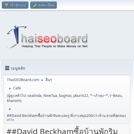
เข้าสู่ระบบ
ลงทะเบียน
เมนูหลัก
ThaiSEOBoard.com
อื่นๆ
►
Cafe
►
(ผู้ดูแลทั่วไป:
sealinda
,
NineTua
,
bugmai
,
pburin22
,
*~เก้าคุง~*
,
I~Beau
,
khanom
)
►
##David Beckhamซื้อบ้านพักริมทะเลหรู ที่เกาะสมุย200กว่าล้าน สวยที่สุดของ
เกาะ
##David Beckhamซื้อบ้านพักริม