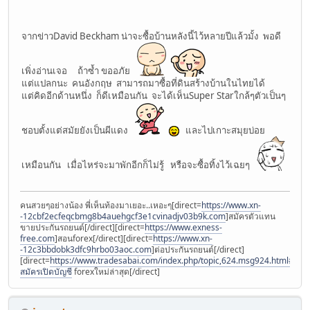
จากข่าวDavid Beckham น่าจะซื้อบ้านหลังนี้ไว้หลายปีแล้วมั้ง พอดี
เพิ่งอ่านเจอ ถ้าซ้ำ ขออภัย
แต่แปลกนะ คนอังกฤษ สามารถมาซื้อที่ดินสร้างบ้านในไทยได้
แต่คิดอีกด้านหนึ่ง ก็ดีเหมือนกัน จะได้เห็นSuper Starใกล้ๆตัวเป็นๆ
ชอบตั้งแต่สมัยยังเป็นผีแดง
และไปเกาะสมุยบ่อย
เหมือนกัน เมื่อไหร่จะมาพักอีกก็ไม่รู้ หรือจะซื้อทิ้งไว้เฉยๆ
คนสวยๆอย่างน้อง พี่เห็นท้องมาเยอะ..เหอะๆ[direct=
https://www.xn-
-12cbf2ecfeqcbmg8b4auehgcf3e1cvinadjv03b9k.com
]สมัครตัวแทน
ขายประกันรถยนต์[/direct][direct=
https://www.exness-
free.com
]สอนforex[/direct][direct=
https://www.xn-
-12c3bbdobk3dfc9hrbo03aoc.com
]ต่อประกันรถยนต์[/direct]
[direct=
https://www.tradesabai.com/index.php/topic,624.msg924.html#msg9
สมัครเปิดบัญชี
forexใหม่ล่าสุด[/direct]