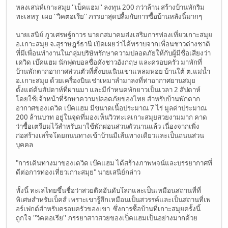
หลงเสน่ห์เกาะสมุย ''เบ็คแฮม'' ลงทุน 200 กว่าล้าน สร้างบ้านพักริม
ทะเลหรู เผย ''วิคตอเรีย'' ภรรยาสุดปลื้มกับการซื้อบ้านหลังนี้มากๆ
นายเสนีย์ ภูวเศรษฐ์ถาวร นายกสมาคมส่งเสริมการท่องเที่ยวเกาะสมุย
อ.เกาะสมุย จ.สุราษฎร์ธานี เปิดเผยว่าได้ทราบจากเพื่อนชาวต่างชาติ
ที่มีเพื่อนทำงานในกลุ่มบริษัทรักษาความปลอดภัยให้กับผู้มีชื่อเสียงว่า
เดวิด เบ๊คแฮม นักฟุตบอลชื่อดังชาวอังกฤษ และครอบครัว มาพักที่
บ้านพักตากอากาศส่วนตัวที่ตั้งบนเนินเขาแหลมหอย บ้านใต้ ต.แม่น้ำ
อ.เกาะสมุย ด้วยเครื่องบินเช่าเหมาลำมาลงที่ท่าอากาศยานสมุย
ตั้งแต่ต้นสัปดาห์ที่ผ่านมา และมีกำหนดพักยาวเป็นเวลา 2 สัปดาห์
โดยใช้เจ้าหน้าที่รักษาความปลอดภัยของไทย สำหรับบ้านพักตาก
อากาศของเดวิด เบ๊คแฮม มีขนาดเนื้อประมาณ 7 ไร่ มูลค่าประมาณ
200 ล้านบาท อยู่ในจุดที่มองเห็นวิวทะเลเกาะสมุยสวยงามมาก คาด
ว่าซื้อเตรียมไว้สำหรับมาใช้พักผ่อนส่วนตัวนานแล้ว เนื่องจากเพิ่ง
ก่อสร้างเสร็จโดยถนนทางเข้าบ้านมีเส้นทางเดียวและเป็นถนนส่วน
บุคคล
"การเดินทางมาของเดวิด เบ๊คแฮม ได้สร้างภาพพจน์และบรรยากาศที่
ดีต่อการท่องเที่ยวเกาะสมุย" นายเสนีย์กล่าว
ทั้งนี้ ทะเลไทยขึ้นชื่อว่าสวยติดอันดับโลกและเป็นเหมือนสถานที่ที่
พิเศษสำหรับเบ็คส์ เพราะเขารู้สึกเหมือนเป็นสวรรค์และเป็นสถานที่เพ
อร์เฟกต์สำหรับครอบครัวของเขา ซึ่งการซื้อบ้านที่เกาะสมุยครั้งนี้
ถูกใจ ''วิคตอเรีย'' ภรรยาสาวสวยของเบ็คแฮมเป็นอย่างมากด้วย