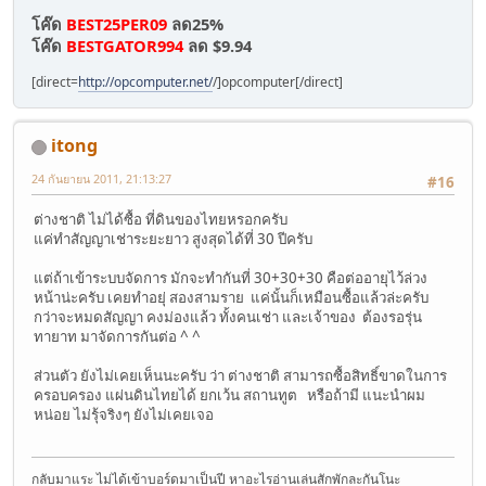
โค๊ด
BEST25PER09
ลด25%
โค๊ด
BESTGATOR994
ลด $9.94
[direct=
http://opcomputer.net/
/]opcomputer[/direct]
itong
24 กันยายน 2011, 21:13:27
#16
ต่างชาติ ไม่ได้ซื้อ ที่ดินของไทยหรอกครับ
แค่ทำสัญญาเช่าระยะยาว สูงสุดได้ที่ 30 ปีครับ
แต่ถ้าเข้าระบบจัดการ มักจะทำกันที่ 30+30+30 คือต่ออายุไว้ล่วง
หน้าน่ะครับ เคยทำอยุ่ สองสามราย แค่นั้นก็เหมือนซื้อแล้วล่ะครับ
กว่าจะหมดสัญญา คงม่องแล้ว ทั้งคนเช่า และเจ้าของ ต้องรอรุ่น
ทายาท มาจัดการกันต่อ ^ ^
ส่วนตัว ยังไม่เคยเห็นนะครับ ว่า ต่างชาติ สามารถซื้อสิทธิ์ขาดในการ
ครอบครอง แผ่นดินไทยได้ ยกเว้น สถานทูต หรือถ้ามี แนะนำผม
หน่อย ไม่รุ้จริงๆ ยังไม่เคยเจอ
กลับมาแระ ไม่ได้เข้าบอร์ดมาเป็นปี หาอะไรอ่านเล่นสักพักละกันโนะ