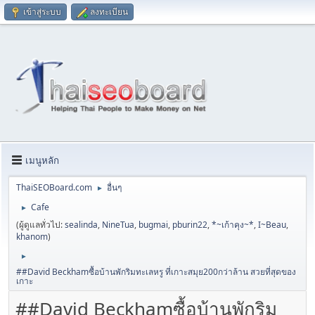
เข้าสู่ระบบ
ลงทะเบียน
เมนูหลัก
ThaiSEOBoard.com
อื่นๆ
►
Cafe
►
(ผู้ดูแลทั่วไป:
sealinda
,
NineTua
,
bugmai
,
pburin22
,
*~เก้าคุง~*
,
I~Beau
,
khanom
)
►
##David Beckhamซื้อบ้านพักริมทะเลหรู ที่เกาะสมุย200กว่าล้าน สวยที่สุดของ
เกาะ
##David Beckhamซื้อบ้านพักริม