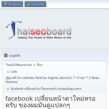
เข้าสู่ระบบ
ลงทะเบียน
เมนูหลัก
ThaiSEOBoard.com
อื่นๆ
►
Cafe
►
(ผู้ดูแลทั่วไป:
sealinda
,
NineTua
,
bugmai
,
pburin22
,
*~เก้าคุง~*
,
I~Beau
,
khanom
)
facebook เปลี่ยนหน้าตาใหม่หรอครับ ของผมมันดูแปลกๆ
►
facebook เปลี่ยนหน้าตาใหม่หรอ
ครับ ของผมมันดูแปลกๆ