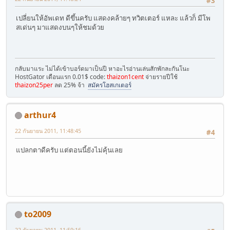
#3
เปลี่ยนให้อัพเดท ดีขึ้นครับ แสดงคล้ายๆ ทวิตเตอร์ แหละ แล้วก็ มีโพ
สเด่นๆ มาแสดงบนๆให้ชมด้วย
กลับมาแระ ไม่ได้เข้าบอร์ดมาเป็นปี หาอะไรอ่านเล่นสักพักละกันโนะ
HostGator เดือนแรก 0.01$ code:
thaizon1cent
จ่ายรายปีใช้
thaizon25per
ลด 25% จ้า
สมัครโฮสเกเตอร์
arthur4
22 กันยายน 2011, 11:48:45
#4
แปลกตาดีครับ แต่ตอนนี้ยังไม่คุ้นเลย
to2009
22 กันยายน 2011, 11:59:16