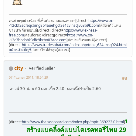
คนสวยๆอย่างน้อง พี่เห็นท้องมาเยอะ..เหอะๆ[direct=
https://www.xn-
-12cbf2ecfeqcbmg8b4auehgcf3e1cvinadjv03b9k.com
]สมัครตัวแทน
ขายประกันรถยนต์[/direct][direct=
https://www.exness-
free.com
]สอนforex[/direct][direct=
https://www.xn-
-12c3bbdobk3dfc9hrbo03aoc.com
]ต่อประกันรถยนต์[/direct]
[direct=
https://www.tradesabai.com/index.php/topic,624.msg924.html#msg9
สมัครเปิดบัญชี
forexใหม่ล่าสุด[/direct]
city
Verified Seller
07 กันยายน 2011, 18:54:29
#3
ดาวน์ 30 ผ่อน 60 ดอกเบี้ย 2.40 ตอนนี้ปรับเป็น 2.60
บริ
[direct=
http://www.thaiseoboard.com/index.php/topic,369222.0.html
]
สร้างแบคลิ้งค์แบบไดเรคทอรี่ไทย 29