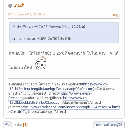
เกมส์
07 กันยายน 2011, 20:38:52
#10
อ้างถึงจาก: a8 ใน 07 กันยายน 2011, 19:03:40
เท่าของผมเลย 3.6% สิ้นปีมีโปร 0%
ถ้าแบบนั้น โตโยต้าลิสซิ่ง 3.25% ก็คงเรทปกติ ใช่ไหมครับ จะได้
ไม่ต้องหาใหม่
คนสวยๆอย่างน้อง พี่เห็นท้องมาเยอะ..เหอะๆ[direct=
https://www.xn-
-12cbf2ecfeqcbmg8b4auehgcf3e1cvinadjv03b9k.com
]สมัครตัวแทน
ขายประกันรถยนต์[/direct][direct=
https://www.exness-
free.com
]สอนforex[/direct][direct=
https://www.xn-
-12c3bbdobk3dfc9hrbo03aoc.com
]ต่อประกันรถยนต์[/direct]
[direct=
https://www.tradesabai.com/index.php/topic,624.msg924.html#msg9
สมัครเปิดบัญชี
forexใหม่ล่าสุด[/direct]
หน้า
1
ขึ้น
การกระทำของผู้ใช้