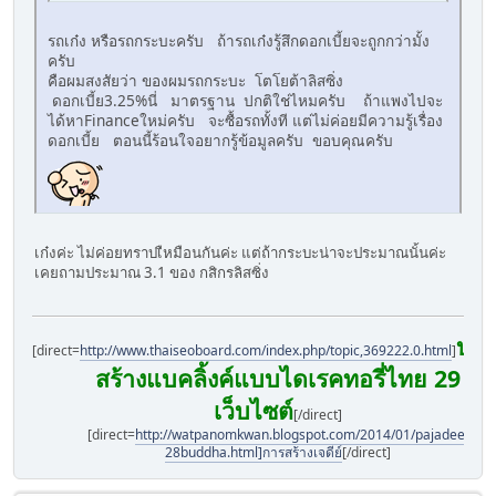
รถเก๋ง หรือรถกระบะครับ ถ้ารถเก๋งรู้สึกดอกเบี้ยจะถูกกว่ามั้ง
ครับ
คือผมสงสัยว่า ของผมรถกระบะ โตโยต้าลิสซิ่ง
ดอกเบี้ย3.25%นี่ มาตรฐาน ปกติใช่ไหมครับ ถ้าแพงไปจะ
ได้หาFinanceใหม่ครับ จะซื้อรถทั้งที แต่ไม่ค่อยมีความรู้เรื่อง
ดอกเบี้ย ตอนนี้ร้อนใจอยากรู้ข้อมูลครับ ขอบคุณครับ
เก๋งค่ะ ไม่ค่อยทราบเืหมือนกันค่ะ แต่ถ้ากระบะน่าจะประมาณนั้นค่ะ
เคยถามประมาณ 3.1 ของ กสิกรลิสซิ่ง
บริ
[direct=
http://www.thaiseoboard.com/index.php/topic,369222.0.html
]
สร้างแบคลิ้งค์แบบไดเรคทอรี่ไทย 29
เว็บไซต์
[/direct]
[direct=
http://watpanomkwan.blogspot.com/2014/01/pajadee-
28buddha.html]การสร้างเจดีย์
[/direct]