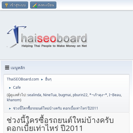
เข้าสู่ระบบ
ลงทะเบียน
เมนูหลัก
ThaiSEOBoard.com
อื่นๆ
►
Cafe
►
(ผู้ดูแลทั่วไป:
sealinda
,
NineTua
,
bugmai
,
pburin22
,
*~เก้าคุง~*
,
I~Beau
,
khanom
)
ช่วงนี้ใครซื้อรถยนต์ใหม่บ้างครับ ดอกเบี้ยเท่าไหร่ ปี2011
►
ช่วงนี้ใครซื้อรถยนต์ใหม่บ้างครับ
ดอกเบี้ยเท่าไหร่ ปี2011