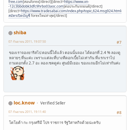
free.com
]สอนforex[/direct][direct=
https://www.xn-
-12c3bbdobk3dfc9hrbo03aoc.com
]ต่อประกันรถยนต์[/direct]
[direct=
https://www.tradesabai.com/index.php/topic,624.msg924.html#msg9
สมัครเปิดบัญชี
forexใหม่ล่าสุด[/direct]
shiba
07 กันยายน 2011, 19:07:50
#7
ของเราจองยาริสไป ตอนนี้ได้แล้ว ตอนนั้นจอง ได้ดอกที่ 2.4 % ลองดู
หลายๆ ที่นะค่ะ เพราะแต่ละที่บางทีดอกเบี้ยไม่เท่ากัน ที่แรกเราไป
ถามดอกตั้ง 2.7 อะ ลองเชคดูค่ะ ศูนย์มีเยอะ ของแถมอีกไม่เท่ากันค่ะ
loc.know
Verified Seller
07 กันยายน 2011, 19:11:40
#8
โตโยต้า กะ กรุงศรีมี โปร ราชการ รัฐวิสาหกิจด้วยน่ะครับ