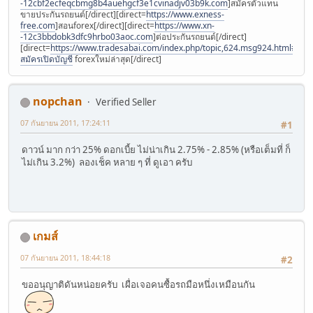
-12cbf2ecfeqcbmg8b4auehgcf3e1cvinadjv03b9k.com
]สมัครตัวแทน
ขายประกันรถยนต์[/direct][direct=
https://www.exness-
free.com
]สอนforex[/direct][direct=
https://www.xn-
-12c3bbdobk3dfc9hrbo03aoc.com
]ต่อประกันรถยนต์[/direct]
[direct=
https://www.tradesabai.com/index.php/topic,624.msg924.html#msg9
สมัครเปิดบัญชี
forexใหม่ล่าสุด[/direct]
nopchan
Verified Seller
07 กันยายน 2011, 17:24:11
#1
ดาวน์ มาก กว่า 25% ดอกเบี้ย ไม่น่าเกิน 2.75% - 2.85% (หรือเต็มที่ ก็
ไม่เกิน 3.2%) ลองเช็ค หลาย ๆ ที่ ดูเอา ครับ
เกมส์
07 กันยายน 2011, 18:44:18
#2
ขออนุญาติดันหน่อยครับ เผื่อเจอคนซื้อรถมือหนึ่งเหมือนกัน