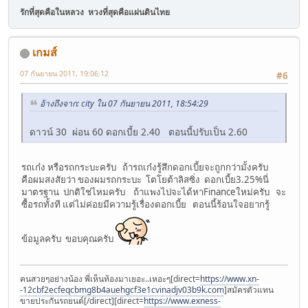
รักที่สุดคือในหลวง หวงที่สุดคือแผ่นดินไทย
เกมส์
07 กันยายน 2011, 19:06:12
#6
อ้างถึงจาก: city ใน 07 กันยายน 2011, 18:54:29
ดาวน์ 30 ผ่อน 60 ดอกเบี้ย 2.40 ตอนนี้ปรับเป็น 2.60
รถเก๋ง หรือรถกระบะครับ ถ้ารถเก๋งรู้สึกดอกเบี้ยจะถูกกว่ามั้งครับ
คือผมสงสัยว่า ของผมรถกระบะ โตโยต้าลิสซิ่ง ดอกเบี้ย3.25%นี่
มาตรฐาน ปกติใช่ไหมครับ ถ้าแพงไปจะได้หาFinanceใหม่ครับ จะ
ซื้อรถทั้งที แต่ไม่ค่อยมีความรู้เรื่องดอกเบี้ย ตอนนี้ร้อนใจอยากรู้
ข้อมูลครับ ขอบคุณครับ
คนสวยๆอย่างน้อง พี่เห็นท้องมาเยอะ..เหอะๆ[direct=
https://www.xn-
-12cbf2ecfeqcbmg8b4auehgcf3e1cvinadjv03b9k.com
]สมัครตัวแทน
ขายประกันรถยนต์[/direct][direct=
https://www.exness-