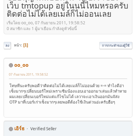
เว็บ tmtopup อยู่ในนนี้ไหมหรอครับ
ติดต่อไม่ได้เลยเมล์ก็ไม่ออนเลย
เริ่มโดย oo_oo, 07 กันยายน 2011, 19:58:52
0 สมาชิก และ 1 ผู้มาเยือน กำลังดูหัวข้อนี้
หน้า
1
ลง
การกระทำของผู้ใช้
oo_oo
07 กันยายน 2011, 19:58:52
โทษทีนะครับพอดีว่าติดต่อไม่ได้เลยเมล์ก็ไม่ออนด้วย =-= ทำไงดีอ่า
เซ็งมากๆเปลี่ยนบอร์ใหม่เพราะซิมน้องแอบเอาออกมาเล่นแล้วทำหาย
ผมเลยเปลี่ยนเบอร์ใหม่แต่แก้ไขไม่ได้ เลวาจะเอาเงินออกมันจัส่ง
OTP มาที่เบอร์เก่าเซ็งมากๆเลยพอดีต้องใช้เงินด่วนอ่ะครับฮือๆ
เอิร์ธ
Verified Seller