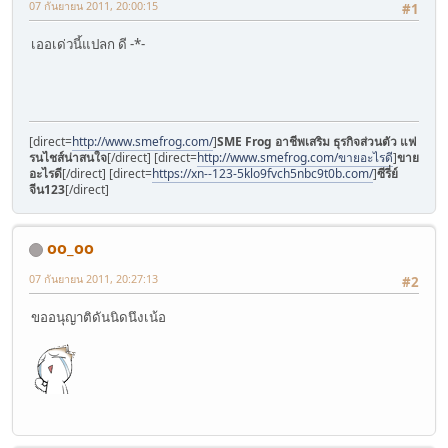
07 กันยายน 2011, 20:00:15
#1
เออเด่วนี้แปลก ดี -*-
[direct=
http://www.smefrog.com/
]
SME Frog อาชีพเสริม ธุรกิจส่วนตัว แฟ
รนไชส์น่าสนใจ
[/direct] [direct=
http://www.smefrog.com/ขายอะไรดี
]
ขาย
อะไรดี
[/direct] [direct=
https://xn--123-5klo9fvch5nbc9t0b.com/
]
ซีรี่ย์
จีน123
[/direct]
oo_oo
07 กันยายน 2011, 20:27:13
#2
ขออนุญาติดันนิดนึงเน้อ