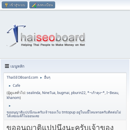
เข้าสู่ระบบ
ลงทะเบียน
เมนูหลัก
ThaiSEOBoard.com
อื่นๆ
►
Cafe
►
(ผู้ดูแลทั่วไป:
sealinda
,
NineTua
,
bugmai
,
pburin22
,
*~เก้าคุง~*
,
I~Beau
,
khanom
)
►
ขออนุญาติแปปนึงนะครับเจ้าของเว็บ tmtopup อยู่ในนนี้ไหมหรอครับติดต่อไม่
ได้เลยเมล์ก็ไม่ออนเลย
ขออนุญาติแปปนึงนะครับเจ้าของ