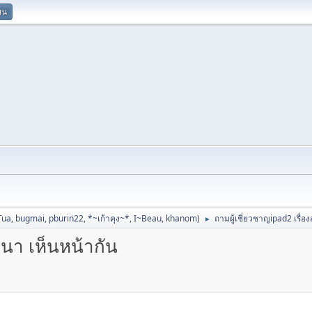
ยน
Tua
,
bugmai
,
pburin22
,
*~เก้าคุง~*
,
I~Beau
,
khanom
)
ถามผู้เชี่ยวชาญipad2 เรื่อ
►
ทนา เห็นหน้ากัน