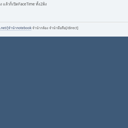
 แล้วก็เปิดFaceTime ทั้ง2ฝั่ง
.net/]จำนำnotebook
จำนำกล้อง จำนำมือถือ[/direct]
 กันยายน 2011, 19:20:03
รับ ไม่งั้นก็ต้องเป็น iPhpne4 หรือ iPod Touch Gen4
ั่ง แล้วก็เปิดFaceTime ทั้ง2ฝั่ง