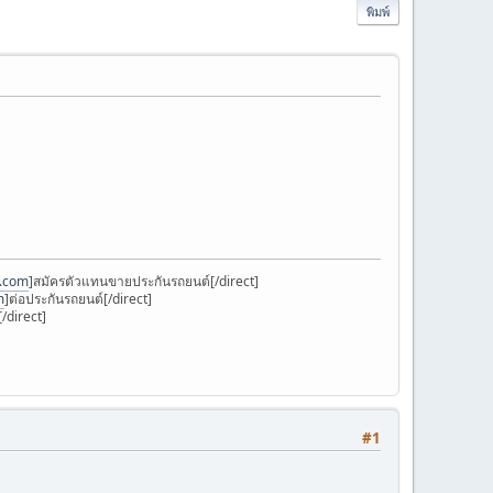
พิมพ์
k.com
]สมัครตัวแทนขายประกันรถยนต์[/direct]
m
]ต่อประกันรถยนต์[/direct]
/direct]
#1