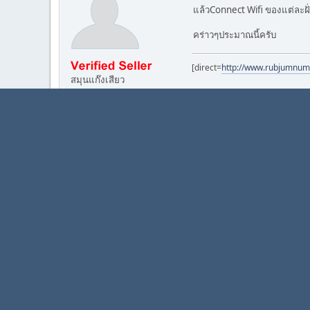
แล้วConnect Wifi ของแต่ละฝั่ง
คร่าวๆประมาณนี้ครับ
[direct=
http://www.rubjumnum
สมุนแก๊งเสียว
กระทู้: 852
บันทึกแล้ว
เกมส์
03 กันยายน 2011, 19:27:59
อ้างถึงจาก: lattlatt ใน 03
ทั้ง2ฝั่งต้องใช้ iPad2 นะค
แล้วConnect Wifi ของแต่ละฝ
คร่าวๆประมาณนี้ครับ
หัวหน้าแก๊งเสียว