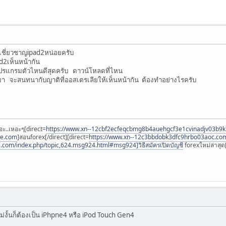
ู้เชี่ยวชาญipad2หน่อยครับ
d2เห็นหน้ากัน
้โปรแกรมตัวไหนดีสุดครับ ดาวน์โหลดที่ไหน
Bมา จะสนทนากับญาติที่ออสเตรเลียให้เห็นหน้ากัน ต้องทำอย่างไรครับ
อะ..เหอะๆ[direct=
https://www.xn--12cbf2ecfeqcbmg8b4auehgcf3e1cvinadjv03b9
ee.com
]สอนforex[/direct][direct=
https://www.xn--12c3bbdobk3dfc9hrbo03aoc.co
i.com/index.php/topic,624.msg924.html#msg924]วิธีสมัครเปิดบัญชี
forexใหม่ล่าสุด[
 ไม่งั้นก็ต้องเป็น iPhpne4 หรือ iPod Touch Gen4