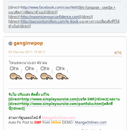
[direct=
http://www.facebook.com/coachkitti
]
My Fanpage - เทคนิค +
แนวคิดการพัฒนาตัวเอง[/direct]
[direct=
http://maximizeyourconfidence.com
]
[/direct]
[direct=
http://passiontomillion.com/]e-Book
แนวทางการเปลี่ยนสิ่งที่รู้ให้
ทำเงิน[/direct]
ganginwpop
03 กันยายน 2011, 19:36:11
#70
ไหนหละนางเอก AV ผม
รับโม ปรับแต่ง ติดตั้ง แก้ไข
[direct=
http://www.simpleyoursite.com
]
บอร์ด SMF
[/direct] ผลงาน
[direct=
http://www.simpleyoursite.com/portfolio.html
]
คลิกที่
นี่
[/direct]
อ่านการ์ตูนออนไลน์ ที่
MangaOnlines.com
Auto Pic Post to
SMF
from
Mthai
DEMO :
MangaOnlines.com