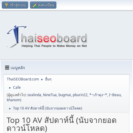
เข้าสู่ระบบ
ลงทะเบียน
เมนูหลัก
ThaiSEOBoard.com
อื่นๆ
►
Cafe
►
(ผู้ดูแลทั่วไป:
sealinda
,
NineTua
,
bugmai
,
pburin22
,
*~เก้าคุง~*
,
I~Beau
,
khanom
)
Top 10 AV สัปดาห์นี้ (นับจากยอดดาวน์โหลด)
►
Top 10 AV สัปดาห์นี้ (นับจากยอด
ดาวน์โหลด)