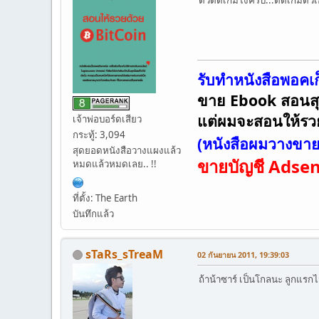
ตัวตัดเกมไงครับ...ตัดเกมตัวเอ
รับทำหนังสือพอคเก
ขาย Ebook สอนสุด
แต่ผมจะสอนให้รว
เจ้าพ่อบอร์ดเสียว
กระทู้: 3,094
(หนังสือผมวางขายอ
สุดยอดหนังสือวางแผงแล้ว
ขายบัญชี Adsens
หมดแล้วหมดเลย.. !!
ที่ตั้ง: The Earth
บันทึกแล้ว
sTaRs_sTreaM
02 กันยายน 2011, 19:39:03
ถ้าน้าซาร์ เป็นโกลนะ ลูกแรก