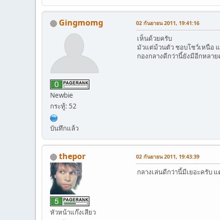
Gingmomg
02 กันยายน 2011, 19:41:16
เห็นด้วยครับ
มัวแต่ม้วนตัว ชอบโชว์เหนือ แ
กองกลางดีกว่านี้ยังมีอีกหลา
Newbie
กระทู้: 52
บันทึกแล้ว
thepor
02 กันยายน 2011, 19:43:39
กลางเล่นดีกว่านี้มีเยอะครับ แต่
หัวหน้าแก๊งเสียว