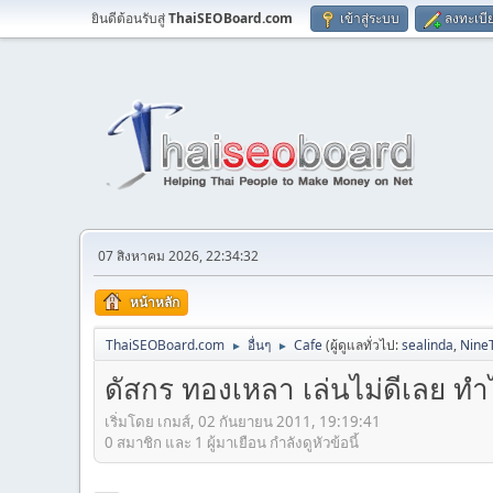
ยินดีต้อนรับสู่
ThaiSEOBoard.com
เข้าสู่ระบบ
ลงทะเบี
07 สิงหาคม 2026, 22:34:32
หน้าหลัก
ThaiSEOBoard.com
อื่นๆ
Cafe
(ผู้ดูแลทั่วไป:
sealinda
,
Nine
►
►
ดัสกร ทองเหลา เล่นไม่ดีเลย ท
เริ่มโดย เกมส์, 02 กันยายน 2011, 19:19:41
0 สมาชิก และ 1 ผู้มาเยือน กำลังดูหัวข้อนี้