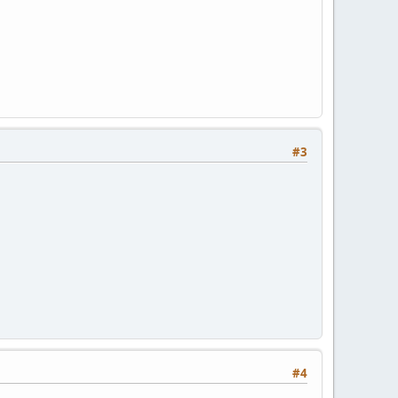
#3
#4