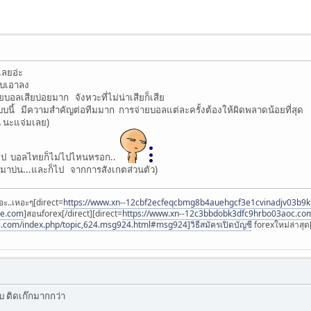
เลยอ่ะ
อบเอาลง
อลเสียบ่อยมาก จังหวะที่ไม่น่าเสียก็เสีย
์แบบนี้ มีความสำคัญต่อทีมมาก การจ่ายบอลแต่ละครั้งต้องให้ผิดพลาดน้อยที่สุด ท
น นะแจ่มเลย)
ต่อไป บอลไทยก็ไม่ไปไหนหรอก..
่มาบ่น...และก็ไป จากการสังเกตส่วนตัว)
อะ..เหอะๆ[direct=
https://www.xn--12cbf2ecfeqcbmg8b4auehgcf3e1cvinadjv03b9
ee.com
]สอนforex[/direct][direct=
https://www.xn--12c3bbdobk3dfc9hrbo03aoc.co
i.com/index.php/topic,624.msg924.html#msg924]วิธีสมัครเปิดบัญชี
forexใหม่ล่าสุด[
บ ติดเก๊กมากกว่า