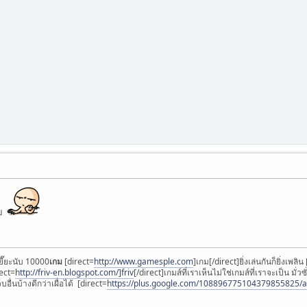
ับ
ี๊ยะนับ 10000
เกม
[direct=
http://www.gamesple.com
]เกม[/direct]ยิ่งเล่นกันก็ยิ่งเพลิน
rect=
http://friv-en.blogspot.com/]friv
[/direct]เกมส์ที่เราเห็นไม่ใช่เกมส์ที่เราจะเป็น มั่
บอื่นบ้างดีกว่าเผื่อได้ [direct=
https://plus.google.com/108896775104379855825/