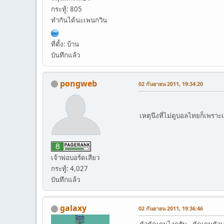
กระทู้: 805
ทำกันได้นะเพนกวิน
ที่ตั้ง: บ้าน
บันทึกแล้ว
pongweb
02 กันยายน 2011, 19:34:20
เหตุนึงที่ไม่ดูบอลไทยก็เพราะ
เจ้าพ่อบอร์ดเสียว
กระทู้: 4,027
บันทึกแล้ว
galaxy
02 กันยายน 2011, 19:36:46