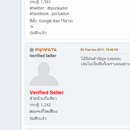
กระทู้: 1,561
#twitter : @punkador
#facebook : porkadun
ที่ตั้ง: Google Ban ไร้สาระ
ว่ะ
บันทึกแล้ว
หนุกหนาน
02 กันยายน 2011, 19:46:54
Verified Seller
ไอ้นี่มันตัวปัญหาเลยหละ
เล่นไม่เป็นทีมก็เพราะคนอย่าง
หัวหน้าแก๊งเสียว
กระทู้: 1,242
ສະບາຍດີໄທເສີຍວ
บันทึกแล้ว