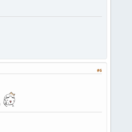
#6
ับ