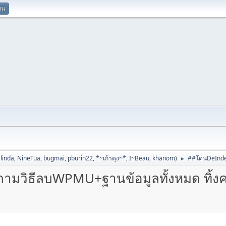
ยน
linda
,
NineTua
,
bugmai
,
pburin22
,
*~เก้าคุง~*
,
I~Beau
,
khanom
)
##โดนDeIndex
►
มวิธีลบWPMU+ฐานข้อมูลทั้งหมด ทิ้งค