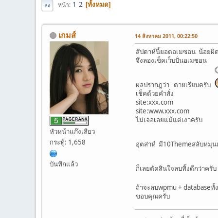
1
2
หน้า
ทั้งหมด
ลง
เกมส์
14 สิงหาคม 2011, 00:22:50
สัปดาห์นี้ยอดอเมซอน น้อยผิ
จึงลองเช็คเว็บปั่นอเมซอน
ผลปรากฎว่า ตายเรียบครับ
เช็คด้วยคำสั่ง
site:xxx.com
site:www.xxx.com
ไม่เจอเลยแม้แต่เงาครับ
หัวหน้าแก๊งเสียว
กระทู้: 1,658
อุตส่าห์ มี10Themeสลับหมุนเ
บันทึกแล้ว
ก็เลยตัดสินใจลบทิ้งดีกว่าครั
ถ้าจะลบwpmu + databaseทั้ง
ขอบคุณครับ