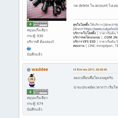
กด delete ใน account ไปเ
สุขใจโฮสติ้ง
ให้บริการ [direct=
ht
[direct=
https://www.sukjaihost
สมุนแก๊งเสียว
บริการเว็บโฮสติ้ง
| ราคาเริ่มต้น 
กระทู้: 936
บริการจดโดเมนเนม
|
.COM .IN
บริการ VPS SSD
| ราคาเริ่มต้น
บริการดี ต้องลอง!!
สอบถาม
| LINE: mrnipitpon , T
บันทึกแล้ว
waddee
14 สิงหาคม 2011, 00:40:40
ลองเปลี่ยนชื่อโดเมนดูครับ
น่าจะประหยัดเวลากว่า เริ่มให
สมุนแก๊งเสียว
กระทู้: 674
บันทึกแล้ว