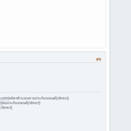
#9
k.com
]สมัครตัวแทนขายประกันรถยนต์[/direct]
m
]ต่อประกันรถยนต์[/direct]
/direct]