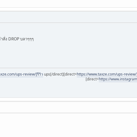
ำสั่ง DROP บลาๆๆๆ
axze.com/ups-review/]รีวิว
ups[/direct][direct=
https://www.taxze.com/ups-review/
[direct=
https://www.instagra