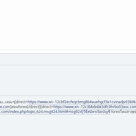
อะ..เหอะๆ[direct=
https://www.xn--12cbf2ecfeqcbmg8b4auehgcf3e1cvinadjv03b9
ee.com
]สอนforex[/direct][direct=
https://www.xn--12c3bbdobk3dfc9hrbo03aoc.co
i.com/index.php/topic,624.msg924.html#msg924]วิธีสมัครเปิดบัญชี
forexใหม่ล่าสุด[