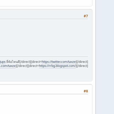
#7
]ups
ยี่ห้อไหนดี[/direct][direct=
https://twitter.com/taxze
][/direct]
m.com/taxze
][/direct][direct=
https://rrbg.blogspot.com/
][/direct]
#8