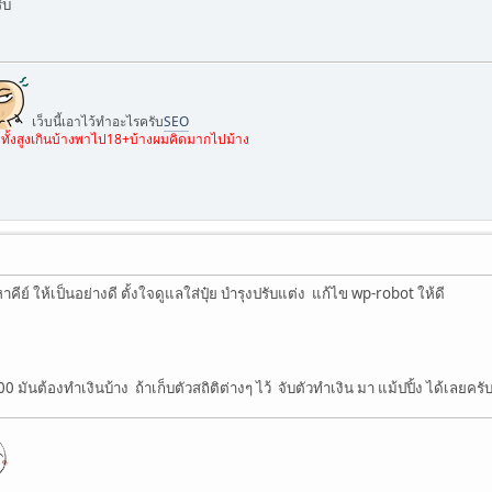
ับ
เว็บนี้เอาไว้ทำอะไรครับ
SEO
เลยทั้งสูงเกินบ้างพาไป18+บ้างผมคิดมากไปม้าง
าคีย์ ให้เป็นอย่างดี ตั้งใจดูแลใส่ปุ๋ย บำรุงปรับแต่ง แก้ไข wp-robot ให้ดี
 มันต้องทำเงินบ้าง ถ้าเก็บตัวสถิติต่างๆ ไว้ จับตัวทำเงิน มา แม้ปปิ้ง ได้เลยคร