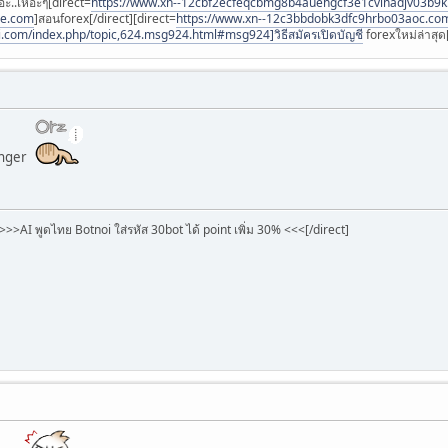
อะ..เหอะๆ[direct=
https://www.xn--12cbf2ecfeqcbmg8b4auehgcf3e1cvinadjv03b9
ee.com
]สอนforex[/direct][direct=
https://www.xn--12c3bbdobk3dfc9hrbo03aoc.co
i.com/index.php/topic,624.msg924.html#msg924]วิธีสมัครเปิดบัญชี
forexใหม่ล่าสุด[
manger
]>>>AI พูดไทย Botnoi ใส่รหัส 30bot ได้ point เพิ่ม 30% <<<[/direct]