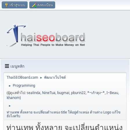
เข้าสู่ระบบ
ลงทะเบียน
เมนูหลัก
ThaiSEOBoard.com
พัฒนาเว็บไซต์
►
Programming
►
(ผู้ดูแลทั่วไป:
sealinda
,
NineTua
,
bugmai
,
pburin22
,
*~เก้าคุง~*
,
I~Beau
,
khanom
)
►
ท่านเทพ ทั้งหลาย จะเปลี่ยนตำแหน่ง title ให้อยู่ตำแหน่ง ด้านล่าง Logo แก้ไข
ยังไงครับ
ท่านเทพ ทั้งหลาย จะเปลี่ยนตำแหน่ง