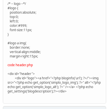
/* -- logo --*/
#logo {
position:absolute;
top:0;
left:0;
color:#999;
font-size:11px;
}
#logo a img{
border:none;
vertical-align:middle;
margin-right:15px;
code header.php
<div id="header">
<div id="logo"><a href="<?php bloginfo('url'); ?>/"><img
src="<?php echo get_option('simplo_logo_img'); ?>" alt="<?php
echo get_option('simplo_logo_alt'); ?>" /></a> <?php echo
get_settings('blogdescription');?></div>