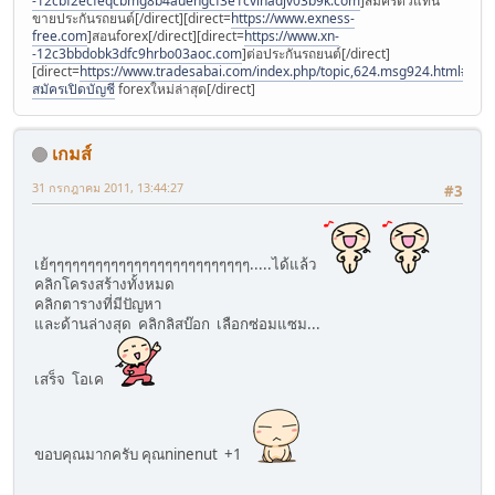
-12cbf2ecfeqcbmg8b4auehgcf3e1cvinadjv03b9k.com
]สมัครตัวแทน
ขายประกันรถยนต์[/direct][direct=
https://www.exness-
free.com
]สอนforex[/direct][direct=
https://www.xn-
-12c3bbdobk3dfc9hrbo03aoc.com
]ต่อประกันรถยนต์[/direct]
[direct=
https://www.tradesabai.com/index.php/topic,624.msg924.html#msg9
สมัครเปิดบัญชี
forexใหม่ล่าสุด[/direct]
เกมส์
31 กรกฎาคม 2011, 13:44:27
#3
เย้ๆๆๆๆๆๆๆๆๆๆๆๆๆๆๆๆๆๆๆๆๆๆๆๆๆๆ.....ได้แล้ว
คลิกโครงสร้างทั้งหมด
คลิกตารางที่มีปัญหา
และด้านล่างสุด คลิกลิสบ๊อก เลือกซ่อมแซม...
เสร็จ โอเค
ขอบคุณมากครับ คุณninenut +1