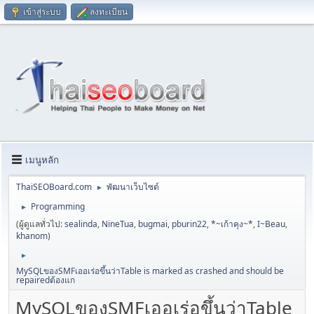
เข้าสู่ระบบ
ลงทะเบียน
เมนูหลัก
ThaiSEOBoard.com
พัฒนาเว็บไซต์
►
Programming
►
(ผู้ดูแลทั่วไป:
sealinda
,
NineTua
,
bugmai
,
pburin22
,
*~เก้าคุง~*
,
I~Beau
,
khanom
)
►
MySQLของSMFเออเร่อขึ้นว่าTable is marked as crashed and should be
repairedต้องแก
MySQLของSMFเออเร่อขึ้นว่าTable