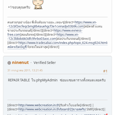
+1ขอบคุณครับ
คนสวยๆอย่างน้อง พี่เห็นท้องมาเยอะ..เหอะๆ[direct=
https://www.xn-
-12cbf2ecfeqcbmg8b4auehgcf3e1cvinadjv03b9k.com
]สมัครตัวแทน
ขายประกันรถยนต์[/direct][direct=
https://www.exness-
free.com
]สอนforex[/direct][direct=
https://www.xn-
-12c3bbdobk3dfc9hrbo03aoc.com
]ต่อประกันรถยนต์[/direct]
[direct=
https://www.tradesabai.com/index.php/topic,624.msg924.html#msg9
สมัครเปิดบัญชี
forexใหม่ล่าสุด[/direct]
ninenut
Verified Seller
31 กรกฎาคม 2011, 13:21:45
#1
REPAIR TABLE ใน phpMyAdmin ซ่อมแซมตารางทั้งหมดเลยครับ
[direct=
http://www.webcreation.in.th
]รับทำเว็บบอร์ด[/direct] |
[direct=
http://www.webcreation.in.th/board/2]ขายสคริป
SMF[/direct]|
ขาย