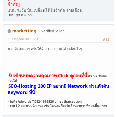
จำกัด]
แบน ระงับ บิน เปลี่ยนได้ไม่จำกัด รายเดือน
Line : @zsc2622k
marketting
Verified Seller
31 กรกฎาคม 2011, 12:35:10
#14
แลกลิงค์เยอะๆ ครับให้มี bl เยอะๆ จะได้ index ไวๆ
รับเขียนบทความคุณภาพ Click ดูก่อนที่นี่
คิว 5-7 วันจอง
ก่อนได้
SEO-Hosting 200 IP อยากมี Network ส่วนตัวดัน
Keyword ที่นี่
- รับทำ Adwords T.082-1695526 Line : thaiception
- งาน 3D ออกแบบนำเสนอ เช่น โรงแรม รีสอร์ท ร้านอาหาร ที่ท่องเที่ยว ฯลฯ