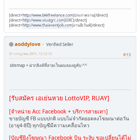
[direct=
http://www.bkkfreelance.com
]ประกาศงาน[/direct]
[direct=
http://www.visutgrc.com
]GRC[/direct]
[direct=
http://www.thaieventjob.com
]งานอีเว้นท์[/direct]
aoddylove
Verified Seller
31 กรกฎาคม 2011, 12:12:13
#13
sitemap + ฝากลิงค์ที่ลายเว็นผมลองดูคับ ^^
[รับสมัคร เอเย่นหวย LottoVIP, RUAY]
[จำหน่าย Acc Facebook + บริการสายเทา]
ขายบัญชี FB แบบปกติ แบบไม่จำกัดยอดลงโฆษณาต่อวัน
(อายุ4-8ปี) ทุกบัญชีมีความเคลื่อนไหว
[บัญชียิงโฆษณา Facebook บิน ระงับ ขอเปลี่ยนได้ไม่