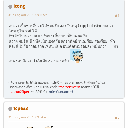
itong
31 กรกฎาคม 2011, 09:16:24
#1
อาจจะเป็นช่วงที่บอทไม่ชุมครับ ลองสังเกตุว่า gg bot เข้าเวบเยอะ
ไหม ดูใน stat ได้
ถ้าเข้าไม่เยอะ แต่มาเรื่อยๆ เดี๋ยวมันก็อินเด็กครับ
แรกๆ ผมอินเด็ก ทีละนิดเองครับ สักอาทิตย์ วันละร้อย สองร้อย พัก
หลังนี่ ไม่รุ้มาถล่มจากไหหน พี่แก อินเด็กเพิ่มรอบละ หมื่นกว่า = = มา
สามรอบติดละ กำลังเสียวๆอยุ่เลยครับ
กลับมาแระ ไม่ได้เข้าบอร์ดมาเป็นปี หาอะไรอ่านเล่นสักพักละกันโนะ
HostGator เดือนแรก 0.01$ code:
thaizon1cent
จ่ายรายปีใช้
thaizon25per
ลด 25% จ้า
สมัครโฮสเกเตอร์
fcpe33
31 กรกฎาคม 2011, 09:54:45
#2