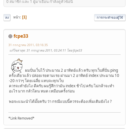
0 สมาชิก และ 1 ผู้มาเยือน กำลังดูหัวข้อนี้
หน้า
1
ลง
การกระทำของผู้ใช้
fcpe33
31 กรกฎาคม 2011, 03:16:35
แก้ไขล่าสุด
: 31 กรกฎาคม 2011, 03:24:11 โดย fcpe33
ผมปั่นเว็บไว้ ประมาณ 2 อาทิตย์แล้ว ครับ ทุกเว็บที่ปั่น ping
ครั้งเดียวแล้ว ปล่อยเรยตามเรย ผ่านมา 2 อาทิตย์ index ประมาณ 10
-20 กว่าๆ โดยเฉลี่ย แทบจะทุกเว็บ
ควรจะทำยังไง ดีครับ ผมรู้สึกว่ามัน index ช้าไป ครับ ไม่กล้าจะทำ
อะไร มาก กลัวโดน หมด เหมือนครั้งก่อน
พอจะแนะนำได้มั๊ยครับ ว่า กรณีแบบนี้ควรจะต้องเพิ่มเติมยังไง ?
*Link Removed*