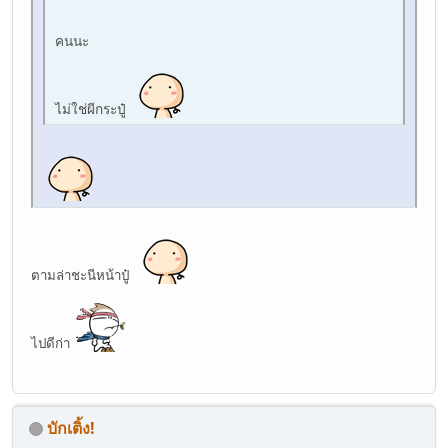
คนนะ
ไม่ใช่ผีกระปู๋
ตามล่าชะนีหน้าปู๋
ไปดีก่า
บักเติ้ง!