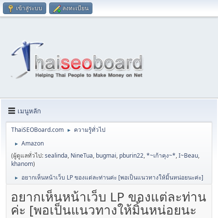
เข้าสู่ระบบ
ลงทะเบียน
เมนูหลัก
ThaiSEOBoard.com
ความรู้ทั่วไป
►
Amazon
►
(ผู้ดูแลทั่วไป:
sealinda
,
NineTua
,
bugmai
,
pburin22
,
*~เก้าคุง~*
,
I~Beau
,
khanom
)
อยากเห็นหน้าเว็บ LP ของแต่ละท่านค่ะ [พอเป็นแนวทางให้มิ้นหน่อยนะค่ะ]
►
อยากเห็นหน้าเว็บ LP ของแต่ละท่าน
ค่ะ [พอเป็นแนวทางให้มิ้นหน่อยนะ