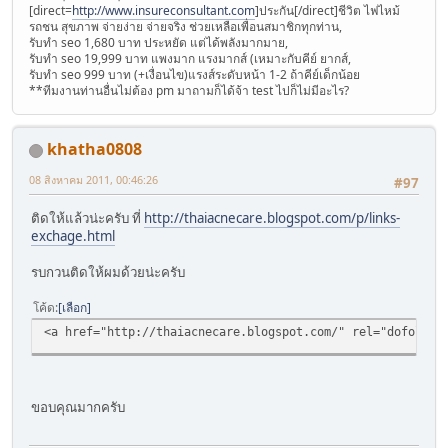
[direct=
http://www.insureconsultant.com
]ประกัน[/direct]ชีวิต ไฟไหม้
รถชน สุขภาพ จ่ายง่าย จ่ายจริง ช่วยเหลือเพื่อนสมาชิกทุกท่าน,
รับทำ seo 1,680 บาท ประหยัด แต่ได้พลังมากมาย,
รับทำ seo 19,999 บาท แพงมาก แรงมากส์ (เหมาะกับคีย์ ยากส์,
รับทำ seo 999 บาท (+เงื่อนไข)แรงส์ระดับหน้า 1-2 ถ้าคีย์เด็กน้อย
**ทีมงานท่านอื่นไม่ต้อง pm มาถามก็ได้จ้า test ไปก็ไม่มีอะไร?
khatha0808
08 สิงหาคม 2011, 00:46:26
#97
ติดให้แล้วน่ะครับ ที่
http://thaiacnecare.blogspot.com/p/links-
exchage.html
รบกวนติดให้ผมด้วยน่ะครับ
โค้ด
เลือก
<a href="http://thaiacnecare.blogspot.com/" rel="dofollow" target
ขอบคุณมากครับ