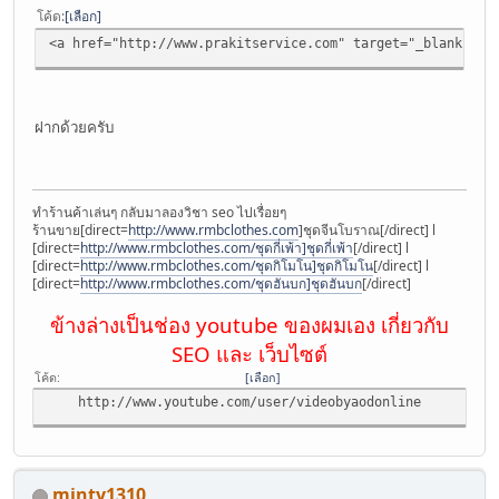
โค้ด
เลือก
<a href="http://www.prakitservice.com" target="_blank" title
ฝากด้วยครับ
ทำร้านค้าเล่นๆ กลับมาลองวิชา seo ไปเรื่อยๆ
ร้านขาย[direct=
http://www.rmbclothes.com
]ชุดจีนโบราณ[/direct] l
[direct=
http://www.rmbclothes.com/ชุดกี่เพ้า]ชุดกี่เพ้า
[/direct] l
[direct=
http://www.rmbclothes.com/ชุดกิโมโน]ชุดกิโมโน
[/direct] l
[direct=
http://www.rmbclothes.com/ชุดฮันบก]ชุดฮันบก
[/direct]
ข้างล่างเป็นช่อง youtube ของผมเอง เกี่ยวกับ
SEO และ เว็บไซต์
โค้ด
เลือก
http://www.youtube.com/user/videobyaodonline
minty1310