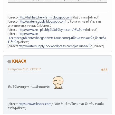
[direct=
http://fishhatcheryfarm.blogspot.com
]พันธุ์ปลาดุก[/direct]
[direct=
http://water-supply.blogspot.com
]เปลี่ยนสารกรองน้ำโรงงาน
อุตสาหกรรม,สารกรองน้ำ[/direct]
[direct=
http://www.xn--p3cbhj2b3dl9bym.com/]พันธุ์ปลา
[/direct]
[direct=
http://www.xn-
-12cm6ccg6bibn6cvb6cg5a6n9e1a6e.com/]เปลี่ยนสารกรองน้ำ,ล้างแท้ง
ค์เก็บน้ำ
[/direct]
[direct=
http://watersupply555.wordpress.com/]ทรายกรองน้ำ
[/direct]
KNACX
13 มิถุนายน 2011, 21:19:02
#85
ติดให้ครบทุกท่านแล้วนะครับ
[direct=
https://www.knacx.com
]บริษัท รับเขียนโปรแกรม ด้วยทีมงานมือ
อาชีพ[/direct]