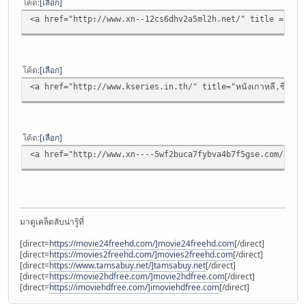
โค้ด
เลือก
<a href="http://www.xn--12cs6dhv2a5ml2h.net/" title = "เกม
โค้ด
เลือก
<a href="http://www.kseries.in.th/" title="หนังเกาหลี,ซีรี่ย์เ
โค้ด
เลือก
<a href="http://www.xn----5wf2buca7fybva4b7f5gse.com/" titl
มาดูเคล็ดลับน่ารู้ที่
[direct=
https://movie24freehd.com/]movie24freehd.com
[/direct]
[direct=
https://movies2freehd.com/]movies2freehd.com
[/direct]
[direct=
https://www.tamsabuy.net/]tamsabuy.net
[/direct]
[direct=
https://movie2hdfree.com/]movie2hdfree.com
[/direct]
[direct=
https://imoviehdfree.com/]imoviehdfree.com
[/direct]