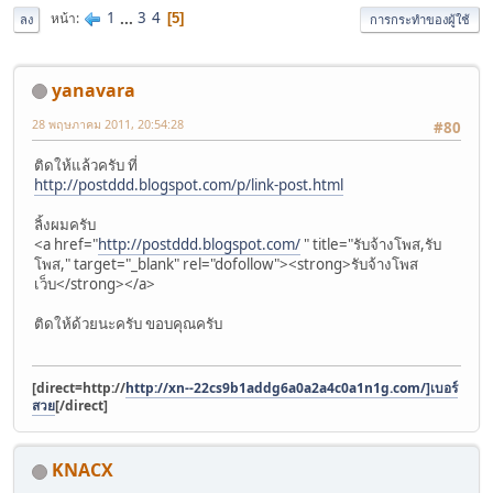
1
...
3
4
หน้า
5
ลง
การกระทำของผู้ใช้
yanavara
28 พฤษภาคม 2011, 20:54:28
#80
ติดให้แล้วครับ ที่
http://postddd.blogspot.com/p/link-post.html
ลิ้งผมครับ
<a href="
http://postddd.blogspot.com/
" title="รับจ้างโพส,รับ
โพส," target="_blank" rel="dofollow"><strong>รับจ้างโพส
เว็บ</strong></a>
ติดให้ด้วยนะครับ ขอบคุณครับ
[direct=http://
http://xn--22cs9b1addg6a0a2a4c0a1n1g.com/]เบอร์
สวย
[/direct]
KNACX