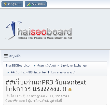
เข้าสู่ระบบ
ลงทะเบียน
เมนูหลัก
ThaiSEOBoard.com
พัฒนาเว็บไซต์
Link-Like Exchange
►
►
##เว็บเก่าแก่PR3 รับแลกtext linkถาวร แรงงงงงง..!!
►
##เว็บเก่าแก่PR3 รับแลกtext
linkถาวร แรงงงงงง..!!
เริ่มโดย เกมส์, 22 กรกฎาคม 2011, 19:32:43
0 สมาชิก และ 1 ผู้มาเยือน กำลังดูหัวข้อนี้