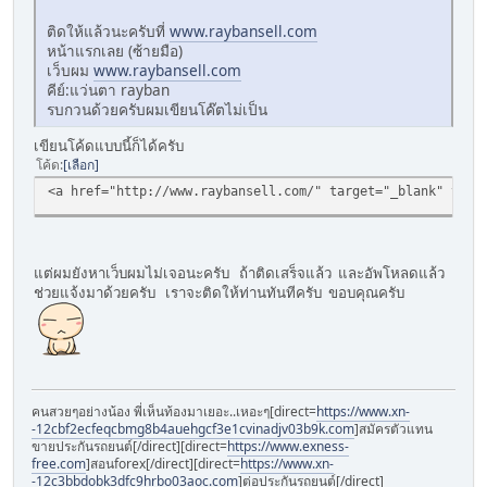
ติดให้แล้วนะครับที่
www.raybansell.com
หน้าแรกเลย (ซ้ายมือ)
เว็บผม
www.raybansell.com
คีย์:แว่นตา rayban
รบกวนด้วยครับผมเขียนโค๊ตไม่เป็น
เขียนโค้ดแบบนี้ก็ได้ครับ
โค้ด
เลือก
<a href="http://www.raybansell.com/" target="_blank" title
แต่ผมยังหาเว็บผมไม่เจอนะครับ ถ้าติดเสร็จแล้ว และอัพโหลดแล้ว
ช่วยแจ้งมาด้วยครับ เราจะติดให้ท่านทันทีครับ ขอบคุณครับ
คนสวยๆอย่างน้อง พี่เห็นท้องมาเยอะ..เหอะๆ[direct=
https://www.xn-
-12cbf2ecfeqcbmg8b4auehgcf3e1cvinadjv03b9k.com
]สมัครตัวแทน
ขายประกันรถยนต์[/direct][direct=
https://www.exness-
free.com
]สอนforex[/direct][direct=
https://www.xn-
-12c3bbdobk3dfc9hrbo03aoc.com
]ต่อประกันรถยนต์[/direct]