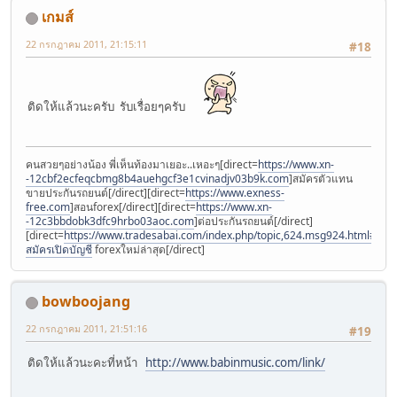
เกมส์
22 กรกฎาคม 2011, 21:15:11
#18
ติดให้แล้วนะครับ รับเรื่อยๆครับ
คนสวยๆอย่างน้อง พี่เห็นท้องมาเยอะ..เหอะๆ[direct=
https://www.xn-
-12cbf2ecfeqcbmg8b4auehgcf3e1cvinadjv03b9k.com
]สมัครตัวแทน
ขายประกันรถยนต์[/direct][direct=
https://www.exness-
free.com
]สอนforex[/direct][direct=
https://www.xn-
-12c3bbdobk3dfc9hrbo03aoc.com
]ต่อประกันรถยนต์[/direct]
[direct=
https://www.tradesabai.com/index.php/topic,624.msg924.html#msg9
สมัครเปิดบัญชี
forexใหม่ล่าสุด[/direct]
bowboojang
22 กรกฎาคม 2011, 21:51:16
#19
ติดให้แล้วนะคะที่หน้า
http://www.babinmusic.com/link/