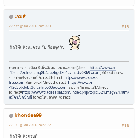
เกมส์
22 กรกฎาคม 2011, 20:40:31
#15
ติดให้แล้วนะครับ รับเรื่อยๆครับ
คนสวยๆอย่างน้อง พี่เห็นท้องมาเยอะ..เหอะๆ[direct=
https://www.xn-
-12cbf2ecfeqcbmg8b4auehgcf3e1cvinadjv03b9k.com
]สมัครตัวแทน
ขายประกันรถยนต์[/direct][direct=
https://www.exness-
free.com
]สอนforex[/direct][direct=
https://www.xn-
-12c3bbdobk3dfc9hrbo03aoc.com
]ต่อประกันรถยนต์[/direct]
[direct=
https://www.tradesabai.com/index.php/topic,624.msg924.html#msg9
สมัครเปิดบัญชี
forexใหม่ล่าสุด[/direct]
khondee99
22 กรกฎาคม 2011, 20:54:28
#16
ติดให้แล้วครับที่