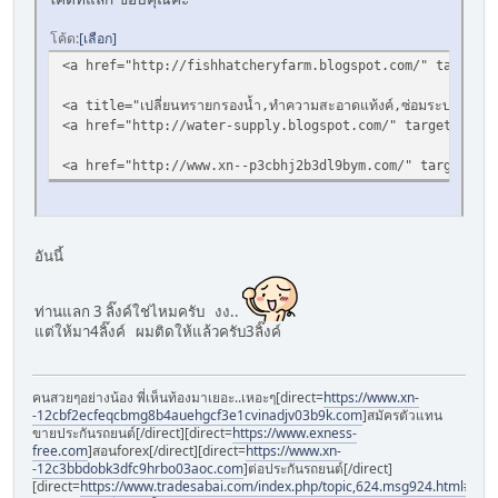
โค้ด
เลือก
<a href="http://fishhatcheryfarm.blogspot.com/" target="_blan
<a title="เปลี่ยนทรายกรองน้ำ,ทำความสะอาดแท้งค์,ซ่อมระบบประ
<a href="http://water-supply.blogspot.com/" target="_blank"
<a href="http://www.xn--p3cbhj2b3dl9bym.com/" target="_blan
อันนี้
ท่านแลก 3 ลิ๊งค์ใช่ไหมครับ งง..
แต่ให้มา4ลิ๊งค์ ผมติดให้แล้วครับ3ลิ๊งค์
คนสวยๆอย่างน้อง พี่เห็นท้องมาเยอะ..เหอะๆ[direct=
https://www.xn-
-12cbf2ecfeqcbmg8b4auehgcf3e1cvinadjv03b9k.com
]สมัครตัวแทน
ขายประกันรถยนต์[/direct][direct=
https://www.exness-
free.com
]สอนforex[/direct][direct=
https://www.xn-
-12c3bbdobk3dfc9hrbo03aoc.com
]ต่อประกันรถยนต์[/direct]
[direct=
https://www.tradesabai.com/index.php/topic,624.msg924.html#msg9