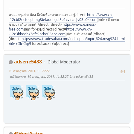
คนสวยๆอย่างน้อง พี่เห็นท้องมาเยอะ..เหอะๆ[direct=
https://www.xn-
-12cbf2ecfeqcbmg8b4auehgcf3e1cvinadjv03b9k.com
]สมัครตัวแทน
ขายประกันรถยนต์[/direct][direct=
https://www.exness-
free.com
]สอนforex[/direct][direct=
https://www.xn-
-12c3bbdobk3dfc9hrbo03aoc.com
]ต่อประกันรถยนต์[/direct]
[direct=
https://www.tradesabai.com/index.php/topic,624.msg924.html#msg9
สมัครเปิดบัญชี
forexใหม่ล่าสุด[/direct]
adsene5438
Global Moderator
10 กรกฎาคม 2011, 11:29:22
#1
แก้ไขล่าสุด
: 10 กรกฎาคม 2011, 11:32:27 โดย adsene5438
@HostGator