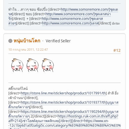
ทำใจ. . .สาวๆ ชอบ ช๊อปปิ้ง [direct=
http://www.somoremore.com/]ชุดเด
รส
[/direct] ชอบ [direct=
http://www.somoremore.com/]ชุดเดรสน่า
รัก
[/direct] + [direct=
http://www.somoremore.com/]ชุดเดรส
สวยๆ
[/direct] [direct=
http://www.somoremore.com/]เดรส
[/direct] อ่ะนะ
หนุ่มบ้านโคก
Verified Seller
10 กรกฎาคม 2011, 12:22:47
#12
สติ๊กเกอร์ไลน์
[direct=
https://store.line.me/stickershop/product/1017991/th
] สำลี อึ่ง
เพ้าบ้านนา[/direct],
[direct=
https://store.line.me/stickershop/product/1019377/th]บุญมาส
ติ๊กเกอร์ควายๆ
[/direct],
[direct=
https://store.line.me/stickershop/product/1190294/th]บุญมาส
ติ๊กเกอร์ควายๆ
2[/direct][direct=
https://hostings.ruk-com.in.th/aff.php?
aff=214]เช่าโฮสต์คุณภาพคลิกเลย[/direct][direct=https://www.xn-
-12c1bij4d1a0fza6gi5c.com/category/%E0%B9%80%E0%B8%A5%E