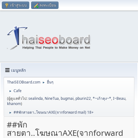
เข้าสู่ระบบ
ลงทะเบียน
เมนูหลัก
ThaiSEOBoard.com
อื่นๆ
►
Cafe
►
(ผู้ดูแลทั่วไป:
sealinda
,
NineTua
,
bugmai
,
pburin22
,
*~เก้าคุง~*
,
I~Beau
,
khanom
)
##พักสายตา..โฆษณาAXE(จากforward mail) 18+
►
##พัก
สายตา..โฆษณาAXE(จากforward