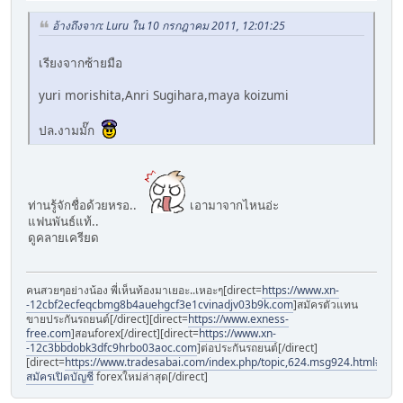
อ้างถึงจาก: Luru ใน 10 กรกฎาคม 2011, 12:01:25
เรียงจากซ้ายมือ
yuri morishita,Anri Sugihara,maya koizumi
ปล.งามมั๊ก
ท่านรู้จักชื่อด้วยหรอ..
เอามาจากไหนอ่ะ
แฟนพันธ์แท้..
ดูคลายเครียด
คนสวยๆอย่างน้อง พี่เห็นท้องมาเยอะ..เหอะๆ[direct=
https://www.xn-
-12cbf2ecfeqcbmg8b4auehgcf3e1cvinadjv03b9k.com
]สมัครตัวแทน
ขายประกันรถยนต์[/direct][direct=
https://www.exness-
free.com
]สอนforex[/direct][direct=
https://www.xn-
-12c3bbdobk3dfc9hrbo03aoc.com
]ต่อประกันรถยนต์[/direct]
[direct=
https://www.tradesabai.com/index.php/topic,624.msg924.html#msg9
สมัครเปิดบัญชี
forexใหม่ล่าสุด[/direct]