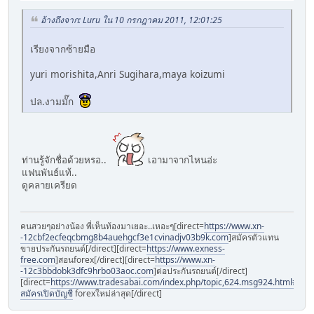
อ้างถึงจาก: Luru ใน 10 กรกฎาคม 2011, 12:01:25
เรียงจากซ้ายมือ
yuri morishita,Anri Sugihara,maya koizumi
ปล.งามมั๊ก
ท่านรู้จักชื่อด้วยหรอ..
เอามาจากไหนอ่ะ
แฟนพันธ์แท้..
ดูคลายเครียด
คนสวยๆอย่างน้อง พี่เห็นท้องมาเยอะ..เหอะๆ[direct=
https://www.xn-
-12cbf2ecfeqcbmg8b4auehgcf3e1cvinadjv03b9k.com
]สมัครตัวแทน
ขายประกันรถยนต์[/direct][direct=
https://www.exness-
free.com
]สอนforex[/direct][direct=
https://www.xn-
-12c3bbdobk3dfc9hrbo03aoc.com
]ต่อประกันรถยนต์[/direct]
[direct=
https://www.tradesabai.com/index.php/topic,624.msg924.html#msg9
สมัครเปิดบัญชี
forexใหม่ล่าสุด[/direct]