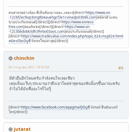
คนสวยๆอย่างน้อง พี่เห็นท้องมาเยอะ..เหอะๆ[direct=
https://www.xn-
-12cbf2ecfeqcbmg8b4auehgcf3e1cvinadjv03b9k.com
]สมัครตัวแทน
ขายประกันรถยนต์[/direct][direct=
https://www.exness-
free.com
]สอนforex[/direct][direct=
https://www.xn-
-12c3bbdobk3dfc9hrbo03aoc.com
]ต่อประกันรถยนต์[/direct]
[direct=
https://www.tradesabai.com/index.php/topic,624.msg924.html#msg9
สมัครเปิดบัญชี
forexใหม่ล่าสุด[/direct]
chinchin
05 กรกฎาคม 2011, 19:57:54
#5
มีตัวอื่นอีกไหมครับ กำลังสนใจเลยเชียว
เคยเห็นแว๊บๆ ประมาณว่าดึงเอาโพสล่าสุดของซับนั้นๆขึ้นมาน่ะครับ
จำไม่ได้มันชื่ออะไรก็ไม่รู้
[direct=
https://www.facebook.com/appgmail]บัญชี
Gmail ยืนยันเบอร์
โทร[/direct]
jutarat