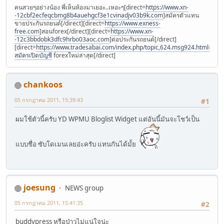
คนสวยๆอย่างน้อง พี่เห็นท้องมาเยอะ..เหอะๆ[direct=
https://www.xn-
-12cbf2ecfeqcbmg8b4auehgcf3e1cvinadjv03b9k.com
]สมัครตัวแทน
ขายประกันรถยนต์[/direct][direct=
https://www.exness-
free.com
]สอนforex[/direct][direct=
https://www.xn-
-12c3bbdobk3dfc9hrbo03aoc.com
]ต่อประกันรถยนต์[/direct]
[direct=
https://www.tradesabai.com/index.php/topic,624.msg924.html#msg9
สมัครเปิดบัญชี
forexใหม่ล่าสุด[/direct]
chankoos
05 กรกฎาคม 2011, 15:39:43
#1
ผมใช้ตัวนี้ครับ YD WPMU Bloglist Widget แต่อันนี้มันจะโชว์เป็น
แบบชื่อ ซับโดเมนเลยอ่ะครับ แทนกันได้มั้ย
joesung
NEWS group
05 กรกฎาคม 2011, 15:41:35
#2
buddypress หรือป่าวไม่แน่ใจน่ะ