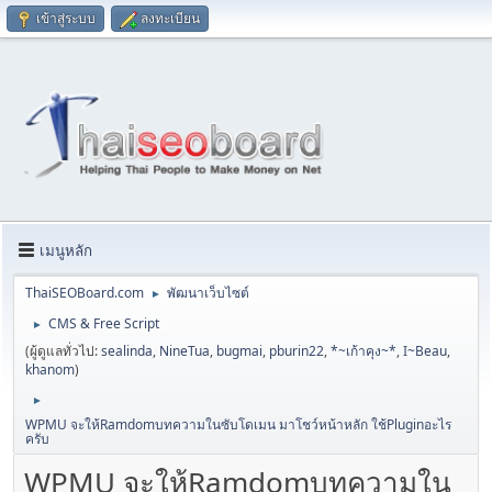
เข้าสู่ระบบ
ลงทะเบียน
เมนูหลัก
ThaiSEOBoard.com
พัฒนาเว็บไซต์
►
CMS & Free Script
►
(ผู้ดูแลทั่วไป:
sealinda
,
NineTua
,
bugmai
,
pburin22
,
*~เก้าคุง~*
,
I~Beau
,
khanom
)
►
WPMU จะให้Ramdomบทความในซับโดเมน มาโชว์หน้าหลัก ใช้Pluginอะไร
ครับ
WPMU จะให้Ramdomบทความใน