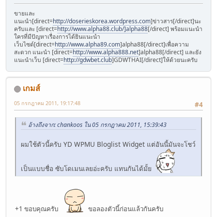
ขายและ
แนะนำ[direct=
http://doserieskorea.wordpress.com
]ข่าวสาร[/direct]นะ
ครับและ [direct=
http://www.alpha88.club/]alpha88
[/direct] พร้อมแนะนำ
ใครที่มีปัญหาเรื่องการได้ยินแนะนำ
เว็บไซต์[direct=
http://www.alpha89.com
]alpha88[/direct]เพื่อความ
สะดวก แนะนำ [direct=
http://www.alpha888.net
]alpha88[/direct] และยัง
แนะนำเว็บ [direct=
http://gdwbet.club
]GDWTHAI[/direct]ให้ด้วยนะครับ
เกมส์
05 กรกฎาคม 2011, 19:17:48
#4
อ้างถึงจาก: chankoos ใน 05 กรกฎาคม 2011, 15:39:43
ผมใช้ตัวนี้ครับ YD WPMU Bloglist Widget แต่อันนี้มันจะโชว์
เป็นแบบชื่อ ซับโดเมนเลยอ่ะครับ แทนกันได้มั้ย
+1 ขอบคุณครับ
ขอลองตัวนี้ก่อนแล้วกันครับ