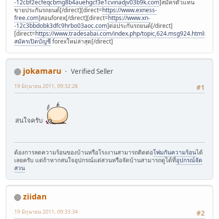
-12cbf2ecfeqcbmg8b4auehgcf3e1cvinadjv03b9k.com
]สมัครตัวแทน
ขายประกันรถยนต์[/direct][direct=
https://www.exness-
free.com
]สอนforex[/direct][direct=
https://www.xn-
-12c3bbdobk3dfc9hrbo03aoc.com
]ต่อประกันรถยนต์[/direct]
[direct=
https://www.tradesabai.com/index.php/topic,624.msg924.html#msg9
สมัครเปิดบัญชี
forexใหม่ล่าสุด[/direct]
jokamaru
Verified Seller
19 มิถุนายน 2011, 09:32:28
#1
สนใจครับ
ต้องการลดความร้อนของบ้านหรือโรงงานสามารถติดต่อ
โฟมกันความร้อน
ได้
เลยครับ แต่ถ้าหากสนใจอุปกรณ์แต่สวนหรือจัดบ้านสามารถดูได้ที่
อุปกรณ์จัด
สวน
ziidan
19 มิถุนายน 2011, 09:33:34
#2