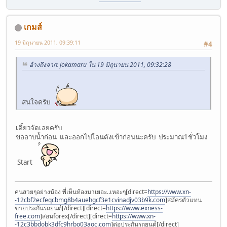
เกมส์
19 มิถุนายน 2011, 09:39:11
#4
อ้างถึงจาก: jokamaru ใน 19 มิถุนายน 2011, 09:32:28
สนใจครับ
เดี๋ยวจัดเลยครับ
ขออาบน้ำก่อน และออกไปโอนตังเข้าก่อนนะครับ ประมาณ1ชั่วโมง
Start
คนสวยๆอย่างน้อง พี่เห็นท้องมาเยอะ..เหอะๆ[direct=
https://www.xn-
-12cbf2ecfeqcbmg8b4auehgcf3e1cvinadjv03b9k.com
]สมัครตัวแทน
ขายประกันรถยนต์[/direct][direct=
https://www.exness-
free.com
]สอนforex[/direct][direct=
https://www.xn-
-12c3bbdobk3dfc9hrbo03aoc.com
]ต่อประกันรถยนต์[/direct]