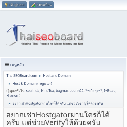
เข้าสู่ระบบ
ลงทะเบียน
เมนูหลัก
ThaiSEOBoard.com
Host and Domain
►
Host & Domain (register)
►
(ผู้ดูแลทั่วไป:
sealinda
,
NineTua
,
bugmai
,
pburin22
,
*~เก้าคุง~*
,
I~Beau
,
khanom
)
อยากเช่าHostgatorผ่านใครก็ได้ครับ แต่ช่วยVerifyให้ด้วยครับ
►
อยากเช่าHostgatorผ่านใครก็ได้
ครับ แต่ช่วยVerifyให้ด้วยครับ