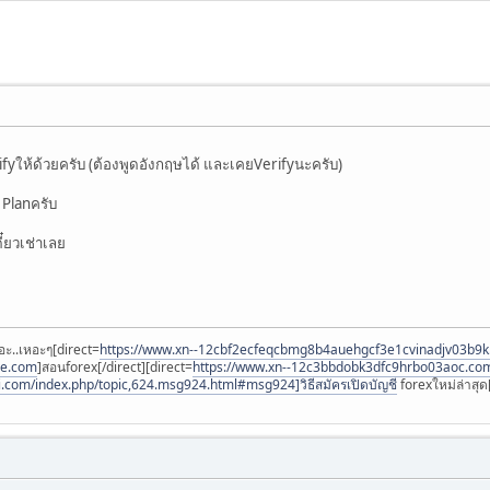
ifyให้ด้วยครับ (ต้องพูดอังกฤษได้ และเคยVerifyนะครับ)
Planครับ
๋ยวเช่าเลย
อะ..เหอะๆ[direct=
https://www.xn--12cbf2ecfeqcbmg8b4auehgcf3e1cvinadjv03b9
ee.com
]สอนforex[/direct][direct=
https://www.xn--12c3bbdobk3dfc9hrbo03aoc.co
i.com/index.php/topic,624.msg924.html#msg924]วิธีสมัครเปิดบัญชี
forexใหม่ล่าสุด[