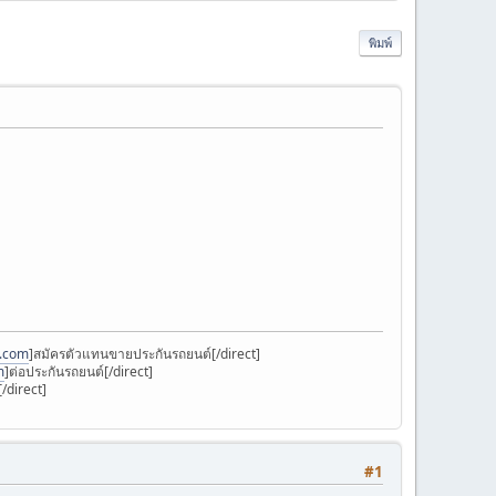
พิมพ์
k.com
]สมัครตัวแทนขายประกันรถยนต์[/direct]
m
]ต่อประกันรถยนต์[/direct]
/direct]
#1