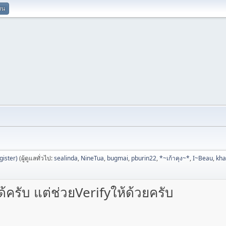
ยน
ister)
(ผู้ดูแลทั่วไป:
sealinda
,
NineTua
,
bugmai
,
pburin22
,
*~เก้าคุง~*
,
I~Beau
,
kh
ครับ แต่ช่วยVerifyให้ด้วยครับ