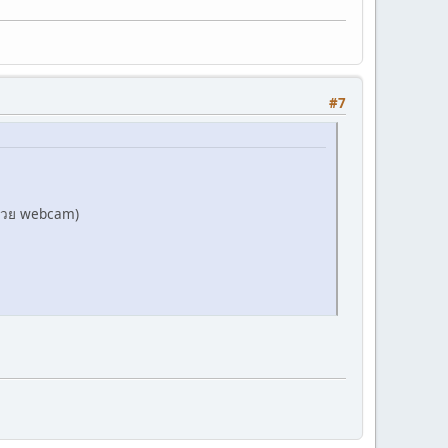
#7
(ด้วย webcam)