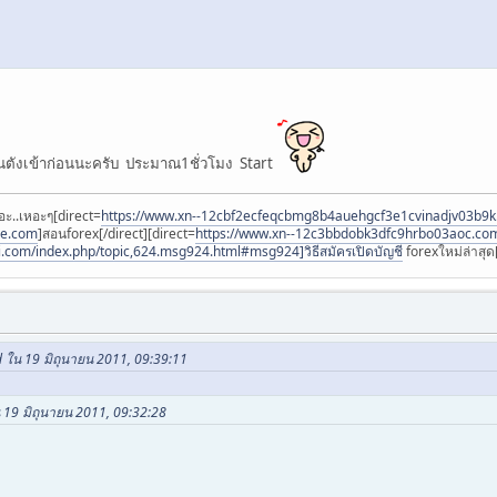
ังเข้าก่อนนะครับ ประมาณ1ชั่วโมง Start
อะ..เหอะๆ[direct=
https://www.xn--12cbf2ecfeqcbmg8b4auehgcf3e1cvinadjv03b9
ee.com
]สอนforex[/direct][direct=
https://www.xn--12c3bbdobk3dfc9hrbo03aoc.co
i.com/index.php/topic,624.msg924.html#msg924]วิธีสมัครเปิดบัญชี
forexใหม่ล่าสุด[
 ใน 19 มิถุนายน 2011, 09:39:11
 19 มิถุนายน 2011, 09:32:28