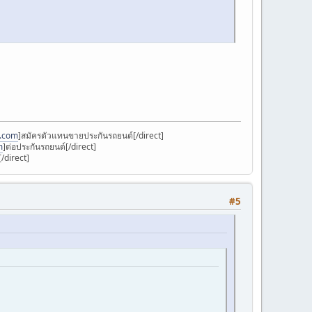
k.com
]สมัครตัวแทนขายประกันรถยนต์[/direct]
m
]ต่อประกันรถยนต์[/direct]
/direct]
#5