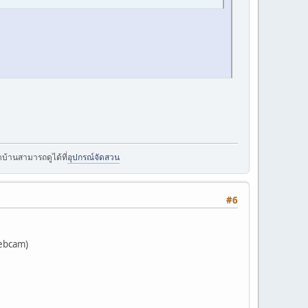
บ้านสามารถดูได้ที่
อุปกรณ์จัดสวน
#6
webcam)