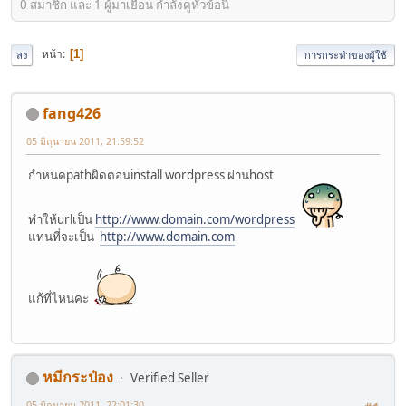
0 สมาชิก และ 1 ผู้มาเยือน กำลังดูหัวข้อนี้
หน้า
1
ลง
การกระทำของผู้ใช้
fang426
05 มิถุนายน 2011, 21:59:52
กำหนดpathผิดตอนinstall wordpress ผ่านhost
ทำให้urlเป็น
http://www.domain.com/wordpress
แทนที่จะเป็น
http://www.domain.com
แก้ที่ไหนคะ
หมีกระป๋อง
Verified Seller
05 มิถุนายน 2011, 22:01:30