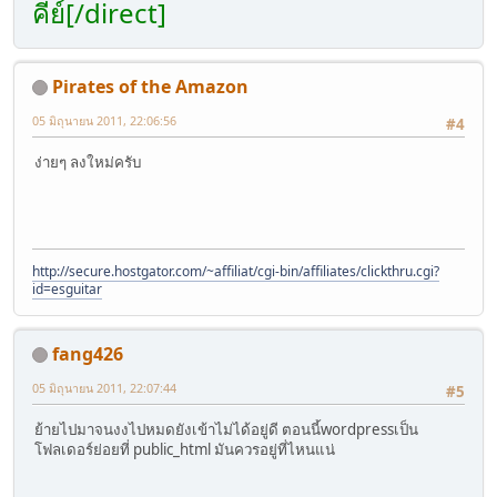
คีย์[/direct]
Pirates of the Amazon
05 มิถุนายน 2011, 22:06:56
#4
ง่ายๆ ลงใหม่ครับ
http://secure.hostgator.com/~affiliat/cgi-bin/affiliates/clickthru.cgi?
id=esguitar
fang426
05 มิถุนายน 2011, 22:07:44
#5
ย้ายไปมาจนงงไปหมดยังเข้าไม่ได้อยู่ดี ตอนนี้wordpressเป็น
โฟลเดอร์ย่อยที่ public_html มันควรอยู่ที่ไหนแน่