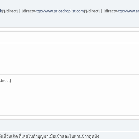
/direct] | [direct=-
ttp://www.pricedroplist.com
]'[/direct] | [direct=-
ttp://www.amaz
direct]
นี้วันเกิด ก็เลยไปทำบุญมาเมื่อเช้าและไปทานข้าวดูหนัง