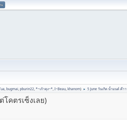
ยน
Tua
,
bugmai
,
pburin22
,
*~เก้าคุง~*
,
I~Beau
,
khanom
)
5 June วันเกิด น้ำมนต์ ค๊า
►
แต่โคตรเซ็งเลย)