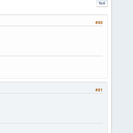
พิมพ์
#80
#81