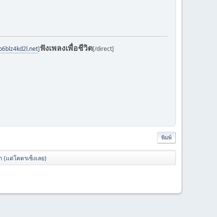
ฟังเพลงเพื่อชีวิต
b6blz4kd2l.net
]
[/direct]
พิมพ์
าา (แต่โคตรเซ็งเลย)