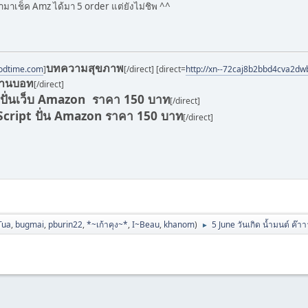
้ามาเช็ค Amz ได้มา 5 order แต่ยังไม่ชิพ ^^
บทความสุขภาพ
oodtime.com
]
[/direct] [direct=
http://xn--72caj8b2bbd4cva2dw
านบอท
[/direct]
ปั่นเว็บ Amazon ราคา 150 บาท
[/direct]
Script ปั่น Amazon ราคา 150 บาท
[/direct]
Tua
,
bugmai
,
pburin22
,
*~เก้าคุง~*
,
I~Beau
,
khanom
)
5 June วันเกิด น้ำมนต์ ค๊า
►