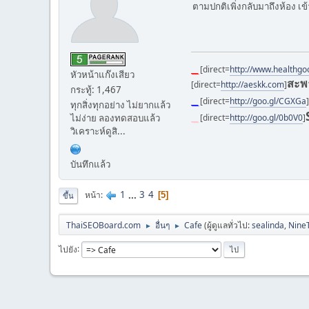
ตามปกติเพิ่งกลับมาถึงห้อง เข
__
[direct=
http://www.healthg
หัวหน้าแก๊งเสียว
สะพ
[direct=
http://aeskk.com
]
กระทู้: 1,467
__
[direct=
http://goo.gl/CGXGa
]
ทุกสิ่งทุกอย่าง ไม่ยากแล้ว
ไม่ง่าย ลองทดสอบแล้ว
__
[direct=
http://goo.gl/0b0V0
]
วิเคราะห์ดูสิ...
บันทึกแล้ว
1
...
3
4
หน้า
5
ขึ้น
ThaiSEOBoard.com
อื่นๆ
Cafe
(ผู้ดูแลทั่วไป:
sealinda
,
Nine
►
►
ไปยัง