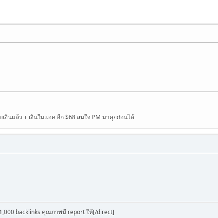
ับเงินแล้ว + เงินในแอค อีก $68 สนใจ PM มาคุยก่อนได้
1,000 backlinks คุณภาพมี report ให้[/direct]