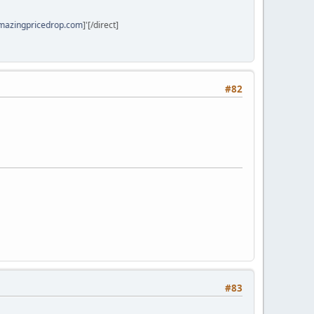
ingpricedrop.com
]'[/direct]
#82
#83