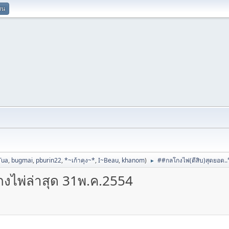
ยน
Tua
,
bugmai
,
pburin22
,
*~เก้าคุง~*
,
I~Beau
,
khanom
)
##กลโกงไพ่(ตีสิบ)สุดยอด..ว
►
โกงไพ่ล่าสุด 31พ.ค.2554