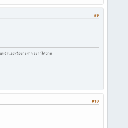
#9
ับไถ่ถอนจำนองหรือขายฝาก อยากได้บ้าน
#10