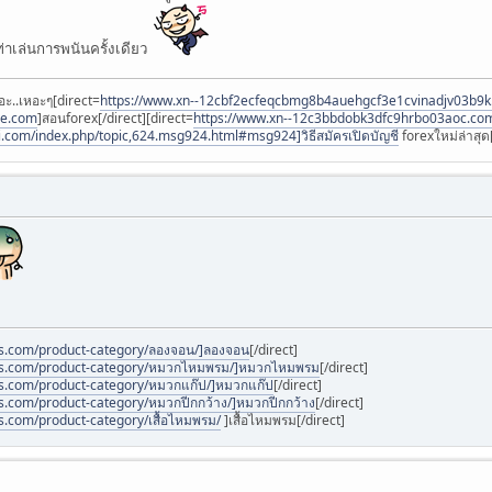
ล่นการพนันครั้งเดียว
อะ..เหอะๆ[direct=
https://www.xn--12cbf2ecfeqcbmg8b4auehgcf3e1cvinadjv03b9
ee.com
]สอนforex[/direct][direct=
https://www.xn--12c3bbdobk3dfc9hrbo03aoc.co
i.com/index.php/topic,624.msg924.html#msg924]วิธีสมัครเปิดบัญชี
forexใหม่ล่าสุด[
es.com/product-category/ลองจอน/]ลองจอน
[/direct]
ies.com/product-category/หมวกไหมพรม/]หมวกไหมพรม
[/direct]
es.com/product-category/หมวกแก๊ป/]หมวกแก๊ป
[/direct]
es.com/product-category/หมวกปีกกว้าง/]หมวกปีกกว้าง
[/direct]
s.com/product-category/เสื้อไหมพรม/
]เสื้อไหมพรม[/direct]