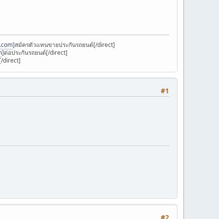
k.com
]สมัครตัวแทนขายประกันรถยนต์[/direct]
m
]ต่อประกันรถยนต์[/direct]
/direct]
#1
#2