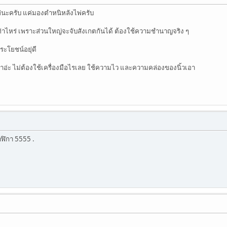
นะครับ แค่มองตำหนิหลังไพ่ครับ
เท่าไหร่ เพราะส่วนใหญ่จะจับสังเกตกันได้ ต้องใช้ความชำนาญจริง ๆ
ระโยชน์อยุ่ดี
งเค้าอ่ะ ไม่ต้องใช้เครื่องมือไรเลย ใช้ความไว และความคล่องของนิ้วเอา
าฬิกา 5555 .