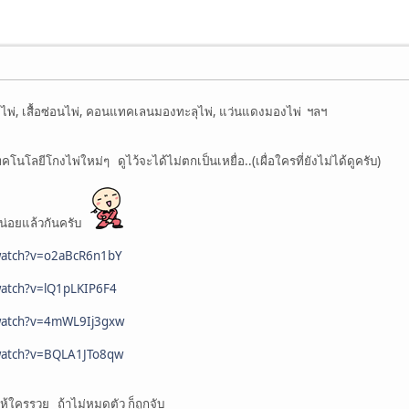
้ายไพ่, เสื้อซ่อนไพ่, คอนแทคเลนมองทะลุไพ่, แว่นแดงมองไพ่ ฯลฯ
โลยีโกงไพ่ใหม่ๆ ดูไว้จะได้ไม่ตกเป็นเหยื่อ..(เผื่อใครที่ยังไม่ได้ดูครับ)
น่อยแล้วกันครับ
watch?v=o2aBcR6n1bY
watch?v=lQ1pLKIP6F4
watch?v=4mWL9Ij3gxw
watch?v=BQLA1JTo8qw
้ใครรวย ถ้าไม่หมดตัว ก็ถูกจับ