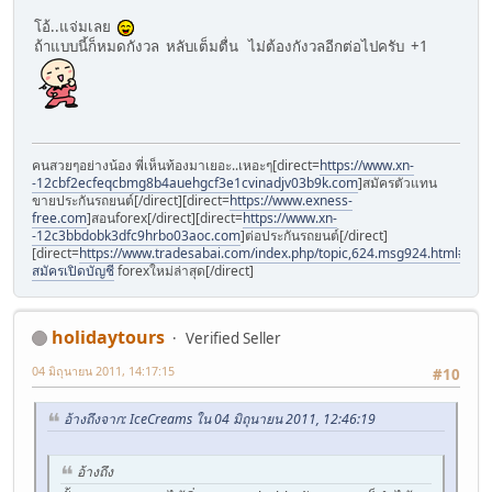
โอ้..แจ่มเลย
ถ้าแบบนี้ก็หมดกังวล หลับเต็มตื่น ไม่ต้องกังวลอีกต่อไปครับ +1
คนสวยๆอย่างน้อง พี่เห็นท้องมาเยอะ..เหอะๆ[direct=
https://www.xn-
-12cbf2ecfeqcbmg8b4auehgcf3e1cvinadjv03b9k.com
]สมัครตัวแทน
ขายประกันรถยนต์[/direct][direct=
https://www.exness-
free.com
]สอนforex[/direct][direct=
https://www.xn-
-12c3bbdobk3dfc9hrbo03aoc.com
]ต่อประกันรถยนต์[/direct]
[direct=
https://www.tradesabai.com/index.php/topic,624.msg924.html#msg9
สมัครเปิดบัญชี
forexใหม่ล่าสุด[/direct]
holidaytours
Verified Seller
04 มิถุนายน 2011, 14:17:15
#10
อ้างถึงจาก: IceCreams ใน 04 มิถุนายน 2011, 12:46:19
อ้างถึง