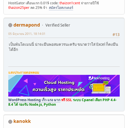
HostGator เดือนแรก 0.01$ code:
thaizon1cent
จ่ายรายปีใช้
thaizon25per
ลด 25% จ้า
สมัครโฮสเกเตอร์
dermapond
Verified Seller
05 มิถุนายน 2011, 18:14:01
#13
เป็นพันโดเมนนี่ น่าจะมึนพอสมควรนะครับ ขนาดว่าใส่ Excel ก็คงมึน
ได้อีก
แสงประกายดอทคอม
WordPress Hosting เร็ว แรง มาก
ฟรี SSL
ระบบ Cpanel เลือก PHP 4.4-
8.4 ได้ รองรับ Node.js, Python
kanokk