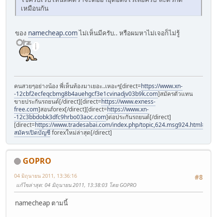
เหมือนกัน
ของ
namecheap.com
ไม่เห็นมีครับ.. หรือผมหาไม่เจอก็ไม่รู้
คนสวยๆอย่างน้อง พี่เห็นท้องมาเยอะ..เหอะๆ[direct=
https://www.xn-
-12cbf2ecfeqcbmg8b4auehgcf3e1cvinadjv03b9k.com
]สมัครตัวแทน
ขายประกันรถยนต์[/direct][direct=
https://www.exness-
free.com
]สอนforex[/direct][direct=
https://www.xn-
-12c3bbdobk3dfc9hrbo03aoc.com
]ต่อประกันรถยนต์[/direct]
[direct=
https://www.tradesabai.com/index.php/topic,624.msg924.html#msg9
สมัครเปิดบัญชี
forexใหม่ล่าสุด[/direct]
GOPRO
04 มิถุนายน 2011, 13:36:16
#8
แก้ไขล่าสุด
: 04 มิถุนายน 2011, 13:38:03 โดย GOPRO
namecheap ตามนี้