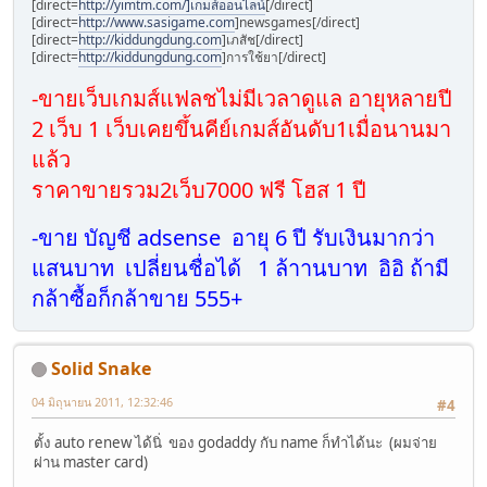
[direct=
http://yimtm.com/]เกมส์ออนไลน์
[/direct]
[direct=
http://www.sasigame.com
]newsgames[/direct]
[direct=
http://kiddungdung.com
]เภสัช[/direct]
[direct=
http://kiddungdung.com
]การใช้ยา[/direct]
-ขายเว็บเกมส์แฟลชไม่มีเวลาดูแล อายุหลายปี
2 เว็บ 1 เว็บเคยขึ้นคีย์เกมส์อันดับ1เมื่อนานมา
แล้ว
ราคาขายรวม2เว็บ7000 ฟรี โฮส 1 ปี
-ขาย บัญชี adsense อายุ 6 ปี รับเงินมากว่า
แสนบาท เปลี่ยนชื่อได้ 1 ล้าานบาท อิอิ ถ้ามี
กล้าซื้อก็กล้าขาย 555+
Solid Snake
04 มิถุนายน 2011, 12:32:46
#4
ตั้ง auto renew ได้นิ่ ของ godaddy กับ name ก็ทำได้นะ (ผมจ่าย
ผ่าน master card)