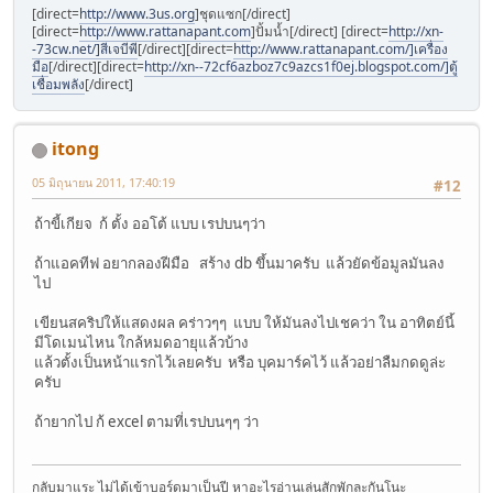
[direct=
http://www.3us.org
]ชุดแซก[/direct]
[direct=
http://www.rattanapant.com
]ปั้มน้ำ[/direct] [direct=
http://xn-
-73cw.net/]สีเจบีพี
[/direct][direct=
http://www.rattanapant.com/]เครื่อง
มือ
[/direct][direct=
http://xn--72cf6azboz7c9azcs1f0ej.blogspot.com/]ตู้
เชื่อมพลัง
[/direct]
itong
05 มิถุนายน 2011, 17:40:19
#12
ถ้าขี้เกียจ ก้ ตั้ง ออโต้ แบบ เรปบนๆว่า
ถ้าแอคทีฟ อยากลองฝีมือ สร้าง db ขึ้นมาครับ แล้วยัดข้อมูลมันลง
ไป
เขียนสคริปให้แสดงผล คร่าวๆๆ แบบ ให้มันลงไปเชคว่า ใน อาทิตย์นี้
มีโดเมนไหน ใกล้หมดอายุแล้วบ้าง
แล้วตั้งเป็นหน้าแรกไว้เลยครับ หรือ บุคมาร์คไว้ แล้วอย่าลืมกดดูล่ะ
ครับ
ถ้ายากไป ก้ excel ตามที่เรปบนๆๆ ว่า
กลับมาแระ ไม่ได้เข้าบอร์ดมาเป็นปี หาอะไรอ่านเล่นสักพักละกันโนะ