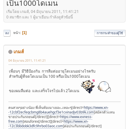
เป็น1000โดเมน
เริ่มโดย เกมส์, 04 มิถุนายน 2011, 11:41:21
0 สมาชิก และ 1 ผู้มาเยือน กำลังดูหัวข้อนี้
หน้า
1
ลง
การกระทำของผู้ใช้
เกมส์
04 มิถุนายน 2011, 11:41:21
เพื่อนๆ มีวิธีป้องกัน การลืมต่ออายุโดเมนอย่างไรครับ
สำหรับผู้ที่จดโดเมนเป็น 100 หรือเป็น1000โดเมน
ของผมลืมต่อ และเสร็จโจรไปแล้ว 2โดเมน
คนสวยๆอย่างน้อง พี่เห็นท้องมาเยอะ..เหอะๆ[direct=
https://www.xn-
-12cbf2ecfeqcbmg8b4auehgcf3e1cvinadjv03b9k.com
]สมัครตัวแทน
ขายประกันรถยนต์[/direct][direct=
https://www.exness-
free.com
]สอนforex[/direct][direct=
https://www.xn-
-12c3bbdobk3dfc9hrbo03aoc.com
]ต่อประกันรถยนต์[/direct]