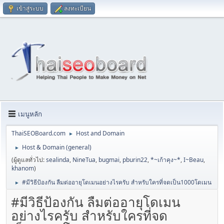
เข้าสู่ระบบ
ลงทะเบียน
เมนูหลัก
ThaiSEOBoard.com
Host and Domain
►
Host & Domain (general)
►
(ผู้ดูแลทั่วไป:
sealinda
,
NineTua
,
bugmai
,
pburin22
,
*~เก้าคุง~*
,
I~Beau
,
khanom
)
#มีวิธีป้องกัน ลืมต่ออายุโดเมนอย่างไรครับ สำหรับใครที่จดเป็น1000โดเมน
►
#มีวิธีป้องกัน ลืมต่ออายุโดเมน
อย่างไรครับ สำหรับใครที่จด