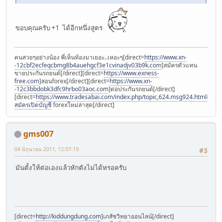
ขอบคุณครับ +1 ได้อีกหนึ่งสูตร
คนสวยๆอย่างน้อง พี่เห็นท้องมาเยอะ..เหอะๆ[direct=
https://www.xn-
-12cbf2ecfeqcbmg8b4auehgcf3e1cvinadjv03b9k.com
]สมัครตัวแทน
ขายประกันรถยนต์[/direct][direct=
https://www.exness-
free.com
]สอนforex[/direct][direct=
https://www.xn-
-12c3bbdobk3dfc9hrbo03aoc.com
]ต่อประกันรถยนต์[/direct]
[direct=
https://www.tradesabai.com/index.php/topic,624.msg924.html#msg9
สมัครเปิดบัญชี
forexใหม่ล่าสุด[/direct]
gms007
04 มิถุนายน 2011, 12:07:19
#3
มันตั้งให้ต่อเองแล้วหักตังไม่ได้หรอครับ
[direct=
http://kiddungdung.com
]เภสัชวิทยาออนไลน์[/direct]