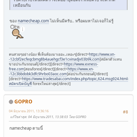
เหมือนกัน
ของ
namecheap.com
ไม่เห็นมีครับ.. หรือผมหาไม่เจอก็ไม่รู้
คนสวยๆอย่างน้อง พี่เห็นท้องมาเยอะ..เหอะๆ[direct=
https://www.xn-
-12cbf2ecfeqcbmg8b4auehgcf3e1cvinadjv03b9k.com
]สมัครตัวแทน
ขายประกันรถยนต์[/direct][direct=
https://www.exness-
free.com
]สอนforex[/direct][direct=
https://www.xn-
-12c3bbdobk3dfc9hrbo03aoc.com
]ต่อประกันรถยนต์[/direct]
[direct=
https://www.tradesabai.com/index.php/topic,624.msg924.html#msg9
สมัครเปิดบัญชี
forexใหม่ล่าสุด[/direct]
GOPRO
04 มิถุนายน 2011, 13:36:16
#8
แก้ไขล่าสุด
: 04 มิถุนายน 2011, 13:38:03 โดย GOPRO
namecheap ตามนี้