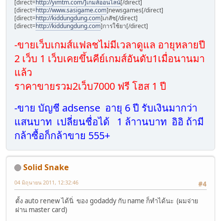
[direct=
http://yimtm.com/]เกมส์ออนไลน์
[/direct]
[direct=
http://www.sasigame.com
]newsgames[/direct]
[direct=
http://kiddungdung.com
]เภสัช[/direct]
[direct=
http://kiddungdung.com
]การใช้ยา[/direct]
-ขายเว็บเกมส์แฟลชไม่มีเวลาดูแล อายุหลายปี
2 เว็บ 1 เว็บเคยขึ้นคีย์เกมส์อันดับ1เมื่อนานมา
แล้ว
ราคาขายรวม2เว็บ7000 ฟรี โฮส 1 ปี
-ขาย บัญชี adsense อายุ 6 ปี รับเงินมากว่า
แสนบาท เปลี่ยนชื่อได้ 1 ล้าานบาท อิอิ ถ้ามี
กล้าซื้อก็กล้าขาย 555+
Solid Snake
04 มิถุนายน 2011, 12:32:46
#4
ตั้ง auto renew ได้นิ่ ของ godaddy กับ name ก็ทำได้นะ (ผมจ่าย
ผ่าน master card)