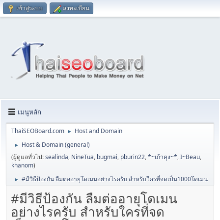
เข้าสู่ระบบ
ลงทะเบียน
เมนูหลัก
ThaiSEOBoard.com
Host and Domain
►
Host & Domain (general)
►
(ผู้ดูแลทั่วไป:
sealinda
,
NineTua
,
bugmai
,
pburin22
,
*~เก้าคุง~*
,
I~Beau
,
khanom
)
#มีวิธีป้องกัน ลืมต่ออายุโดเมนอย่างไรครับ สำหรับใครที่จดเป็น1000โดเมน
►
#มีวิธีป้องกัน ลืมต่ออายุโดเมน
อย่างไรครับ สำหรับใครที่จด