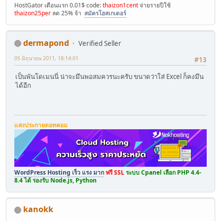
HostGator เดือนแรก 0.01$ code:
thaizon1cent
จ่ายรายปีใช้
thaizon25per
ลด 25% จ้า
สมัครโฮสเกเตอร์
dermapond
Verified Seller
05 มิถุนายน 2011, 18:14:01
#13
เป็นพันโดเมนนี่ น่าจะมึนพอสมควรนะครับ ขนาดว่าใส่ Excel ก็คงมึน
ได้อีก
แสงประกายดอทคอม
WordPress Hosting เร็ว แรง มาก
ฟรี SSL
ระบบ Cpanel เลือก PHP 4.4-
8.4 ได้ รองรับ Node.js, Python
kanokk