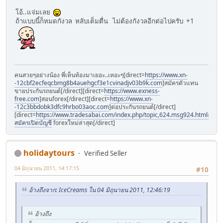
โอ้..แจ่มเลย
ถ้าแบบนี้ก็หมดกังวล หลับเต็มตื่น ไม่ต้องกังวลอีกต่อไปครับ +1
คนสวยๆอย่างน้อง พี่เห็นท้องมาเยอะ..เหอะๆ[direct=
https://www.xn-
-12cbf2ecfeqcbmg8b4auehgcf3e1cvinadjv03b9k.com
]สมัครตัวแทน
ขายประกันรถยนต์[/direct][direct=
https://www.exness-
free.com
]สอนforex[/direct][direct=
https://www.xn-
-12c3bbdobk3dfc9hrbo03aoc.com
]ต่อประกันรถยนต์[/direct]
[direct=
https://www.tradesabai.com/index.php/topic,624.msg924.html#msg9
สมัครเปิดบัญชี
forexใหม่ล่าสุด[/direct]
holidaytours
Verified Seller
04 มิถุนายน 2011, 14:17:15
#10
อ้างถึงจาก: IceCreams ใน 04 มิถุนายน 2011, 12:46:19
อ้างถึง