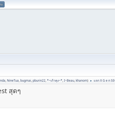
ยน
inda
,
NineTua
,
bugmai
,
pburin22
,
*~เก้าคุง~*
,
I~Beau
,
khanom
)
แจก X G e n SEO
►
st สุดๆ