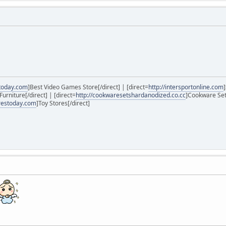
stoday.com
]Best Video Games Store[/direct] | [direct=
http://intersportonline.com
Furniture[/direct] | [direct=
http://cookwaresetshardanodized.co.cc
]Cookware Se
orestoday.com
]Toy Stores[/direct]