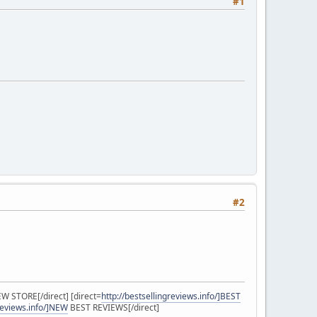
#1
#2
W STORE[/direct] [direct=
http://bestsellingreviews.info/]BEST
reviews.info/]NEW
BEST REVIEWS[/direct]