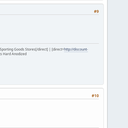
#9
]Sporting Goods Stores[/direct] | [direct=
http://discount-
ts Hard Anodized
#10