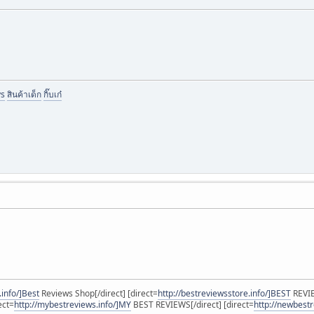
ys
สินค้าเด็ก
กิ๊บเก๋
.info/]Best
Reviews Shop[/direct] [direct=
http://bestreviewsstore.info/]BEST
REVIE
ect=
http://mybestreviews.info/]MY
BEST REVIEWS[/direct] [direct=
http://newbest