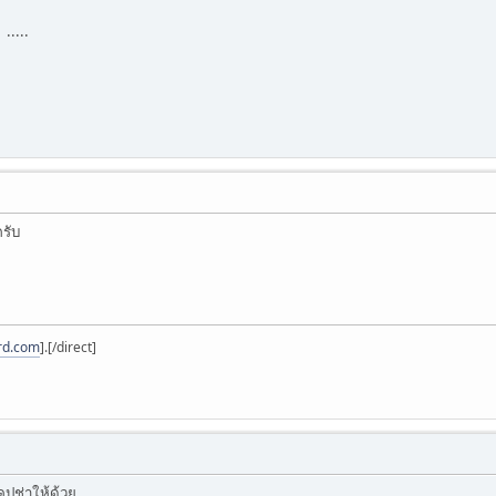
.....
รับ
rd.com
].[/direct]
ปช่าให้ด้วย